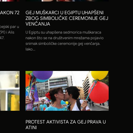
NAKON 72
GEJ MUŠKARCI U EGIPTU UHAPŠENI
ZBOG SIMBOLIČKE CEREMONIJE GEJ
VENČANJA
ejski par u
1) i Alis
U Egiptu su uhapšena sedmorica muškaraca
47.
nakon što se na društvenim mrežama pojavio
snimak simboličke ceremonije gej venčanja.
Iako...
PROTEST AKTIVISTA ZA GEJ PRAVA U
ATINI