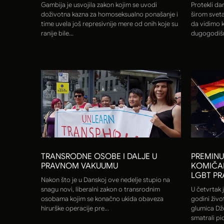
Gambija je usvojila zakon kojim se uvodi
Protekli da
doživotna kazna za homoseksualno ponašanje i
širom sveta
time uvela još represivnije mere od onih koje su
da vidimo k
ranije bile...
dugogodišnj
TRANSRODNE OSOBE I DALJE U
PREMINU
PRAVNOM VAKUUMU
KOMIČAR
LGBT PR
Nakon što je u Danskoj ove nedelje stupio na
snagu novi, liberalni zakon o transrodnim
U četvrtak j
osobama kojim se konačno ukida obaveza
godini živo
hirurške operacije pre...
glumica Džo
smatrali pi