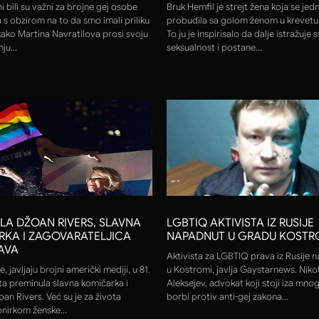
ni bili su važni za brojne gej osobe
Bruk Hemfil je strejt žena koja se jed
 s obzirom na to da smo imali priliku
probudila sa golom ženom u krevetu 
ako Martina Navratilova prosi svoju
To ju je inspirisalo da dalje istražuje 
u...
seksualnost i postane...
LA DŽOAN RIVERS, SLAVNA
LGBTIQ AKTIVISTA IZ RUSIJE
KA I ZAGOVARATELJICA
NAPADNUT U GRADU KOST
AVA
Aktivista za LGBTIQ prava iz Rusije 
e, javljaju brojni američki mediji, u 81.
u Kostromi, javlja Gaystarnews. Nikol
ta preminula slavna komičarka i
Aleksejev, advokat koji stoji iza mno
an Rivers. Već su je za života
borbi protiv anti-gej zakona...
onirkom ženske...