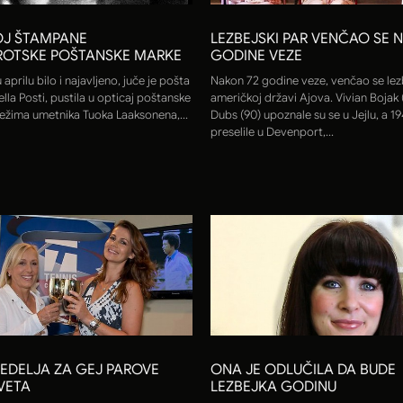
OJ ŠTAMPANE
LEZBEJSKI PAR VENČAO SE 
OTSKE POŠTANSKE MARKE
GODINE VEZE
 aprilu bilo i najavljeno, juče je pošta
Nakon 72 godine veze, venčao se lezb
tella Posti, pustila u opticaj poštanske
američkoj državi Ajova. Vivian Bojak (9
ežima umetnika Tuoka Laaksonena,...
Dubs (90) upoznale su se u Jejlu, a 19
preselile u Devenport,...
EDELJA ZA GEJ PAROVE
ONA JE ODLUČILA DA BUDE
VETA
LEZBEJKA GODINU