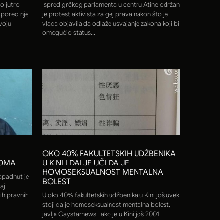
no jutro
Ispred grčkog parlamenta u centru Atine održan
pored nje.
je protest aktivista za gej prava nakon što je
svoju
vlada objavila da odlaže usvajanje zakona koji bi
omogućio status...
OKO 40% FAKULTETSKIH UDŽBENIKA
ROMA
U KINI I DALJE UČI DA JE
HOMOSEKSUALNOST MENTALNA
napadnut je
BOLEST
aj
gih pravnih
U oko 40% fakultetskih udžbenika u Kini još uvek
stoji da je homoseksualnost mentalna bolest,
javlja Gaystarnews. Iako je u Kini još 2001.