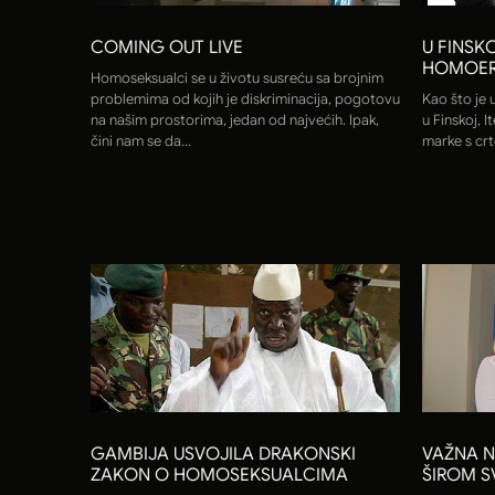
COMING OUT LIVE
U FINSK
HOMOER
Homoseksualci se u životu susreću sa brojnim
problemima od kojih je diskriminacija, pogotovu
Kao što je u
na našim prostorima, jedan od najvećih. Ipak,
u Finskoj, I
čini nam se da...
marke s crt
GAMBIJA USVOJILA DRAKONSKI
VAŽNA N
ZAKON O HOMOSEKSUALCIMA
ŠIROM S