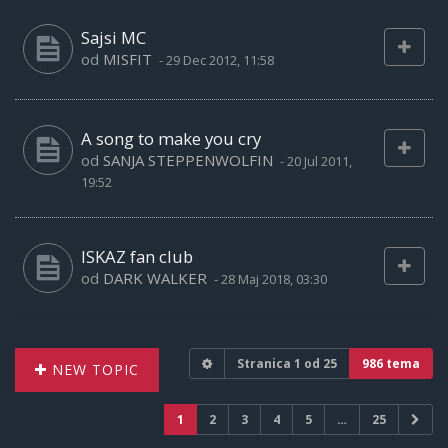
Sajsi MC
od
MISFIT
-
29 Dec 2012, 11:58
A song to make you cry
od
SANJA STEPPENWOLFIN
-
20 Jul 2011,
19:52
ISKAZ fan club
od
DARK WALKER
-
28 Maj 2018, 03:30
Stranica
1
od
25
986 tema
NEW TOPIC
1
2
3
4
5
…
25