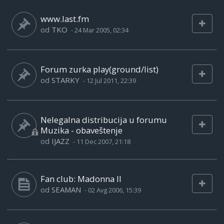
www.last.fm
od
TKO
-
24 Mar 2005, 02:34
Forum zurka play(ground/list)
od
STARKY
-
12 Jul 2011, 22:39
Nelegalna distribucija u forumu
Muzika - obaveštenje
od
IJAZZ
-
11 Dec 2007, 21:18
Fan club: Madonna II
od
SEAMAN
-
02 Avg 2006, 15:39