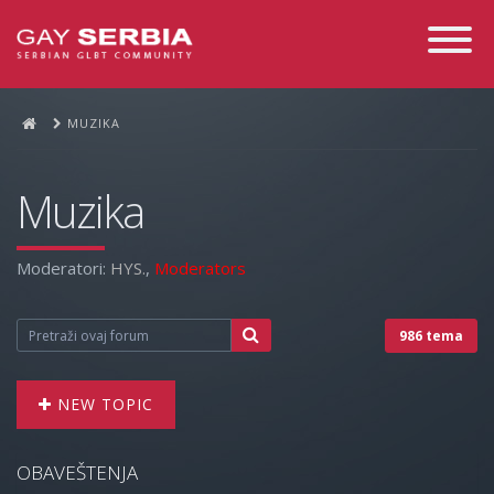
Toggle
Navigati
MUZIKA
Muzika
Moderatori:
HYS.
,
Moderators
986 tema
NEW TOPIC
OBAVEŠTENJA