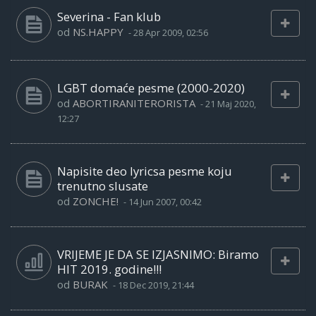
Severina - Fan klub
od
NS.HAPPY
-
28 Apr 2009, 02:56
LGBT domaće pesme (2000-2020)
od
ABORTIRANITERORISTA
-
21 Maj 2020,
12:27
Napisite deo lyricsa pesme koju
trenutno slusate
od
ZONCHE!
-
14 Jun 2007, 00:42
VRIJEME JE DA SE IZJASNIMO: Biramo
HIT 2019. godine!!!
od
BURAK
-
18 Dec 2019, 21:44