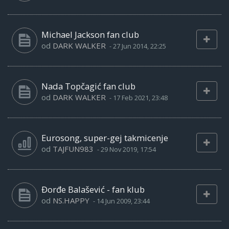
Michael Jackson fan club
od
DARK WALKER
-
27 Jun 2014, 22:25
Nada Topčagić fan club
od
DARK WALKER
-
17 Feb 2021, 23:48
Eurosong, super-gej takmicenje
od
TAJFUN983
-
29 Nov 2019, 17:54
Đorđe Balašević - fan klub
od
NS.HAPPY
-
14 Jun 2009, 23:44