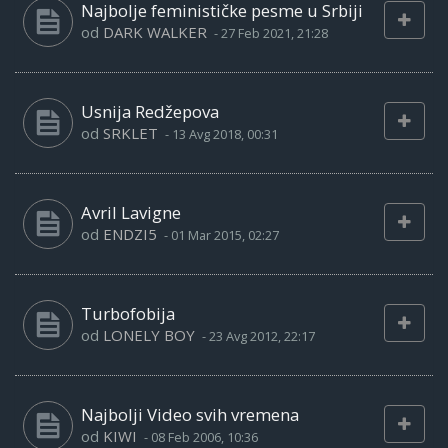
Najbolje feminističke pesme u Srbiji
od
DARK WALKER
-
27 Feb 2021, 21:28
Usnija Redžepova
od
SRKLET
-
13 Avg 2018, 00:31
Avril Lavigne
od
ENDZI5
-
01 Mar 2015, 02:27
Turbofobija
od
LONELY BOY
-
23 Avg 2012, 22:17
Najbolji Video svih vremena
od
KIWI
-
08 Feb 2006, 10:36