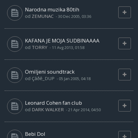
Narodna muzika 80tih
od
ZEMUNAC
-
30 Dec 2005, 03:36
KAFANA JE MOJA SUDBINAAAA
od
TORRY
-
11 Avg 2013, 01:58
Omiljeni soundtrack
od
Çâðê_DUP
-
05 Jan 2005, 04:18
Leonard Cohen fan club
od
DARK WALKER
-
21 Apr 2014, 04:50
Bebi Dol