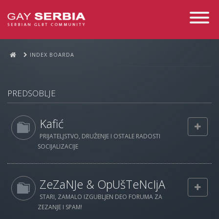
Toggle
Navigati
INDEX BOARDA
PREDSOBLJE
Kafić
PRIJATELJSTVO, DRUŽENJE I OSTALE RADOSTI
SOCIJALIZACIJE
ZeZaNJe & OpUšTeNcIjA
STARI, ZAMALO IZGUBLJEN DEO FORUMA ZA
ZEZANJE I SPAM!