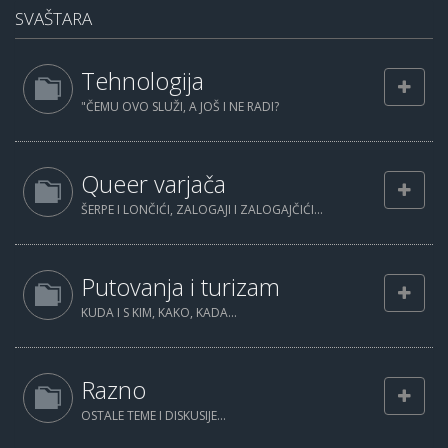
SVAŠTARA
Tehnologija
"ČEMU OVO SLUŽI, A JOŠ I NE RADI?
Queer varjača
ŠERPE I LONČIĆI, ZALOGAJI I ZALOGAJČIĆI...
Putovanja i turizam
KUDA I S KIM, KAKO, KADA...
Razno
OSTALE TEME I DISKUSIJE...