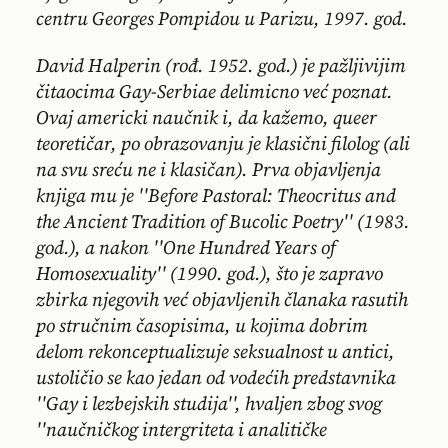
centru Georges Pompidou u Parizu, 1997. god.
David Halperin (rođ. 1952. god.) je pažljivijim
čitaocima Gay-Serbiae delimicno već poznat.
Ovaj americki naučnik i, da kažemo, queer
teoretičar, po obrazovanju je klasični filolog (ali
na svu sreću ne i klasičan). Prva objavljenja
knjiga mu je ''Before Pastoral: Theocritus and
the Ancient Tradition of Bucolic Poetry'' (1983.
god.), a nakon ''One Hundred Years of
Homosexuality'' (1990. god.), što je zapravo
zbirka njegovih već objavljenih članaka rasutih
po stručnim časopisima, u kojima dobrim
delom rekonceptualizuje seksualnost u antici,
ustoličio se kao jedan od vodećih predstavnika
''Gay i lezbejskih studija'', hvaljen zbog svog
''naučničkog intergriteta i analitičke