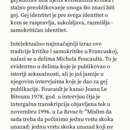
stalno preoblikovanje onoga što znaci biti
gej. Gej identitet je pre svega identitet o
kom se raspravlja, sukobljava, razmišlja -
samokritičan identitet.
Intelektualno najznačajniji izraz ove
tradicije kritike i samokritike u Francuskoj,
nalazi se u delima Michela Foucaulta. To je
evidentno u delima koje je publikovao o
istoriji seksualnosti, ali je još jasnije u
njegovim intervjuima koje je dao za gej
publikacije. Foucault je kazao Jeanu Le
Bitouxu 1978. god. u intervjuu čija je
intergalna transkripcija objavljena tek u
novembru 1996. u
La Revue
h
: ''Mislim da
sada treba da počinimo jednu vrstu skoka
unazad: jednu vrstu skoka unazad koji ne