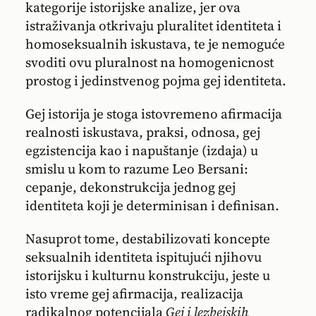
kategorije istorijske analize, jer ova
istraživanja otkrivaju pluralitet identiteta i
homoseksualnih iskustava, te je nemoguće
svoditi ovu pluralnost na homogenicnost
prostog i jedinstvenog pojma gej identiteta.
Gej istorija je stoga istovremeno afirmacija
realnosti iskustava, praksi, odnosa, gej
egzistencija kao i napuštanje (izdaja) u
smislu u kom to razume Leo Bersani:
cepanje, dekonstrukcija jednog gej
identiteta koji je determinisan i definisan.
Nasuprot tome, destabilizovati koncepte
seksualnih identiteta ispitujući njihovu
istorijsku i kulturnu konstrukciju, jeste u
isto vreme gej afirmacija, realizacija
radikalnog potencijala
Gej i lezbejskih