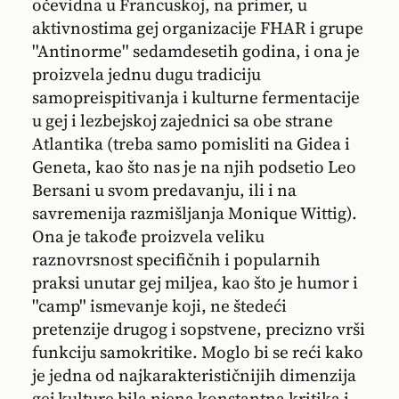
očevidna u Francuskoj, na primer, u
aktivnostima gej organizacije FHAR i grupe
''Antinorme'' sedamdesetih godina, i ona je
proizvela jednu dugu tradiciju
samopreispitivanja i kulturne fermentacije
u gej i lezbejskoj zajednici sa obe strane
Atlantika (treba samo pomisliti na Gidea i
Geneta, kao što nas je na njih podsetio Leo
Bersani u svom predavanju, ili i na
savremenija razmišljanja Monique Wittig).
Ona je takođe proizvela veliku
raznovrsnost specifičnih i popularnih
praksi unutar gej miljea, kao što je humor i
''camp'' ismevanje koji, ne štedeći
pretenzije drugog i sopstvene, precizno vrši
funkciju samokritike. Moglo bi se reći kako
je jedna od najkarakterističnijih dimenzija
gej kulture bila njena konstantna kritika i