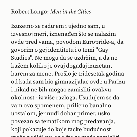
Robert Longo:
Men in the Cities
Izuzetno se radujem i ujedno sam, u
izvesnoj meri, iznenađen što se nalazim
ovde pred vama, povodom Europride-a, da
govorim o gej identitetu i o temi ''Gay
Studies''. Ne mogu da se uzdržim, a da ne
kažem koliko je ovaj događaj izuzetan,
barem za mene. Prošlo je tridesetak godina
od kada sam bio gimnazijalac ovde u Parizu
i nikad ne bih mogao zamisliti ovakvu
okolnost - iz više razloga. Usuđujem se da
vam ovo spomenem, prilicno banalno
uostalom, jer nudi dobar primer, usko
povezan sa tematikom mog predavanja,
koji pokazuje do koje tacke budućnost
može nadići sve ono što se može zamisliti