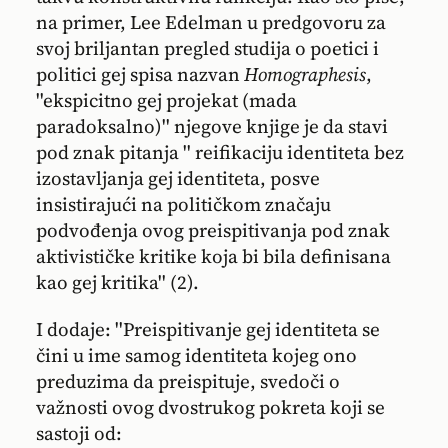
na primer, Lee Edelman u predgovoru za
svoj briljantan pregled studija o poetici i
politici gej spisa nazvan
Homographesis
,
''ekspicitno gej projekat (mada
paradoksalno)'' njegove knjige je da stavi
pod znak pitanja '' reifikaciju identiteta bez
izostavljanja gej identiteta, posve
insistirajući na političkom značaju
podvođenja ovog preispitivanja pod znak
aktivističke kritike koja bi bila definisana
kao gej kritika'' (2).
I dodaje: ''Preispitivanje gej identiteta se
čini u ime samog identiteta kojeg ono
preduzima da preispituje, svedoči o
važnosti ovog dvostrukog pokreta koji se
sastoji od: