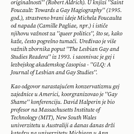
originalnosti'' (Robert Aldrich). U knjizi ''Saint
Foucault: Towards a Gay Hagiography'' (1995.
god.), strastveno brani ideje Michela Foucaulta
od napada (Camille Pagliae, npr.) i ističe
njihovu važnost za ''queer politics'', što se, kako
kaže, često pogrešno tumači. Uređivao je više
važnih zbornika poput ''The Lesbian Gay and
Studies Readera'' iz 1993. i saosnivac je gej i
lezbejskog akademskog časopisa - ''GLQ: A
Journal of Lesbian and Gay Studies''.
Kao odgovor narastajućem konzervatizmu gej
zajednice u Americi, koorgranizovao je ''Gay
Shame'' konferenciju. David Halperin je bio
profesor na Massachusetts Institute of
Technology (MIT), New South Wales
univerzitetu u Australiji a danas danas drži
katedru na univerzitetu Michigan u Ann