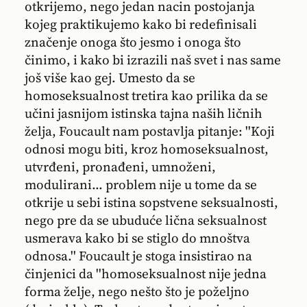
otkrijemo, nego jedan nacin postojanja
kojeg praktikujemo kako bi redefinisali
značenje onoga što jesmo i onoga što
činimo, i kako bi izrazili naš svet i nas same
još više kao gej. Umesto da se
homoseksualnost tretira kao prilika da se
učini jasnijom istinska tajna naših ličnih
želja, Foucault nam postavlja pitanje: ''Koji
odnosi mogu biti, kroz homoseksualnost,
utvrđeni, pronađeni, umnoženi,
modulirani... problem nije u tome da se
otkrije u sebi istina sopstvene seksualnosti,
nego pre da se ubuduće lična seksualnost
usmerava kako bi se stiglo do mnoštva
odnosa.'' Foucault je stoga insistirao na
činjenici da ''homoseksualnost nije jedna
forma želje, nego nešto što je poželjno