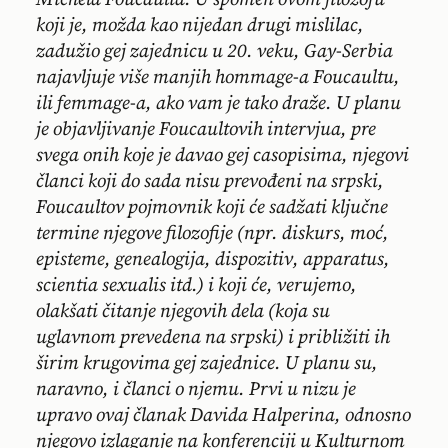
koji je, možda kao nijedan drugi mislilac,
zadužio gej zajednicu u 20. veku, Gay-Serbia
najavljuje više manjih hommage-a Foucaultu,
ili femmage-a, ako vam je tako draže. U planu
je objavljivanje Foucaultovih intervjua, pre
svega onih koje je davao gej casopisima, njegovi
članci koji do sada nisu prevođeni na srpski,
Foucaultov pojmovnik koji će sadžati ključne
termine njegove filozofije (npr. diskurs, moć,
episteme, genealogija, dispozitiv, apparatus,
scientia sexualis itd.) i koji će, verujemo,
olakšati čitanje njegovih dela (koja su
uglavnom prevedena na srpski) i približiti ih
širim krugovima gej zajednice. U planu su,
naravno, i članci o njemu. Prvi u nizu je
upravo ovaj članak Davida Halperina, odnosno
njegovo izlaganje na konferenciji u Kulturnom