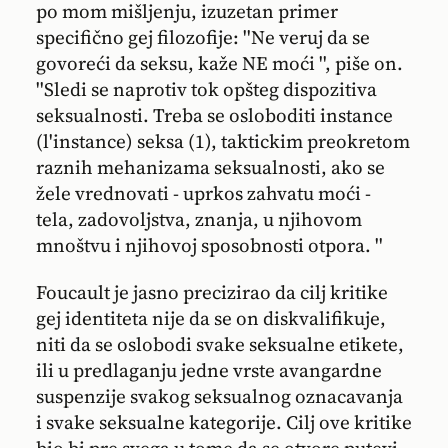
po mom mišljenju, izuzetan primer
specifično gej filozofije: ''Ne veruj da se
govoreći da seksu, kaže NE moći '', piše on.
''Sledi se naprotiv tok opšteg dispozitiva
seksualnosti. Treba se osloboditi instance
(l'instance) seksa (1), taktickim preokretom
raznih mehanizama seksualnosti, ako se
žele vrednovati - uprkos zahvatu moći -
tela, zadovoljstva, znanja, u njihovom
mnoštvu i njihovoj sposobnosti otpora. ''
Foucault je jasno precizirao da cilj kritike
gej identiteta nije da se on diskvalifikuje,
niti da se oslobodi svake seksualne etikete,
ili u predlaganju jedne vrste avangardne
suspenzije svakog seksualnog oznacavanja
i svake seksualne kategorije. Cilj ove kritike