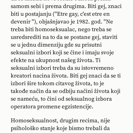
samom sebi i prema drugima. Biti gej, znaci
biti u postajanju (''Etre gay, c'est etre en
devenir ''), objašnjavao je 1982. god. ''Ne
treba biti homoseksualac, nego treba se
usredsrediti na to da se postane gej, staviti
se u jednu dimenziju gde su prisutni
seksualni izbori koji se čine i imaju svoje
efekte na ukupnost našeg života. Ti
seksualni izbori treba da su istovremeno
kreatori nacina života. Biti gej znaci da se ti
izbori šire tokom citavog života, to je
takođe način da se odbiju načini života koji
se nameću, to čini od seksualnog izbora
operatora promene egzistencije.
Homoseksualnost, drugim recima, nije
psihološko stanje koje bismo trebali da