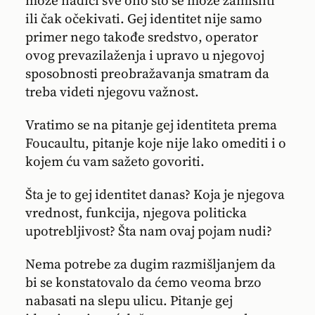
ili čak očekivati. Gej identitet nije samo
primer nego takođe sredstvo, operator
ovog prevazilaženja i upravo u njegovoj
sposobnosti preobražavanja smatram da
treba videti njegovu važnost.
Vratimo se na pitanje gej identiteta prema
Foucaultu, pitanje koje nije lako omediti i o
kojem ću vam sažeto govoriti.
Šta je to gej identitet danas? Koja je njegova
vrednost, funkcija, njegova politicka
upotrebljivost? Šta nam ovaj pojam nudi?
Nema potrebe za dugim razmišljanjem da
bi se konstatovalo da ćemo veoma brzo
nabasati na slepu ulicu. Pitanje gej