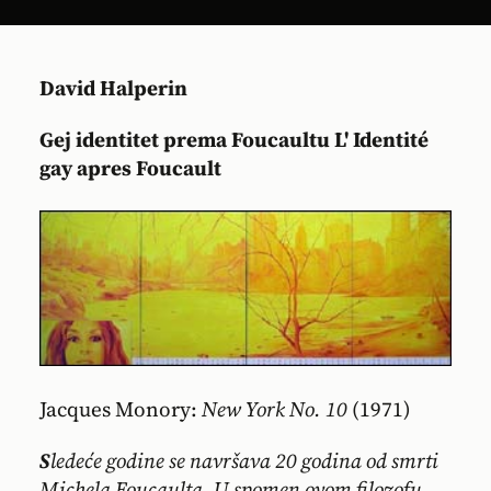
David Halperin
Gej identitet prema Foucaultu
L' Identité
gay apres Foucault
Jacques Monory:
New York No. 10
(1971)
S
ledeće godine se navršava 20 godina od smrti
Michela Foucaulta. U spomen ovom filozofu