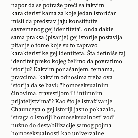
napor da se potraže preći sa takvim
karakteristikama za koje jedan istoričar
misli da predstavljaju konstitutiv
savremenog gej identiteta'', onda dakle
sama praksa (pisanje) gej istorije postavlja
pitanje o tome koje su to zapravo
karakteristike gej identiteta. Šta definiše taj
identitet preko kojeg želimo da povratimo
istoriju? Kakvim ponašanjem, temama,
pravcima, kakvim odnosima treba ova
istorija da se bavi: ''homoseksualnim
činovima, travestijom ili intimnim
prijateljstvima''? Kao što je istraživanje
Chaunceya o gej istoriji jasno pokazalo,
istraga o istoriji homoseksualnosti vodi
nužno do destabilizacije samog pojma
homoseksualnosti kao univerzalne