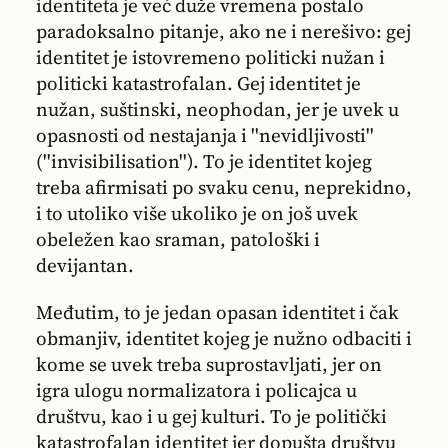
identiteta je već duže vremena postalo
paradoksalno pitanje, ako ne i nerešivo: gej
identitet je istovremeno politicki nužan i
politicki katastrofalan. Gej identitet je
nužan, suštinski, neophodan, jer je uvek u
opasnosti od nestajanja i ''nevidljivosti''
(''invisibilisation''). To je identitet kojeg
treba afirmisati po svaku cenu, neprekidno,
i to utoliko više ukoliko je on još uvek
obeležen kao sraman, patološki i
devijantan.
Međutim, to je jedan opasan identitet i čak
obmanjiv, identitet kojeg je nužno odbaciti i
kome se uvek treba suprostavljati, jer on
igra ulogu normalizatora i policajca u
društvu, kao i u gej kulturi. To je politički
katastrofalan identitet jer dopušta društvu