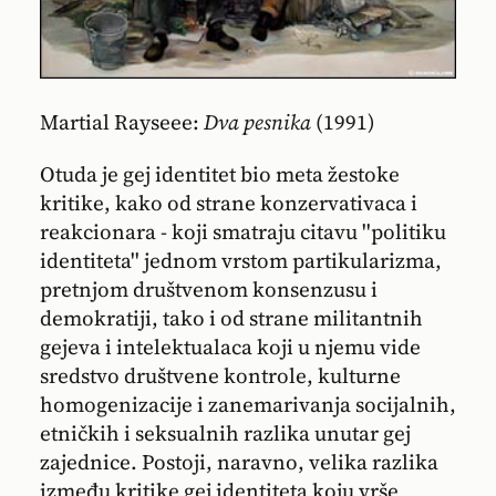
Martial Rayseee:
Dva pesnika
(1991)
Otuda je gej identitet bio meta žestoke
kritike, kako od strane konzervativaca i
reakcionara - koji smatraju citavu ''politiku
identiteta'' jednom vrstom partikularizma,
pretnjom društvenom konsenzusu i
demokratiji, tako i od strane militantnih
gejeva i intelektualaca koji u njemu vide
sredstvo društvene kontrole, kulturne
homogenizacije i zanemarivanja socijalnih,
etničkih i seksualnih razlika unutar gej
zajednice. Postoji, naravno, velika razlika
između kritike gej identiteta koju vrše