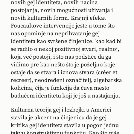
novih gej identiteta, novih nacina
postojanja, novih mogućnosti uživanja i
novih kulturnih formi. Krajnji efekat
Foucaultove intervencije jeste u tome što
nas opominje na neprihvatanje gej
identiteta kao svršene činjenice, kao kad bi
se radilo o nekoj pozitivnoj stvari, realnoj,
koja već postoji, i što nas podstiče da ga
vidimo pre kao nešto što je poželjno koje
ostaje da se stvara i iznova stvara (créer et
recreer), neodređeni označitelj, algebarska
kolicina, čija je funkcija da čuva mesto
budućem identitetu koji je još u nastajanju.
Kulturna teorija gej i lezbejki u Americi
stavila je akcent na činjenicu da je gej
kritika gej identiteta stavila u pogon jednu
takvu konstruktivnu funkciju. Kao što piše,