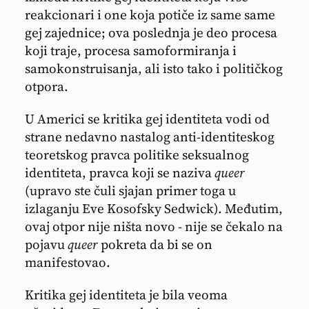
reakcionari i one koja potiče iz same same
gej zajednice; ova poslednja je deo procesa
koji traje, procesa samoformiranja i
samokonstruisanja, ali isto tako i političkog
otpora.
U Americi se kritika gej identiteta vodi od
strane nedavno nastalog anti-identiteskog
teoretskog pravca politike seksualnog
identiteta, pravca koji se naziva
queer
(upravo ste čuli sjajan primer toga u
izlaganju Eve Kosofsky Sedwick). Međutim,
ovaj otpor nije ništa novo - nije se čekalo na
pojavu
queer
pokreta da bi se on
manifestovao.
Kritika gej identiteta je bila veoma