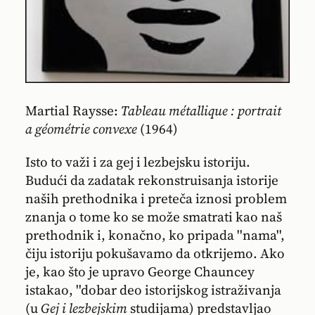
Martial Raysse:
Tableau métallique : portrait
a géométrie convexe
(1964)
Isto to važi i za gej i lezbejsku istoriju.
Budući da zadatak rekonstruisanja istorije
naših prethodnika i preteča iznosi problem
znanja o tome ko se može smatrati kao naš
prethodnik i, konačno, ko pripada ''nama'',
čiju istoriju pokušavamo da otkrijemo. Ako
je, kao što je upravo George Chauncey
istakao, ''dobar deo istorijskog istraživanja
(u
Gej i lezbejskim
studijama) predstavljao