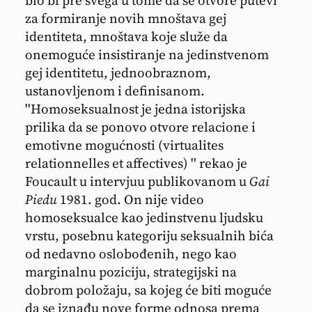
bio bi pre svega u tome da se otvore putevi
za formiranje novih mnoštava gej
identiteta, mnoštava koje služe da
onemoguće insistiranje na jedinstvenom
gej identitetu, jednoobraznom,
ustanovljenom i definisanom.
''Homoseksualnost je jedna istorijska
prilika da se ponovo otvore relacione i
emotivne mogućnosti (virtualites
relationnelles et affectives) '' rekao je
Foucault u intervjuu publikovanom u
Gai
Piedu
1981. god. On nije video
homoseksualce kao jedinstvenu ljudsku
vrstu, posebnu kategoriju seksualnih bića
od nedavno oslobođenih, nego kao
marginalnu poziciju, strategijski na
dobrom položaju, sa kojeg će biti moguće
da se iznađu nove forme odnosa prema