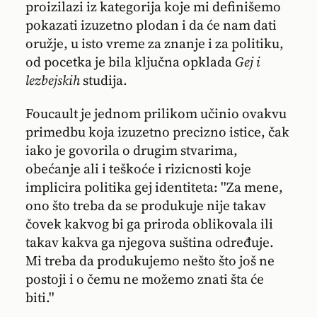
proizilazi iz kategorija koje mi definišemo
pokazati izuzetno plodan i da će nam dati
oružje, u isto vreme za znanje i za politiku,
od pocetka je bila ključna opklada
Gej i
lezbejskih
studija.
Foucault je jednom prilikom učinio ovakvu
primedbu koja izuzetno precizno istice, čak
iako je govorila o drugim stvarima,
obećanje ali i teškoće i rizicnosti koje
implicira politika gej identiteta: ''Za mene,
ono što treba da se produkuje nije takav
čovek kakvog bi ga priroda oblikovala ili
takav kakva ga njegova suština određuje.
Mi treba da produkujemo nešto što još ne
postoji i o čemu ne možemo znati šta će
biti.''