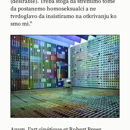
(desirable). Treba stoga da stremimo tome
da postanemo homoseksualci a ne
tvrdoglavo da insistiramo na otkrivanju ko
smo mi.''
Agam, l'art cinétique et Robert Breer