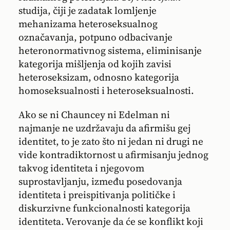
studija, čiji je zadatak lomljenje
mehanizama heteroseksualnog
označavanja, potpuno odbacivanje
heteronormativnog sistema, eliminisanje
kategorija mišljenja od kojih zavisi
heteroseksizam, odnosno kategorija
homoseksualnosti i heteroseksualnosti.
Ako se ni Chauncey ni Edelman ni
najmanje ne uzdržavaju da afirmišu gej
identitet, to je zato što ni jedan ni drugi ne
vide kontradiktornost u afirmisanju jednog
takvog identiteta i njegovom
suprostavljanju, između posedovanja
identiteta i preispitivanja političke i
diskurzivne funkcionalnosti kategorija
identiteta. Verovanje da će se konflikt koji