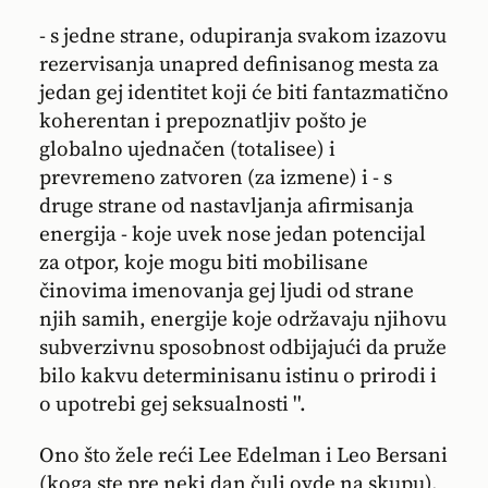
- s jedne strane, odupiranja svakom izazovu
rezervisanja unapred definisanog mesta za
jedan gej identitet koji će biti fantazmatično
koherentan i prepoznatljiv pošto je
globalno ujednačen (totalisee) i
prevremeno zatvoren (za izmene) i - s
druge strane od nastavljanja afirmisanja
energija - koje uvek nose jedan potencijal
za otpor, koje mogu biti mobilisane
činovima imenovanja gej ljudi od strane
njih samih, energije koje održavaju njihovu
subverzivnu sposobnost odbijajući da pruže
bilo kakvu determinisanu istinu o prirodi i
o upotrebi gej seksualnosti ''.
Ono što žele reći Lee Edelman i Leo Bersani
(koga ste pre neki dan čuli ovde na skupu),