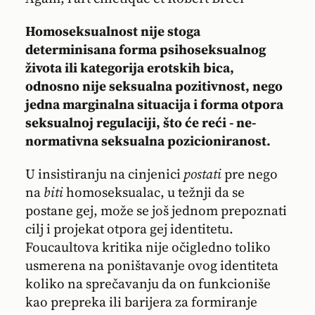
Homoseksualnost nije stoga
determinisana forma psihoseksualnog
života ili kategorija erotskih bica,
odnosno nije seksualna pozitivnost, nego
jedna marginalna situacija i forma otpora
seksualnoj regulaciji, što će reći - ne-
normativna seksualna pozicioniranost.
U insistiranju na cinjenici
postati
pre nego
na
biti
homoseksualac, u težnji da se
postane gej, može se još jednom prepoznati
cilj i projekat otpora gej identitetu.
Foucaultova kritika nije očigledno toliko
usmerena na poništavanje ovog identiteta
koliko na sprečavanju da on funkcioniše
kao prepreka ili barijera za formiranje