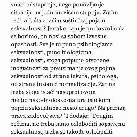
znaci odstupanje, nego ponavljanje
situacije na jednom višem stupnju. Zatim
reći: ali, šta znači u suštini taj pojam
seksualnosti? Jer ako nam je on dozvolio da
se borimo, on nosi sa sobom izvesne
opasnosti. Sve je tu puno psihologizma
seksualnosti, puno biologizma
seksualnosti, stoga potpuno otvorene
mogućnosti za preuzimanje ovog pojma
seksualnosti od strane lekara, psihologa,
od strane instanci normalizacije. Zar ne
treba stoga istaći nasuprot ovom
medicinsko-biološko-naturalističkom
pojmu seksualnosti nešto drugo? Na primer,
prava zadovoljstva?'' I dodaje: ''Drugim
rečima, ne treba samo osloboditi sopstvenu
seksualnost, treba se takođe osloboditi