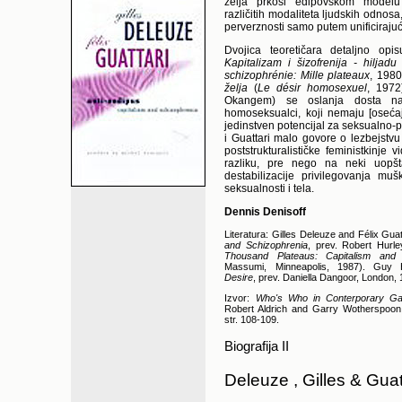
želja prkosi edipovskom modelu 
različitih modaliteta ljudskih odnosa
perverznosti samo putem unificirajuć
Dvojica teoretičara detaljno op
Kapitalizam i šizofrenija - hiljadu
schizophrénie: Mille plateaux
, 1980
želja
(
Le désir homosexuel
, 197
Okangem) se oslanja dosta na 
homoseksualci, koji nemaju [osećaj
jedinstven potencijal za seksualno-
i Guattari malo govore o lezbejst
poststrukturalističke feministkinje
razliku, pre nego na neki uopšt
destabilizacije privilegovanja mu
seksualnosti i tela.
Dennis Denisoff
Literatura: Gilles Deleuze and Félix Guat
and Schizophrenia
, prev. Robert Hurl
Thousand Plateaus: Capitalism and 
Massumi, Minneapolis, 1987). Gu
Desire
, prev. Daniella Dangoor, London,
Izvor:
Who's Who in Conterporary Ga
Robert Aldrich and Garry Wotherspoon
str. 108-109.
Biografija II
Deleuze , Gilles & Guatt