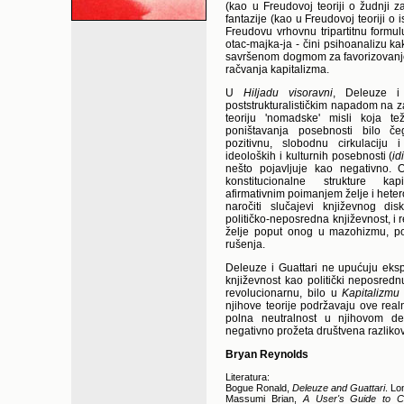
(kao u Freudovoj teoriji o žudnji 
fantazije (kao u Freudovoj teoriji o 
Freudovu vrhovnu tripartitnu formul
otac-majka-ja - čini psihoanalizu k
savršenom dogmom za favorizovanje 
račvanja kapitalizma.
U
Hiljadu visoravni
, Deleuze i 
poststrukturalističkim napadom na 
teoriju 'nomadske' misli koja t
poništavanja posebnosti bilo č
pozitivnu, slobodnu cirkulaciju i
ideoloških i kulturnih posebnosti (
id
nešto pojavljuje kao negativno.
konstitucionalne strukture kap
afirmativnim poimanjem želje i heter
naročiti slučajevi književnog dis
političko-neposredna književnost, i 
želje poput onog u mazohizmu, p
rušenja.
Deleuze i Guattari ne upućuju ekspli
književnost kao politički neposredn
revolucionarnu, bilo u
Kapitalizmu i
njihove teorije podržavaju ove realn
polna neutralnost u njihovom d
negativno prožeta društvena razliko
Bryan Reynolds
Literatura:
Bogue Ronald,
Deleuze and Guattari
. Lo
Massumi Brian,
A User's Guide to Ca