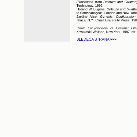
(Deviations from Deleuze and Guattari
Technology, 1992.
Holland W. Eugene,
Deleuze and Guattar
to Schizoanalysis, London and New York
Jardine Alice,
Gynesis: Configurati
Ithaca, N.Y.: Crnell University Press, 198
Izvor:
Encyclopedia of Feminist Lit
Kowaleski-Wallace, New York, 1997, str.
SLEDEĆA STRANA
>>>