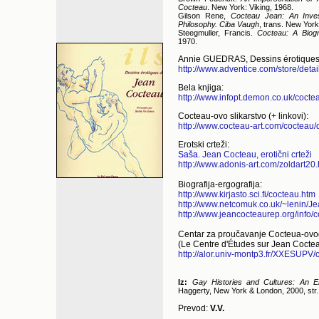
Cocteau
. New York: Viking, 1968.
Gilson Rene,
Cocteau Jean: An Invest
Philosophy. Ciba Vaugh
, trans. New Yor
Steegmuller, Francis.
Cocteau: A Biog
1970.
Annie GUEDRAS, Dessins érotiques
http://www.adventice.com/store/det
Bela knjiga:
http://www.infopt.demon.co.uk/cocte
Cocteau-ovo slikarstvo (+ linkovi):
http://www.cocteau-art.com/cocteau/d
Erotski crteži:
Saša
. Jean Cocteau, erotični crteži
http://www.adonis-art.com/zoldart20
Biografija-ergografija:
http://www.kirjasto.sci.fi/cocteau.htm
http://www.netcomuk.co.uk/~lenin/
http://www.jeancocteaurep.org/info
Centar za proučavanje Cocteua-ovo
(Le Centre d'Études sur Jean Coctea
http://alor.univ-montp3.fr/XXESUPV/
Iz:
Gay Histories and Cultures: An E
Haggerty, New York & London, 2000, str.
Prevod:
V.V.