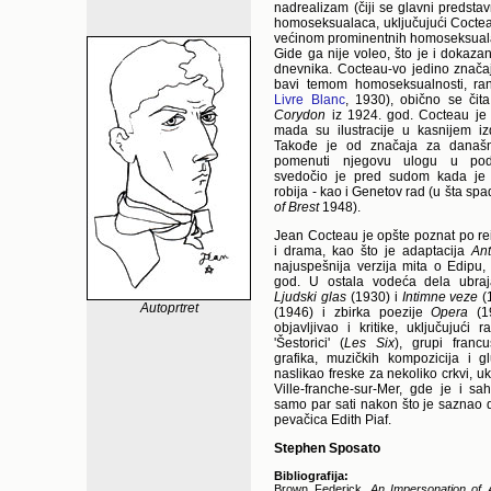
nadrealizam (čiji se glavni predsta
homoseksualaca, uključujući Cocteaua
većinom prominentnih homoseksual
Gide ga nije voleo, što je i dokaza
dnevnika. Cocteau-vo jedino znača
bavi temom homoseksualnosti, r
Livre Blanc
, 1930), obično se či
Corydon
iz 1924. god. Cocteau je 
mada su ilustracije u kasnijem iz
Takođe je od značaja za današn
pomenuti njegovu ulogu u po
svedočio je pred sudom kada je 
robija - kao i Genetov rad (u šta spa
of Brest
1948).
Jean Cocteau je opšte poznat po rein
i drama, kao što je adaptacija
An
najuspešnija verzija mita o Edipu
god. U ostala vodeća dela ubraj
Ljudski glas
(1930) i
Intimne veze
(
Autoprtret
(1946) i zbirka poezije
Opera
(19
objavljivao i kritike, uključujući
'Šestorici' (
Les Six
), grupi franc
grafika, muzičkih kompozicija i 
naslikao freske za nekoliko crkvi, uk
Ville-franche-sur-Mer, gde je i s
samo par sati nakon što je saznao da
pevačica Edith Piaf.
Stephen Sposato
Bibliografija:
Brown Federick.
An Impersonation of 