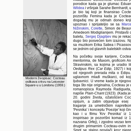
porodice kada ga je glumac Eduard
Wildea
i vršnjak Sarahe Bernhardt, u
je bio taj koji je finansirao Coct
pozorištu Femina kada je Coctea
događaj mu je odmah doneo knji
upoznao i sprijateljio se sa
Marc
Nižinskim
,
Colette
, Simon de Beauv
Amedeom Modiglianijem. Pristavši 
baletu,
Sergej Djagiljev
mu je rekao
dugo bio posvećen tom izazovu. Nj
sa muzikom Erika Satiea i Picasso
se jednim od glavnih baletskih ostva
Na početku svoje karijere, Coctea
mentorima, de Maxom, groficom An
Stravinskim, sa kojima je uradio l
Oedipus Rex
(
Car Edip
, 1927) i k
od njegovih prerada mita o Edipu. 
uglavnom mlađi muškarci, od koj
Moderni živopisac: Cocteau
ljubavnici. U vreme kada je njegov
oslikava crkvu na Leicester
toga što nije originalna, Cocteau j
Square-u u Londonu (1959.)
romanopisca Raymoda Radigueta, 
napiše
Plain-Chant
(1923). (Kada je
20. godini života, ožalošćeni C
opijum, a zatim objavljuje esej
traganje za umetničkim napretko
'Pesnika' i konceptu 'Poezije' koji č
kao i u filmu 'Krv Pesnika' iz 1
inspirisao je pozorišni komad iz 1
nazvana Orfej), i zgodno vezao tem
drugim primarnim Cocteau-ovim in
Smrti
se stalno provlači kroz njego