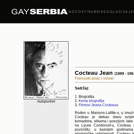
NOVOSTI
RUBRIKE
OGLASI
ZAJE
Cocteau Jean
(1889 - 196
Francuski pisac i režiser
Sadržaj:
1. Biografija
2.
Kemp biografija
Autoportret
3.
Filmovi Jeana Cocteaua
Rođen u Maisons-Lafitte-u, u imućn
Cocteau je stekao slavu svojim
komadima, slikama i poezijom. Iako s
na Lycee Condorcet-u, Cocteau 
pozorištu; u kasnijim godinam
mladalačke ushićenosti. Cocteau 