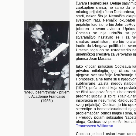
čuvara Heurtebisea. Deluje sasvim p
zaokupljen smrću; ne samo da je 
mladog prijatelja Jean Desbordesa,
smrti, nakon što je Nemačka okup
svetskom ratu. Nemački okupatori
prijatelje kao što je bio John LeRoy
(oboren u svom avionu). Uprkos 
Cocteau se nije udružio sa po
stvaralaštvo nastavilo se i za 
smatrao anarhistom, nije bio lojalan
trudio da izbegava politiku i u svom
Umesto toga on se usredsredio n
umetničkog sredstva za verovatno nj
glumca Jean Maraisa.
Iako kritičari prikazuju Cocteaua 
privatnu mitologiju, gej čitaoci c
njegovo sve snažnije izražavanje 
Homoseksualne teme su u njegovom d
sublimirane. Zaista, njegov najbo
(1929), priča o deci koja se povla
se čitati kao povlačenje iz heterose
"Među besmrtnima" - prijem
predmet ljubavi u zbirci
Plain-Cha
u Academie Francaise
inspiracija je nesumljivo Radiguet (
(1955.)
svog prijatelja). Cocteau je bio u
stereotipe o homoseksualnosti nje
problematičan odnos majke i sina, 
i Freudov pojam seksualne 'zaosta
uloga, Cocteau-ovi pozorišni komad
Tennesseea Williamsa
.
Cocteau je bio i ostao izvan umet