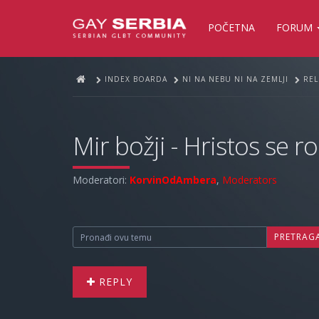
POČETNA
FORUM
INDEX BOARDA
NI NA NEBU NI NA ZEMLJI
REL
Mir božji - Hristos se ro
Moderatori:
KorvinOdAmbera
,
Moderators
PRETRAG
REPLY