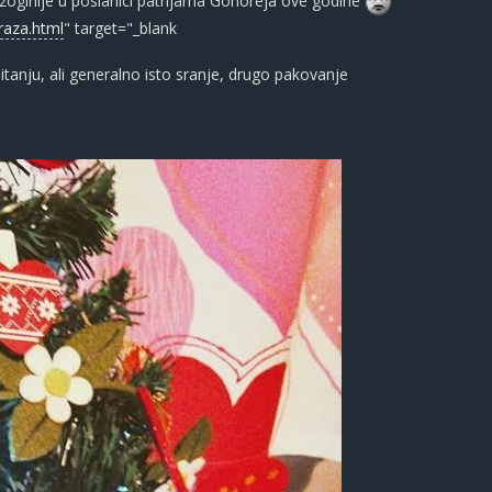
oginije u poslanici patrijarha Gonoreja ove godine
Mraza.html
" target="_blank
pitanju, ali generalno isto sranje, drugo pakovanje