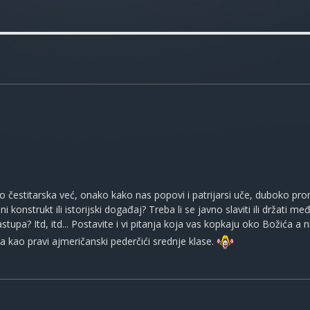
 čestitarska već, onako kako nas popovi i patrijarsi uče, duboko pro
eni konstrukt ili istorijski događaj? Treba li se javno slaviti ili držati 
upa? Itd, itd... Postavite i vi pitanja koja vas kopkaju oko Božića a nij
a kao pravi ajmeričanski pederčići srednje klase.