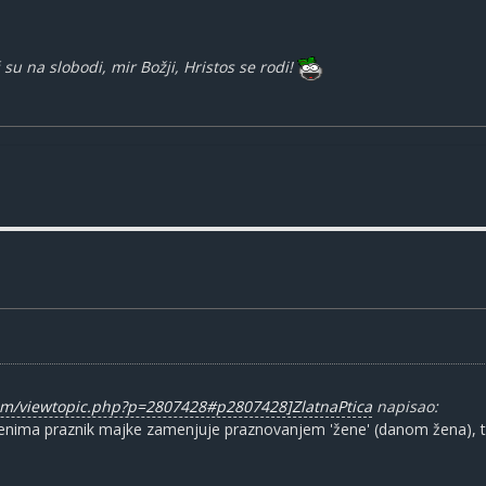
su na slobodi, mir Božji, Hristos se rodi!
rum/viewtopic.php?p=2807428#p2807428]ZlatnaPtica
napisao:
emenima praznik majke zamenjuje praznovanjem 'žene' (danom žena), t