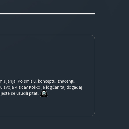
mišljenja. Po smislu, konceptu, značenju,
među svoja 4 zida? Koliko je logičan taj događaj
este se usudili pitati.