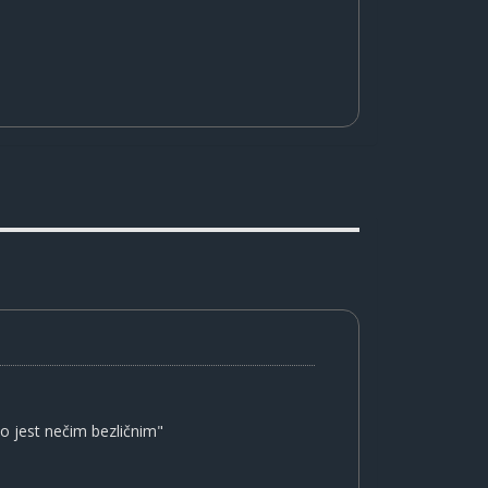
o jest nečim bezličnim"