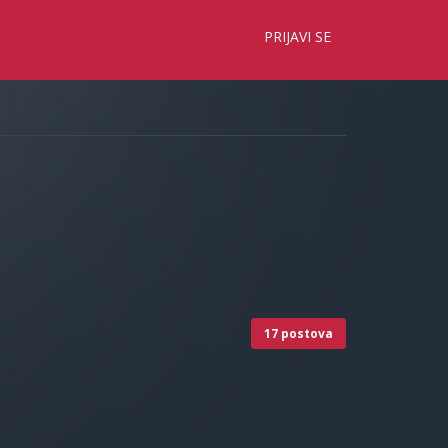
×
PRIJAVI SE
17 postova