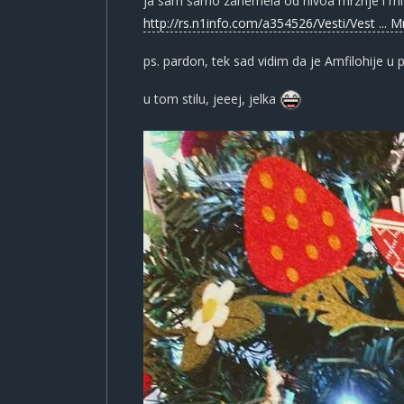
ja sam samo zanemela od nivoa mrznje i miz
http://rs.n1info.com/a354526/Vesti/Vest ... 
ps. pardon, tek sad vidim da je Amfilohije u 
u tom stilu, jeeej, jelka