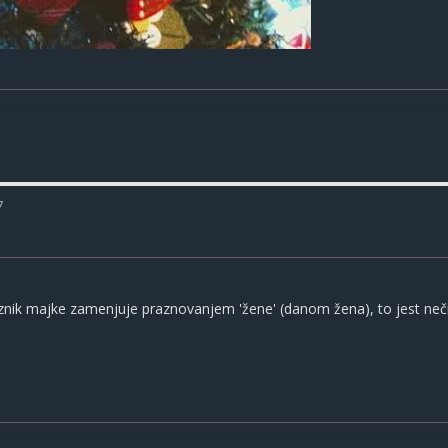
7
aznik majke zamenjuje praznovanjem 'žene' (danom žena), to jest neč