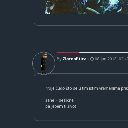
By
ZlatnaPtica
-
08 Jan 2018, 02:4
"Nije čudo što se u tim istim vremenima pr
žene = bezlične
pa jebem ti život