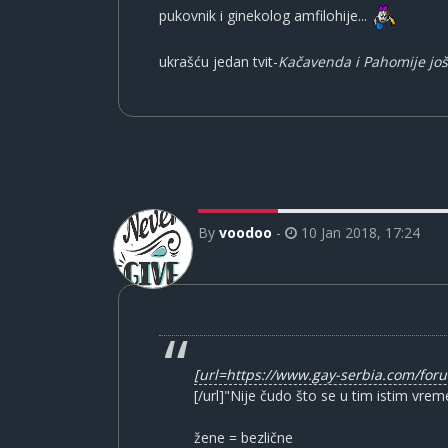
pukovnik i ginekolog amfilohije...
ukrašću jedan tvit-
Kačavenda i Pahomije još 
By
voodoo
-
10 Jan 2018, 17:24
[url=https://www.gay-serbia.com/fo
[/url]"Nije čudo što se u tim istim vr
žene = bezlične