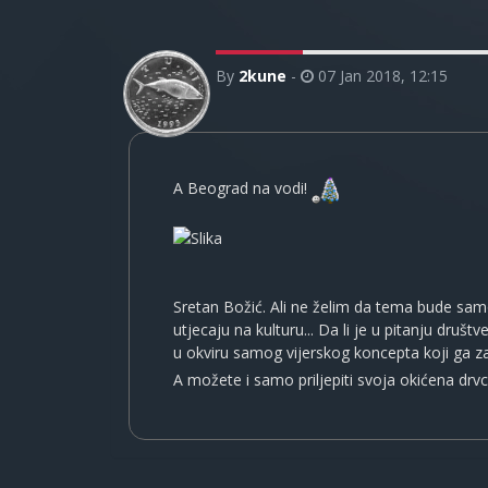
By
2kune
-
07 Jan 2018, 12:15
A Beograd na vodi!
Sretan Božić. Ali ne želim da tema bude samo
utjecaju na kulturu... Da li je u pitanju društv
u okviru samog vijerskog koncepta koji ga zast
A možete i samo priljepiti svoja okićena drvc