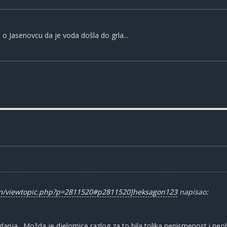
a o Jasenovcu da je voda došla do grla...
um/viewtopic.php?p=2811520#p2811520]heksagon123
napisao:
adanja . Možda je djelomice razlog za to bila tolika nepismenost i ne