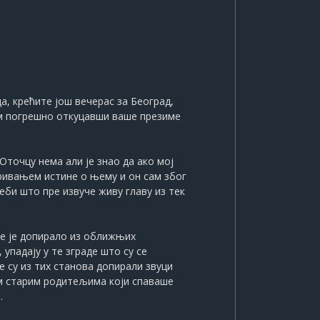
а, крећите још вечерас за Београд,
ћом погрешно откуцавши ваше презиме
Оточцу нема али је знао да ако мој
кривањем истине о њему и он сам због
себи што пре извуче живу главу из тек
је је допирало из оближњих
упадају у те зграде што су се
е су из тих станова допирали звуци
им старим родитељима који спаваше
.