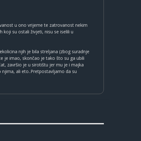
zovanost u ono vrijeme te zatrovanost nekim
ji su ostali živjeti, nisu se iselili u
ekolicina njih je bila streljana (zbog suradnje
ce je imao, skončao je tako što su ga ubili
, završio je u sirotištu jer mu je i majka
o njima, ali eto..Pretpostavljamo da su