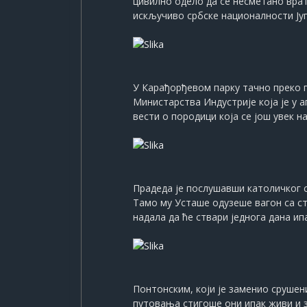
цивилно одело да се несметано врати
искључиво србске националности Ју
У Карађорђевом парку тачно преко пу
Министарства Индустрије која је у 
вести о породици која се још увек н
Прадеда је послушавши католичког 
Тамо му Усташе одузеше вагон са ст
надала да ће ствари једнога дана ипа
Понтонским, који је заменио срушен
путовања стигоше они ипак живи и з