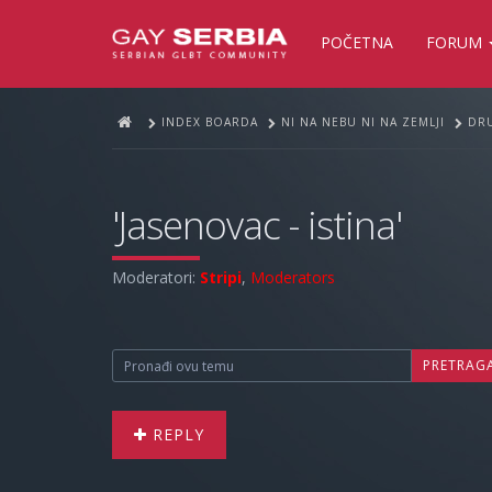
POČETNA
FORUM
INDEX BOARDA
NI NA NEBU NI NA ZEMLJI
DRU
'Jasenovac - istina'
Moderatori:
Stripi
,
Moderators
PRETRAG
REPLY