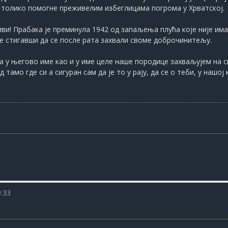
о толико помогне преживелим избеглицама погрома у Хрватској.
ви! Прабака је преминула 1942 од запаљења плућа које није има
не стигавши да се после рата захвали своме доброчинитељу.
ега у његово име као и у име целе наше породице захваљујем на 
тамо где си а сигуран сам да је то у рају, да се о теби, у нашо
9:33