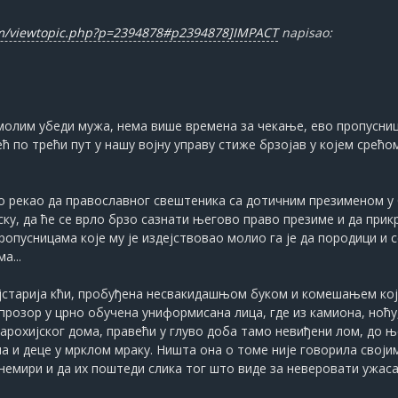
um/viewtopic.php?p=2394878#p2394878]IMPACT
napisao:
е молим убеди мужа, нема више времена за чекање, ево пропусниц
већ по трећи пут у нашу војну управу стиже брзојав у којем сре
рао рекао да православног свештеника са дотичним презименом у 
ску, да ће се врло брзо сазнати његово право презиме и да при
пропусницама које му је издејствовао молио га је да породици и 
а...
ајстарија кћи, пробуђена несвакидашњом буком и комешањем ко
прозор у црно обучена униформисана лица, где из камиона, ноћу, 
парохијског дома, правећи у глуво доба тамо невиђени лом, до њ
на и деце у мрклом мраку. Ништа она о томе није говорила свој
узнемири и да их поштеди слика тог што виде за неверовати ужаса