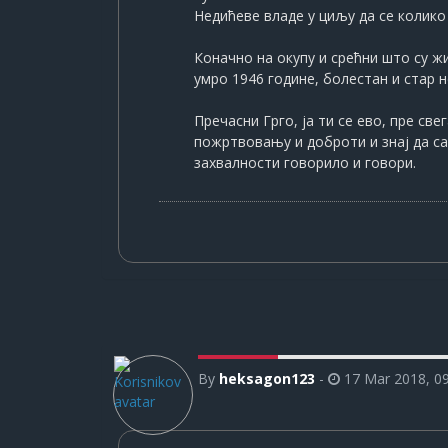
Недићеве владе у циљу да се колик
Коначно на окупу и срећни што су жи
умро 1946 године, болестан и стар 
Пречасни Грго, ја ти се ево, пре св
пожртвовању и доброти и знај да сад 
захвалности говорило и говори.
By
heksagon123
-
17 Mar 2018, 0