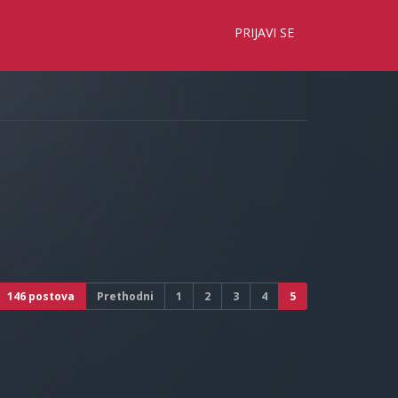
×
PRIJAVI SE
146 postova
Prethodni
1
2
3
4
5