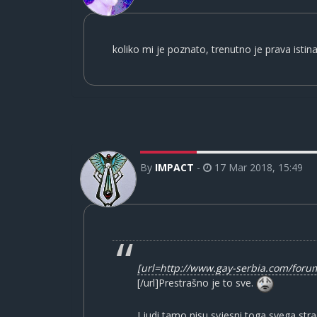
koliko mi je poznato, trenutno je prava istin
By
IMPACT
-
17 Mar 2018, 15:49
[url=http://www.gay-serbia.com/for
[/url]Prestrašno je to sve.
Ljudi tamo nisu svjesni toga svega str