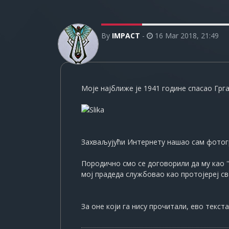
By
IMPACT
-
16 Mar 2018, 21:49
Моје најближе је 1941 године спасао Грг
Захваљујући Интернету нашао сам фотогр
Породично смо се договорили да му као '
мој прадеда службовао као протојереј св
За оне који га нису прочитали, ево текста 