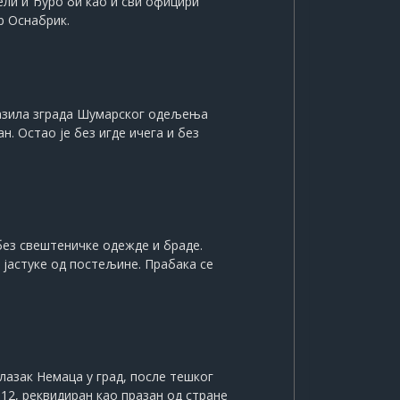
рели и Ђуро би као и сви официри
р Оснабрик.
налазила зграда Шумарског одељења
. Остао је без игде ичега и без
без свештеничке одежде и браде.
 јастуке од постељине. Прабака се
лазак Немаца у град, после тешког
12, реквидиран као празан од стране