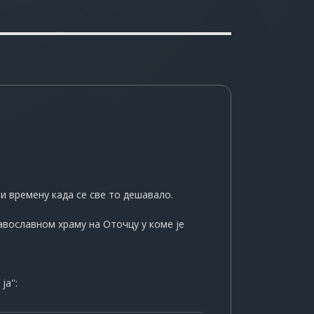
и времену када се све то дешавало.
авославном храму на Оточцу у коме је
а'':