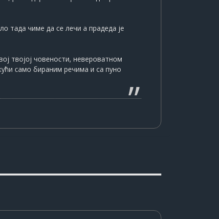
ло тада чиме да се лечи а прадеда је
свој твојој човености, невероватном
ј кући само бираним речима и са пуно