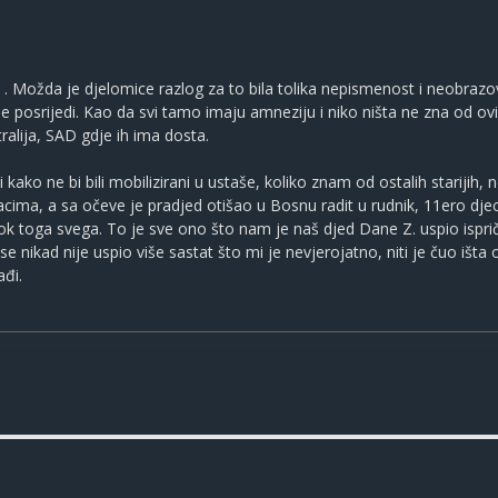
a . Možda je djelomice razlog za to bila tolika nepismenost i neobra
 posrijedi. Kao da svi tamo imaju amneziju i niko ništa ne zna od ovih ko
tralija, SAD gdje ih ima dosta.
kako ne bi bili mobilizirani u ustaše, koliko znam od ostalih starijih, n
ođacima, a sa očeve je pradjed otišao u Bosnu radit u rudnik, 11ero dje
k toga svega. To je sve ono što nam je naš djed Dane Z. uspio ispričat
nikad nije uspio više sastat što mi je nevjerojatno, niti je čuo išta 
ađi.