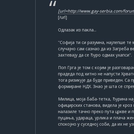
[url=http://www.gay-serbia.com/for
[/url]
Одлазак из пакла...
''Софија ти си разумна, најлепше т
случајно сам сазнао да из Загреба 
захтевају да се Ђуро одмах ухапси''.
Поп Грга је том с којим је разгова
прадеда под хитно не напусти Хрват
тога ризикује да буде приведен. Са 
формиране НДХ. Знао је шта се спрем
Милица, моја баба-тетка, Ђурина н
официрских станова, видела је кроз 
налазиле тачно преко пута цркве и 
пуцања, удараца, урлика и плача же
спокојно у суседној соби, да их не 