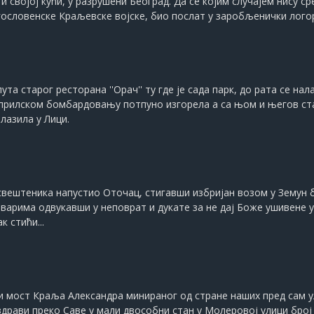
 својој кући, у разрушени Београд. Да се којим случајем нису с
гословенске Краљевске војске, био послат у заробљенички лого
та старог ресторана ''Орач'' ту где је сада парк, до рата се 
априлском бомбардовању потпуно изгорела а са њом и његов стан
алазила у Лици.
свештеника напустио Оточац, стигавши избријан возом у Земун 
варима одвукавши у неповрат и дукате за не дај Боже ушивене у
к стићи...
и мост Краља Александра минираног од стране наших пред сам у
драви преко Саве у мали двособни стан у Молеровој улици број 