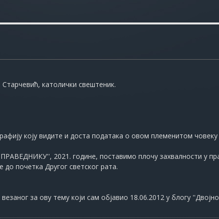
а Старчевић, католички свештеник.
афију коју видите и доста података о овом племенитом човеку 
'ПРАВЕДНИКУ'', 2021. године, поставимо плочу захвалности у пр
е до почетка Другог светског рата.
везаног за ову тему који сам објавио 18.06.2012 у блогу ''Двојно ј