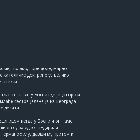
њоме, полако, горе доле, мирно
е католичке доктрине уз велико
ијатељи.
азио се негде у Босни где је ускоро и
лађе сестре Јелене је из Београда
е десити.
јединицом негде у Босни и он тамо
ши да су заједно студирали
и германофилу, давши му притом и