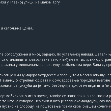
зи у Главној улици, на малом тргу.
 и католичка црква...
сле богослужења и мисе, заједно, по устаљеној навици, шетали 
 са становишта православне тако и виђењем тих истих од стран
разлика у мишљењима и приступу проблемима вере. Били су пр
исан је у чину мајора четрдесет и прве, у том месецу априлу нал
 Немачку. У стрепњи од рата и бомбардовања породица његове м
нике, рачунајући да је тамо безбедније док се не види шта ће с
ође мобилисан у исто време, такође се налазећи и он са својом 
е то што је говорио Немачки и што је главнокомандујући, сазнав
ога пустио на слободу, из поштовања према свом бившем колеги 