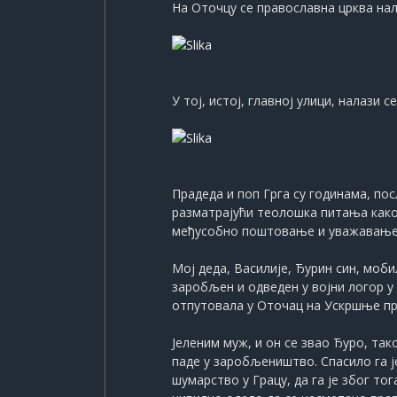
На Оточцу се православна црква нала
У тој, истој, главној улици, налази се
Прадеда и поп Грга су годинама, по
разматрајући теолошка питања како
међусобно поштовање и уважавање 
Мој деда, Василије, Ђурин син, мобил
заробљен и одведен у војни логор у
отпутовала у Оточац на Ускршње праз
Јеленим муж, и он се звао Ђуро, так
паде у заробљеништво. Спасило га ј
шумарство у Грацу, да га је због т