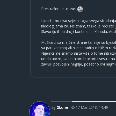
Prestrašno je to sve.
Ljudi tamo nisu svjesni toga svega stradanj
ideologijama itd. Ne znam, teško je reći što je
Slavoniju ili na drugi kontinent - Kanada, Aus
Muškarci sa majčine strane familije su bježali 
sa partizanima) ali nije se radilo o bližim r
Nijemci- ne znamo ništa više o tome niti uzro
umrla ubrzo, sa ostalom braćom i sestrama se 
završili posvojeni negdje, posebno ovi najml
By
2kune
-
17 Mar 2018, 14:49