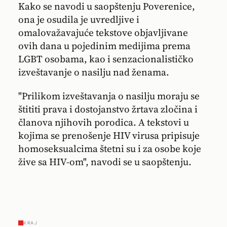
Kako se navodi u saopštenju Poverenice,
ona je osudila je uvredljive i
omalovažavajuće tekstove objavljivane
ovih dana u pojedinim medijima prema
LGBT osobama, kao i senzacionalističko
izveštavanje o nasilju nad ženama.
"Prilikom izveštavanja o nasilju moraju se
štititi prava i dostojanstvo žrtava zločina i
članova njihovih porodica. A tekstovi u
kojima se prenošenje HIV virusa pripisuje
homoseksualcima štetni su i za osobe koje
žive sa HIV-om", navodi se u saopštenju.
KRAJ