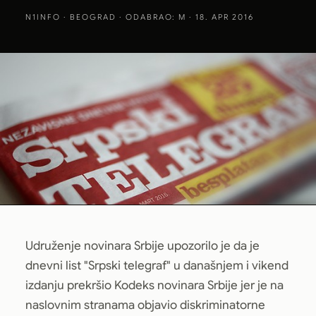
N1INFO
· BEOGRAD · ODABRAO: M · 18. APR 2016
Udruženje novinara Srbije upozorilo je da je
dnevni list "Srpski telegraf" u današnjem i vikend
izdanju prekršio Kodeks novinara Srbije jer je na
naslovnim stranama objavio diskriminatorne