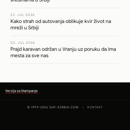
22. JUL 2026
Kako strah od autovanja oblikuje kvir život na
mreži u Srbiji
20. JUL 2026
Prajd karavan održan u Vranju uz poruku da ima
mesta za sve nas
Verzija za štampanje
© 1999-2026 GAY-SERBIA.COM
|
KONTAKT