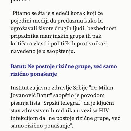
"Pitamo se šta je sledeći korak koji će
pojedini mediji da preduzmu kako bi
ugrožavali živote drugih ljudi, bezbednost
pripadnika manjinskih grupa ili pak
kritičara vlasti i političkih protivnika?",
navedeno je u saopštenju.
Batut: Ne postoje rizične grupe, već samo
rizično ponašanje
Institut za javno zdravlje Srbije "Dr Milan
Jovanović Batut" saopštio je povodom
pisanja lista "Srpski telegraf" da je ključni
stav zdravstvenih radnika u vezi sa HIV
infekcijom da "ne postoje rizične grupe, već
samo rizično ponašanje".