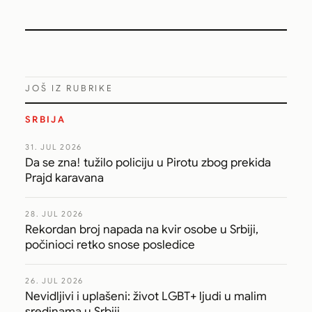
JOŠ IZ RUBRIKE
SRBIJA
31. JUL 2026
Da se zna! tužilo policiju u Pirotu zbog prekida
Prajd karavana
28. JUL 2026
Rekordan broj napada na kvir osobe u Srbiji,
počinioci retko snose posledice
26. JUL 2026
Nevidljivi i uplašeni: život LGBT+ ljudi u malim
sredinama u Srbiji