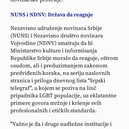
NUNS i NDNV: Država da reaguje
Nezavisno udruženje novinara Srbije
(NUNS) i Nezavisno društvo novinara
Vojvodine (NDNV) smatraju da bi
Ministarstvo kulture i informisanja
Republike Srbije moralo da reaguje, oštrom
osudom, ali i preduzimanjem zakonom
predviđenih koraka, na seriju naslovnih
stranica i priloga dnevnog lista "Srpski
telegraf", u kojem se poziva na linč
pripadnika LGBT populacije, uz eklatantne
primere govora mržnje i kršenje svih
profesionalnih i etičkih standarda.
"Važno je da i druge nadležne institucije i