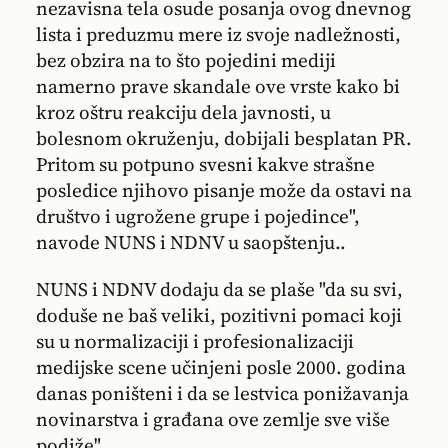
nezavisna tela osude posanja ovog dnevnog
lista i preduzmu mere iz svoje nadležnosti,
bez obzira na to što pojedini mediji
namerno prave skandale ove vrste kako bi
kroz oštru reakciju dela javnosti, u
bolesnom okruženju, dobijali besplatan PR.
Pritom su potpuno svesni kakve strašne
posledice njihovo pisanje može da ostavi na
društvo i ugrožene grupe i pojedince",
navode NUNS i NDNV u saopštenju..
NUNS i NDNV dodaju da se plaše "da su svi,
doduše ne baš veliki, pozitivni pomaci koji
su u normalizaciji i profesionalizaciji
medijske scene učinjeni posle 2000. godina
danas poništeni i da se lestvica ponižavanja
novinarstva i građana ove zemlje sve više
podiže".