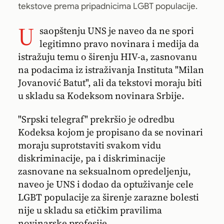
tekstove prema pripadnicima LGBT populacije.
U
saopštenju UNS je naveo da ne spori
legitimno pravo novinara i medija da
istražuju temu o širenju HIV-a, zasnovanu
na podacima iz istraživanja Instituta "Milan
Jovanović Batut", ali da tekstovi moraju biti
u skladu sa Kodeksom novinara Srbije.
"Srpski telegraf" prekršio je odredbu
Kodeksa kojom je propisano da se novinari
moraju suprotstaviti svakom vidu
diskriminacije, pa i diskriminacije
zasnovane na seksualnom opredeljenju,
naveo je UNS i dodao da optuživanje cele
LGBT populacije za širenje zarazne bolesti
nije u skladu sa etičkim pravilima
novinarske profesije.