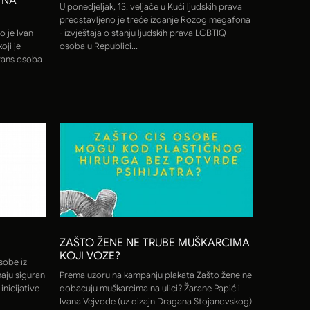
G NA
U ponedjeljak, 13. veljače u Kući ljudskih prava
predstavljeno je treće izdanje Rozog megafona
o je Ivan
- izvještaja o stanju ljudskih prava LGBTIQ
oji je
osoba u Republici...
rans osoba
ZAŠTO ŽENE NE TRUBE MUŠKARCIMA
KOJI VOZE?
sobe iz
maju siguran
Prema uzoru na kampanju plakata Zašto žene ne
 inicijative
dobacuju muškarcima na ulici? Žarane Papić i
Ivana Vejvode (uz dizajn Dragana Stojanovskog)