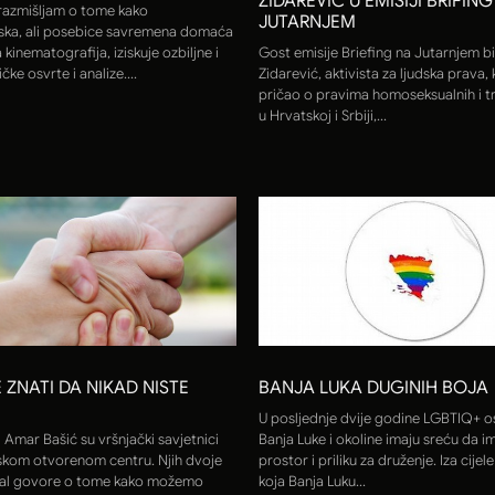
ZIDAREVIĆ U EMISIJI BRIFIN
azmišljam o tome kako
JUTARNJEM
ska, ali posebice savremena domaća
 kinematografija, iziskuje ozbiljne i
Gost emisije Briefing na Jutarnjem bi
ičke osvrte i analize....
Zidarević, aktivista za ljudska prava, k
pričao o pravima homoseksualnih i t
u Hrvatskoj i Srbiji,...
 ZNATI DA NIKAD NISTE
BANJA LUKA DUGINIH BOJA
U posljednje dvije godine LGBTIQ+ o
i Amar Bašić su vršnjački savjetnici
Banja Luke i okoline imaju sreću da i
vskom otvorenom centru. Njih dvoje
prostor i priliku za druženje. Iza cijele
tal govore o tome kako možemo
koja Banja Luku...