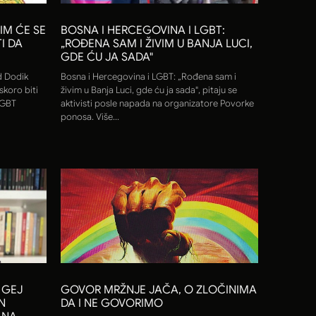
IM ĆE SE
BOSNA I HERCEGOVINA I LGBT:
I DA
„ROĐENA SAM I ŽIVIM U BANJA LUCI,
GDE ĆU JA SADA"
d Dodik
Bosna i Hercegovina i LGBT: „Rođena sam i
skoro biti
živim u Banja Luci, gde ću ja sada", pitaju se
LGBT
aktivisti posle napada na organizatore Povorke
ponosa. Više...
 GEJ
GOVOR MRŽNJE JAČA, O ZLOČINIMA
N
DA I NE GOVORIMO