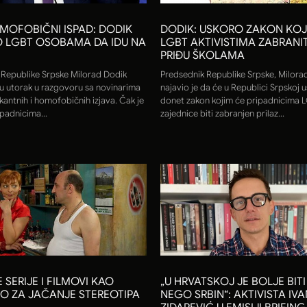
MOFOBIČNI ISPAD: DODIK
DODIK: USKORO ZAKON KOJ
 LGBT OSOBAMA DA IDU NA
LGBT AKTIVISTIMA ZABRANIT
PRIĐU ŠKOLAMA
 Republike Srpske Milorad Dodik
Predsednik Republike Srpske, Milora
 u utorak u razgovoru sa novinarima
najavio je da će u Republici Srpskoj u
kantnih i homofobičnih izjava. Čak je
donet zakon kojim će pripadnicima 
padnicima...
zajednice biti zabranjen prilaz...
SERIJE I FILMOVI KAO
„U HRVATSKOJ JE BOLJE BITI
O ZA JAČANJE STEREOTIPA
NEGO SRBIN“: AKTIVISTA IVA