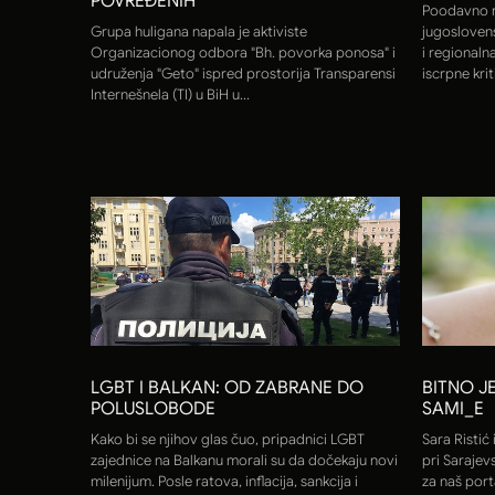
POVREĐENIH
Poodavno r
Grupa huligana napala je aktiviste
jugosloven
Organizacionog odbora "Bh. povorka ponosa" i
i regionalna
udruženja "Geto" ispred prostorija Transparensi
iscrpne krit
Internešnela (TI) u BiH u...
LGBT I BALKAN: OD ZABRANE DO
BITNO JE
POLUSLOBODE
SAMI_E
Kako bi se njihov glas čuo, pripadnici LGBT
Sara Ristić 
zajednice na Balkanu morali su da dočekaju novi
pri Saraje
milenijum. Posle ratova, inflacija, sankcija i
za naš por