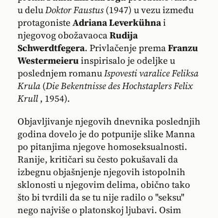
u delu
Doktor Faustus
(1947) u vezu između
protagoniste
Adriana Leverkühna
i
njegovog obožavaoca
Rudija
Schwerdtfegera
. Privlačenje prema
Franzu
Westermeieru
inspirisalo je odeljke u
poslednjem romanu
Ispovesti varalice Feliksa
Krula
(
Die Bekentnisse des Hochstaplers Felix
Krull
, 1954).
Objavljivanje njegovih dnevnika poslednjih
godina dovelo je do potpunije slike Manna
po pitanjima njegove homoseksualnosti.
Ranije, kritičari su često pokušavali da
izbegnu objašnjenje njegovih istopolnih
sklonosti u njegovim delima, obično tako
što bi tvrdili da se tu nije radilo o "seksu"
nego najviše o platonskoj ljubavi. Osim