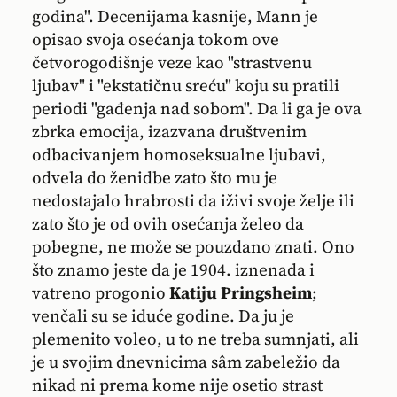
godina". Decenijama kasnije, Mann je
opisao svoja osećanja tokom ove
četvorogodišnje veze kao "strastvenu
ljubav" i "ekstatičnu sreću" koju su pratili
periodi "gađenja nad sobom". Da li ga je ova
zbrka emocija, izazvana društvenim
odbacivanjem homoseksualne ljubavi,
odvela do ženidbe zato što mu je
nedostajalo hrabrosti da iživi svoje želje ili
zato što je od ovih osećanja želeo da
pobegne, ne može se pouzdano znati. Ono
što znamo jeste da je 1904. iznenada i
vatreno progonio
Katiju Pringsheim
;
venčali su se iduće godine. Da ju je
plemenito voleo, u to ne treba sumnjati, ali
je u svojim dnevnicima sâm zabeležio da
nikad ni prema kome nije osetio strast