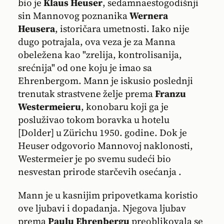
bio je
Klaus Heuser
, sedamnaestogodišnji
sin Mannovog poznanika
Wernera
Heusera
, istoričara umetnosti. Iako nije
dugo potrajala, ova veza je za Manna
obeležena kao "zrelija, kontrolisanija,
srećnija" od one koju je imao sa
Ehrenbergom. Mann je iskusio poslednji
trenutak strastvene želje prema
Franzu
Westermeieru
, konobaru koji ga je
posluživao tokom boravka u hotelu
[Dolder] u Zürichu 1950. godine. Dok je
Heuser odgovorio Mannovoj naklonosti,
Westermeier je po svemu sudeći bio
nesvestan prirode starčevih osećanja .
Mann je u kasnijim pripovetkama koristio
ove ljubavi i dopadanja. Njegova ljubav
prema
Paulu Ehrenbergu
preoblikovala se