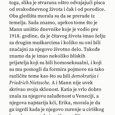
toga, slika je stvarana oštro odvajajući pisca
od svakodnevnog života i čak i od porodice.
Oba gledišta morala su da se prerade iz
temelja. Sada znamo, uprkos tome što je
Mann uništio dnevnike koje je vodio pre
1918. godine, da je čitavog života imao želju
za drugim muškarcima i koliko su oni bili
značajni za njegovo životno delo. Takođe
znamo da je imao nekoliko bliskih
prijatelja koji su bili homoseksualni, i koji
su mu pomogli da formira pojmove na tako
različite teme kao što su bili
demokratija i
Friedrich Nietzsche
. A i Mann nije uvek
skrivao svoju sklonost. Katia je vrlo dobro
znala za njegovu zaluđenost u Veneciji, a
njegova najstarija kći, Erika, morala je da
ga izgrdi kada je njegovo zurenje u ciriškog