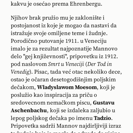
kakvu je osećao prema Ehrenbergu.
Njihov brak pružio mu je zaklonište i
postojanost iz koje je mogao da nastavi da
istražuje svoje omiljene teme i žudnje.
Porodično putovanje 1911. u Veneciju
imalo je za rezultat najpoznatije Mannovo
delo "gej književnosti", pripovetku iz 1912.
pod naslovom
Smrt u Veneciji
(
Der Tod in
Venedig
). Pisac, tada već otac nekoliko dece,
ostao je očaran desetogodišnjim poljskim
dečakom,
Wladyslawom Moesom
, koji je
poslužio kao inspiracija za priču o
sredovecnom nemačkom piscu,
Gustavu
Aschenbachu
, koji se izdaleka zaljubio u
lepog poljskog dečaka po imenu
Tadzio
.
Pripovetka sadrži Mannov najdirljiviji izraz