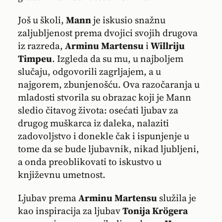
Još u školi,
Mann
je iskusio snažnu
zaljubljenost prema dvojici svojih drugova
iz razreda,
Arminu Martensu
i
Willriju
Timpeu
. Izgleda da su mu, u najboljem
slučaju, odgovorili zagrljajem, a u
najgorem, zbunjenošću. Ova razočaranja u
mladosti stvorila su obrazac koji je Mann
sledio čitavog života: osećati ljubav za
drugog muškarca iz daleka, nalaziti
zadovoljstvo i donekle čak i ispunjenje u
tome da se bude ljubavnik, nikad ljubljeni,
a onda preoblikovati to iskustvo u
književnu umetnost.
Ljubav prema
Arminu Martensu
služila je
kao inspiracija za ljubav
Tonija Krögera