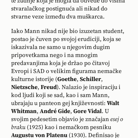
te žudnje koja je mogla da odvede do visina
stvaralačkog postignuća ali nikad do
stvarne veze između dva muškarca.
Iako Mann nikad nije bio izuzetan student,
postao je čuven po svojoj erudiciji, koja se
iskazivala ne samo u njegovim dugim
pripovetkama nego i na mnogim
predavanjima koja je držao po čitavoj
Evropi i SAD o velikim figurama nemačke
kulturne istorije (
Goethe
,
Schiller
,
Nietzsche
,
Freud
). Nalazio je inspiraciju i
kod ljudi koji se sad, kao i sam Mann,
ubrajaju u panteon gej književnosti:
Walt
Whitman
,
André Gide
,
Gore Vidal
. U
svojim pedesetim objavio je značajan
esej o
braku
(1925) kao i nemačkom pesniku
Augustu von Platenu
(1930). Definisao je