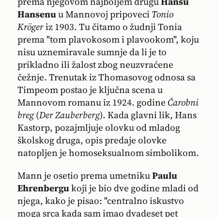
prema njegovom najboljem drugu
Hansu
Hansenu
u Mannovoj pripoveci
Tonio
Kröger
iz 1903. Tu čitamo o žudnji Tonia
prema "tom plavokosom i plavookom", koju
nisu uznemiravale sumnje da li je to
prikladno ili žalost zbog neuzvraćene
čežnje. Trenutak iz Thomasovog odnosa sa
Timpeom postao je ključna scena u
Mannovom romanu iz 1924. godine
Čarobni
breg
(
Der Zauberberg
). Kada glavni lik, Hans
Kastorp, pozajmljuje olovku od mladog
školskog druga, opis predaje olovke
natopljen je homoseksualnom simbolikom.
Mann je osetio prema umetniku
Paulu
Ehrenbergu
koji je bio dve godine mladi od
njega, kako je pisao: "centralno iskustvo
moga srca kada sam imao dvadeset pet