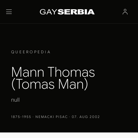
QUEEROPEDIA
Mann Thomas
(Tomas Man)
null
1875-1955
· NEMACKI PISAC · 07. AUG 2002