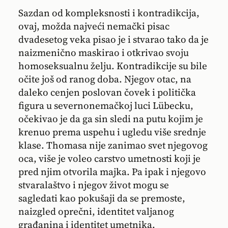
Sazdan od kompleksnosti i kontradikcija,
ovaj, možda najveći nemački pisac
dvadesetog veka pisao je i stvarao tako da je
naizmenično maskirao i otkrivao svoju
homoseksualnu želju. Kontradikcije su bile
očite još od ranog doba. Njegov otac, na
daleko cenjen poslovan čovek i politička
figura u severnonemačkoj luci Lübecku,
očekivao je da ga sin sledi na putu kojim je
krenuo prema uspehu i ugledu više srednje
klase. Thomasa nije zanimao svet njegovog
oca, više je voleo carstvo umetnosti koji je
pred njim otvorila majka. Pa ipak i njegovo
stvaralaštvo i njegov život mogu se
sagledati kao pokušaji da se premoste,
naizgled oprečni, identitet valjanog
građanina i identitet umetnika.