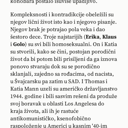
konobara postalo isuviše upadljivo.
Kompleksnosti i kontradikcije obeležili su
njegov lični život isto kao i njegovo pisanje.
Njegov brak je potrajao pola veka i dao
šestoro dece. Troje najstarijih (
Erika
,
Klaus
i
Golo
) su svi bili homoseksualni. On i Katia
su stvorili, kako se čini, postojan porodični
život da bi potom bili prisiljeni da ga iznova
ponovo stvaraju dok su se porodično
sklanjali, zajedno sa rođacima, od nacista,
u Švajcarsku pa zatim u SAD. I Thomas i
Katia Mann uzeli su američko državljanstvo
1944. godine i bili sasvim rešeni da produže
svoj boravak u oblasti Los Angelesa do
kraja života, ali ih je rastuće
antikomunističko, ksenofobično
raspoloženje u Americi u kasnim '40-im