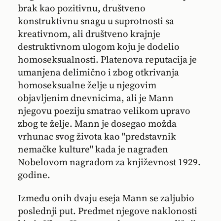
brak kao pozitivnu, društveno
konstruktivnu snagu u suprotnosti sa
kreativnom, ali društveno krajnje
destruktivnom ulogom koju je dodelio
homoseksualnosti. Platenova reputacija je
umanjena delimično i zbog otkrivanja
homoseksualne želje u njegovim
objavljenim dnevnicima, ali je Mann
njegovu poeziju smatrao velikom upravo
zbog te želje. Mann je dosegao možda
vrhunac svog života kao "predstavnik
nemačke kulture" kada je nagrađen
Nobelovom nagradom za književnost 1929.
godine.
Između onih dvaju eseja Mann se zaljubio
poslednji put. Predmet njegove naklonosti