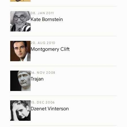
08. JAN 2011
Kate Bornstein
20. AUG 2010
Montgomery Clift
16. NOV 2008
Trajan
15. DEC 2006
Dzenet Vinterson