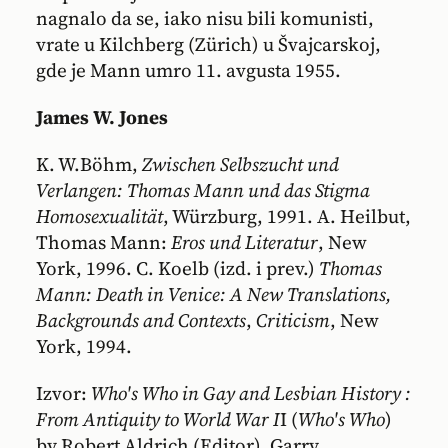
nagnalo da se, iako nisu bili komunisti,
vrate u Kilchberg (Zürich) u Švajcarskoj,
gde je Mann umro 11. avgusta 1955.
James W. Jones
K. W.Böhm,
Zwischen Selbszucht und
Verlangen: Thomas Mann und das Stigma
Homosexualität
, Würzburg, 1991. A. Heilbut,
Thomas Mann:
Eros und Literatur
, New
York, 1996. C. Koelb (izd. i prev.)
Thomas
Mann: Death in Venice: A New Translations,
Backgrounds and Contexts
,
Criticism
, New
York, 1994.
Izvor:
Who's Who in Gay and Lesbian History :
From Antiquity to World War I
I (
Who's Who
)
by Robert Aldrich (Editor), Garry