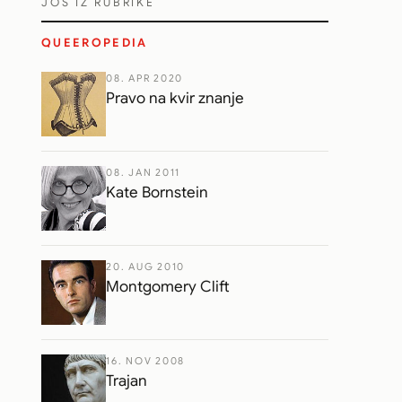
JOŠ IZ RUBRIKE
QUEEROPEDIA
08. APR 2020
Pravo na kvir znanje
08. JAN 2011
Kate Bornstein
20. AUG 2010
Montgomery Clift
16. NOV 2008
Trajan