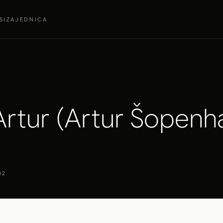
SI
ZAJEDNICA
rtur (Artur Šopenh
02