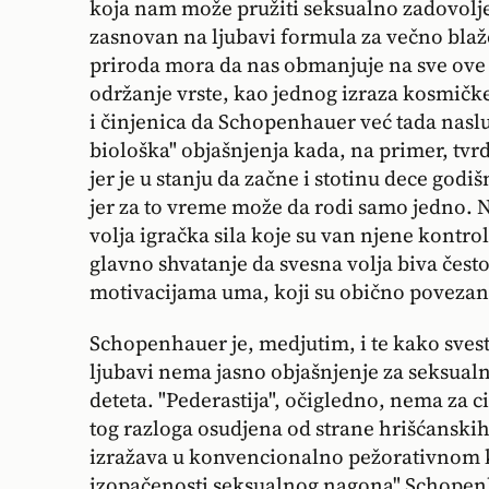
koja nam može pružiti seksualno zadovolje
zasnovan na ljubavi formula za večno bl
priroda mora da nas obmanjuje na sve ove
održanje vrste, kao jednog izraza kosmičke
i činjenica da Schopenhauer već tada nasl
biološka" objašnjenja kada, na primer, tvr
jer je u stanju da začne i stotinu dece godiš
jer za to vreme može da rodi samo jedno. N
volja igračka sila koje su van njene kontro
glavno shvatanje da svesna volja biva čes
motivacijama uma, koji su obično povezan
Schopenhauer je, medjutim, i te kako svest
ljubavi nema jasno objašnjenje za seksualni
deteta. "Pederastija", očigledno, nema za ci
tog razloga osudjena od strane hrišćanskih
izražava u konvencionalno pežorativnom k
izopačenosti seksualnog nagona" Schopen