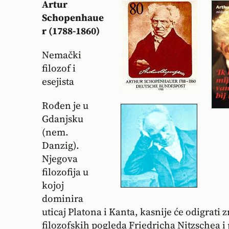
Artur
Schopenhaue
r
(1788-1860)
Nemački
filozof i
esejista
Rođen je u
Gdanjsku
(nem.
Danzig).
Njegova
filozofija u
kojoj
dominira
uticaj Platona i Kanta, kasnije će odigrati
filozofskih pogleda Friedricha Nitzschea i