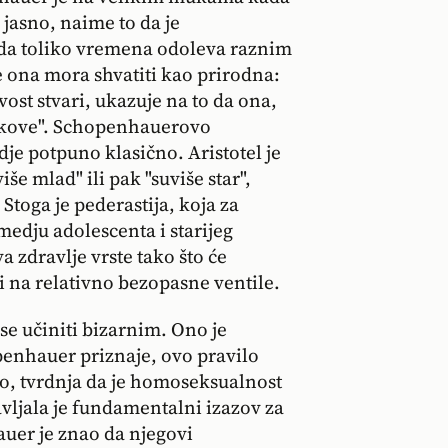
 jasno, naime to da je
 da toliko vremena odoleva raznim
e ona mora shvatiti kao prirodna:
vost stvari, ukazuje na to da ona,
vekove". Schopenhauerovo
dje potpuno klasično. Aristotel je
še mlad" ili pak "suviše star",
 Stoga je pederastija, koja za
edju adolescenta i starijeg
 zdravlje vrste tako što će
i na relativno bezopasne ventile.
e učiniti bizarnim. Ono je
penhauer priznaje, ovo pravilo
o, tvrdnja da je homoseksualnost
vljala je fundamentalni izazov za
uer je znao da njegovi