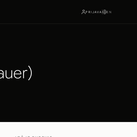
PRIJAVA
EN
auer)