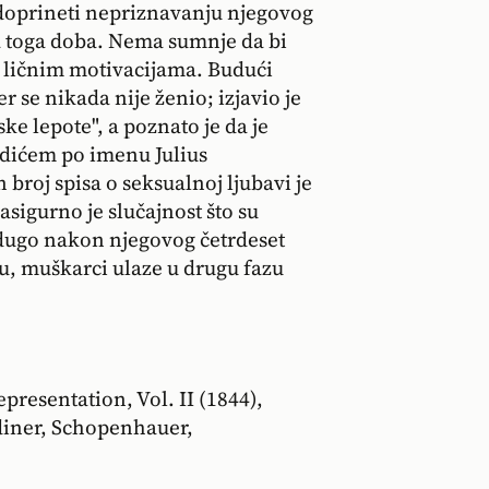
doprineti nepriznavanju njegovog
 toga doba. Nema sumnje da bi
m ličnim motivacijama. Budući
se nikada nije ženio; izjavio je
ske lepote", a poznato je da je
adićem po imenu Julius
broj spisa o seksualnoj ljubavi je
asigurno je slučajnost što su
edugo nakon njegovog četrdeset
u, muškarci ulaze u drugu fazu
resentation, Vol. II (1844),
rdiner, Schopenhauer,