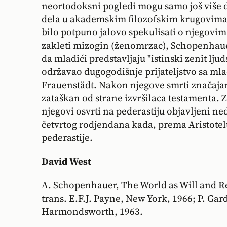
neortodoksni pogledi mogu samo još više 
dela u akademskim filozofskim krugovima
bilo potpuno jalovo spekulisati o njegovi
zakleti mizogin (ženomrzac), Schopenhauer 
da mladići predstavljaju "istinski zenit ljud
održavao dugogodišnje prijateljstvo sa ml
Frauenstädt. Nakon njegove smrti značajan 
zataškan od strane izvršilaca testamenta. Z
njegovi osvrti na pederastiju objavljeni n
četvrtog rodjendana kada, prema Aristotel
pederastije.
David West
A. Schopenhauer, The World as Will and Rep
trans. E.F.J. Payne, New York, 1966; P. Ga
Harmondsworth, 1963.