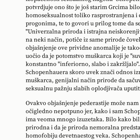
potvrdjuje ono što je još starim Grcima bilo
homoseksualnost toliko rasprostranjena i
progonima, te to govori u prilog tome da s
"Univerzalna priroda i istrajna neiskorenji
na neki način, potiče iz same prirode čo
objašnjenje ove prividne anomalije je tako
uočio da je potomstvo muškarca koji je "suvi
konstantno "inferiorno, slabo i zakržljalo".
Schopenhauera skoro uvek znači odnos izm
muškarca, genijalni način prirode da sačuva
seksualnu pažnju slabih oplodjivača uputit
Ovakvo objašnjenje pederastije može nam s
očigledno nepotpuno jer, kako i sam Scho
ima veoma mnogo izuzetaka. Bilo kako bil
prirodna i da je priroda nemoralna predsta
homofobiju devetnaestog veka. Schopenha