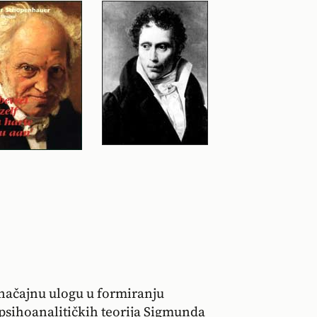
 značajnu ulogu u formiranju
 psihoanalitičkih teorija Sigmunda