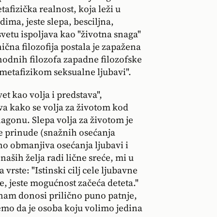
fizička realnost, koja leži u
ima, jeste slepa, besciljna,
svetu ispoljava kao "životna snaga"
ična filozofija postala je zapažena
odnih filozofa zapadne filozofske
"metafizikom seksualne ljubavi".
t kao volja i predstava",
a kako se volja za životom kod
agonu. Slepa volja za životom je
ne prinude (snažnih osećanja
uno obmanjiva osećanja ljubavi i
aših želja radi lične sreće, mi u
rste: "Istinski cilj cele ljubavne
e, jeste mogućnost začeća deteta."
 nam donosi prilično puno patnje,
emo da je osoba koju volimo jedina