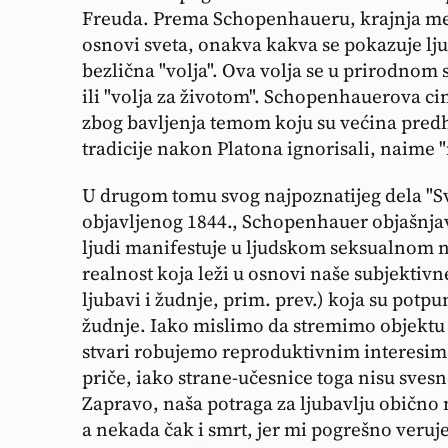
Freuda. Prema Schopenhaueru, krajnja meta
osnovi sveta, onakva kakva se pokazuje ljud
bezlična "volja". Ova volja se u prirodnom 
ili "volja za životom". Schopenhauerova cin
zbog bavljenja temom koju su većina predh
tradicije nakon Platona ignorisali, naime 
U drugom tomu svog najpoznatijeg dela "Sve
objavljenog 1844., Schopenhauer objašnjav
ljudi manifestuje u ljudskom seksualnom n
realnost koja leži u osnovi naše subjektiv
ljubavi i žudnje, prim. prev.) koja su potp
žudnje. Iako mislimo da stremimo objektu n
stvari robujemo reproduktivnim interesima v
priče, iako strane-učesnice toga nisu svesn
Zapravo, naša potraga za ljubavlju obično
a nekada čak i smrt, jer mi pogrešno veruj