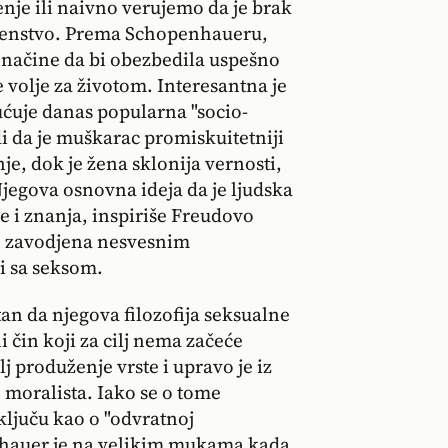
nje ili naivno verujemo da je brak
aženstvo. Prema Schopenhaueru,
 načine da bi obezbedila uspešno
 volje za životom. Interesantna je
ućuje danas popularna "socio-
di da je muškarac promiskuitetniji
nje, dok je žena sklonija vernosti,
jegova osnovna ideja da je ljudska
le i znanja, inspiriše Freudovo
to zavodjena nesvesnim
i sa seksom.
an da njegova filozofija seksualne
 čin koji za cilj nema začeće
lj produženje vrste i upravo je iz
 moralista. Iako se o tome
ljuču kao o "odvratnoj
hauer je na velikim mukama kada