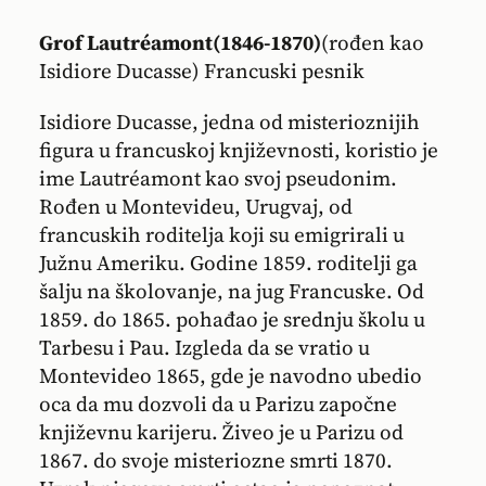
Grof Lautréamont
(1846-1870)
(rođen kao
Isidiore Ducasse) Francuski pesnik
Isidiore Ducasse, jedna od misterioznijih
figura u francuskoj književnosti, koristio je
ime Lautréamont kao svoj pseudonim.
Rođen u Montevideu, Urugvaj, od
francuskih roditelja koji su emigrirali u
Južnu Ameriku. Godine 1859. roditelji ga
šalju na školovanje, na jug Francuske. Od
1859. do 1865. pohađao je srednju školu u
Tarbesu i Pau. Izgleda da se vratio u
Montevideo 1865, gde je navodno ubedio
oca da mu dozvoli da u Parizu započne
književnu karijeru. Živeo je u Parizu od
1867. do svoje misteriozne smrti 1870.