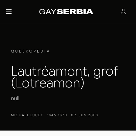
QUEEROPEDIA
Lautréamont, grof
(Lotreamon)
null
MICHAEL LUCEY
· 1846-1870 · 09. JUN 2003