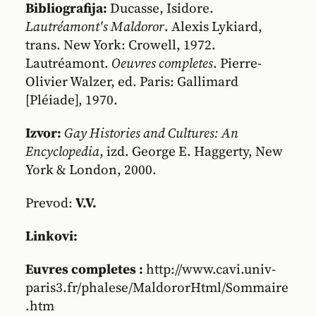
Bibliografija:
Ducasse, Isidore.
Lautréamont's Maldoror
. Alexis Lykiard,
trans. New York: Crowell, 1972.
Lautréamont.
Oeuvres completes
. Pierre-
Olivier Walzer, ed. Paris: Gallimard
[Pléiade], 1970.
Izvor:
Gay Histories and Cultures: An
Encyclopedia
, izd. George E. Haggerty, New
York & London, 2000.
Prevod:
V.V.
Linkovi:
Euvres completes :
http://www.cavi.univ-
paris3.fr/phalese/MaldororHtml/Sommaire
.htm