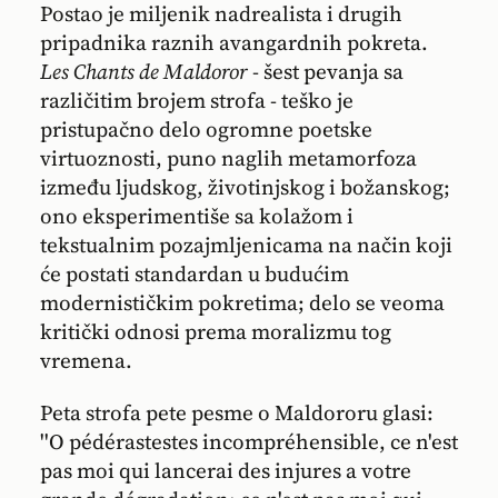
Postao je miljenik nadrealista i drugih
pripadnika raznih avangardnih pokreta.
Les Chants de Maldoror
- šest pevanja sa
različitim brojem strofa - teško je
pristupačno delo ogromne poetske
virtuoznosti, puno naglih metamorfoza
između ljudskog, životinjskog i božanskog;
ono eksperimentiše sa kolažom i
tekstualnim pozajmljenicama na način koji
će postati standardan u budućim
modernističkim pokretima; delo se veoma
kritički odnosi prema moralizmu tog
vremena.
Peta strofa pete pesme o Maldororu glasi:
''O pédérastestes incompréhensible, ce n'est
pas moi qui lancerai des injures a votre