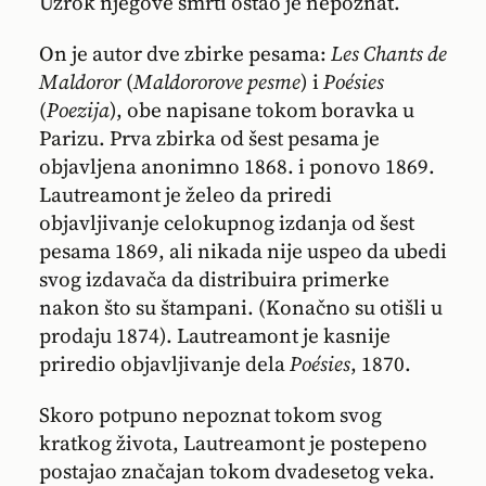
Uzrok njegove smrti ostao je nepoznat.
On je autor dve zbirke pesama:
Les Chants de
Maldoror
(
Maldororove pesme
) i
Poésies
(
Poezija
), obe napisane tokom boravka u
Parizu. Prva zbirka od šest pesama je
objavljena anonimno 1868. i ponovo 1869.
Lautreamont je želeo da priredi
objavljivanje celokupnog izdanja od šest
pesama 1869, ali nikada nije uspeo da ubedi
svog izdavača da distribuira primerke
nakon što su štampani. (Konačno su otišli u
prodaju 1874). Lautreamont je kasnije
priredio objavljivanje dela
Poésies
, 1870.
Skoro potpuno nepoznat tokom svog
kratkog života, Lautreamont je postepeno
postajao značajan tokom dvadesetog veka.