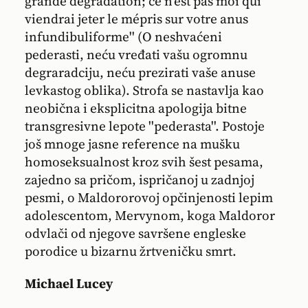
grande dégradation; ce n'est pas moi qui
viendrai jeter le mépris sur votre anus
infundibuliforme'' (O neshvaćeni
pederasti, neću vređati vašu ogromnu
degraradciju, neću prezirati vaše anuse
levkastog oblika). Strofa se nastavlja kao
neobična i eksplicitna apologija bitne
transgresivne lepote ''pederasta''. Postoje
još mnoge jasne reference na mušku
homoseksualnost kroz svih šest pesama,
zajedno sa pričom, ispričanoj u zadnjoj
pesmi, o Maldororovoj opčinjenosti lepim
adolescentom, Mervynom, koga Maldoror
odvlači od njegove savršene engleske
porodice u bizarnu žrtveničku smrt.
Michael Lucey