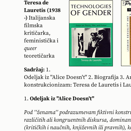
Teresa de
Lauretis
(1938
-)
Italijanska
filmska
kritičarka,
feministička i
queer
teoretičarka
Sadržaj:
1.
Odeljak iz ''Alice Doesn't'' 2. Biografija 3.
konstrukcionizam: Teresa de Lauretis i L
1.
Odeljak iz ''Alice Doesn't''
Pod ''ženama'' podrazumevam fiktivni konstrukt
različitih ali kongruentnih diskursa, domin
(kritičkih i naučnih, književnih ili pravnih), k