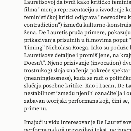
Lauretisovoj da tvrdi kako kritičko feminis
filma ''menja reprezentaciju u izvođenje koj
feminističkoj kritici odigrava ''nesvodivu k
contradiction'') između kulturno-konstruis
žena. De Lauretis pruža primere, pokazuju
prikazivanja prisutnih u filmovima poput '
Timing'' Nicholasa Roega. Iako su poduže 
Lauretisove detaljne i promišljene, na kraju 
Doesn't''. Njeno prizivanje (invocation) d
trostrukog) sloja značenja pokreće spektar
(meaninglessness), kada se radi o političk
slučaju posebne kritike. Kao i Lacan, De 
nestabilnost između njenih' označitelja i o
zabavan teorijski performans koji, čini se
primenu.
Imajući u vidu interesovanje De Lauretisov
performans koji prevazilazi tekst, ne iznen