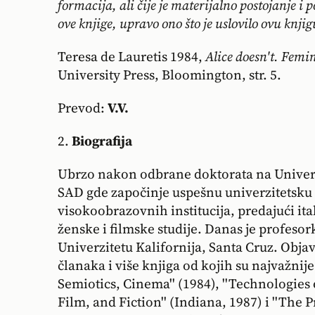
formacija, ali čije je materijalno postojanje i 
ove knjige, upravo ono što je uslovilo ovu knjig
Teresa de Lauretis 1984,
Alice doesn't. Femi
University Press, Bloomington, str. 5.
Prevod:
V.V.
2.
Biografija
Ubrzo nakon odbrane doktorata na Univerz
SAD gde započinje uspešnu univerzitetsku 
visokoobrazovnih institucija, predajući it
ženske i filmske studije. Danas je profeso
Univerzitetu Kalifornija, Santa Cruz. Objav
članaka i više knjiga od kojih su najvažnije
Semiotics, Cinema'' (1984), ''Technologies
Film, and Fiction'' (Indiana, 1987) i ''The 