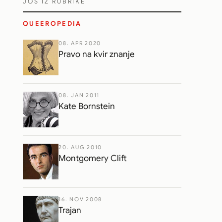
JOŠ IZ RUBRIKE
QUEEROPEDIA
08. APR 2020
Pravo na kvir znanje
08. JAN 2011
Kate Bornstein
20. AUG 2010
Montgomery Clift
16. NOV 2008
Trajan