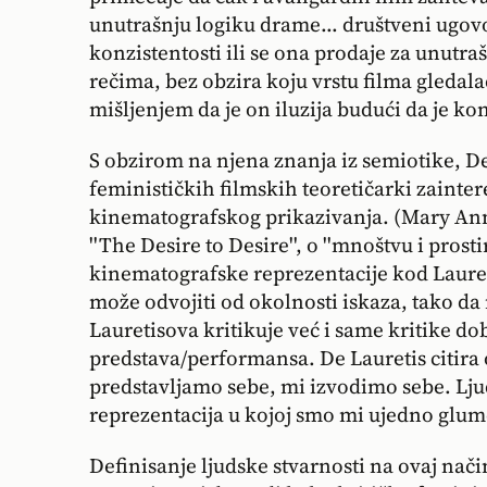
unutrašnju logiku drame... društveni ugov
konzistentosti ili se ona prodaje za unutra
rečima, bez obzira koju vrstu filma gledala
mišljenjem da je on iluzija budući da je ko
S obzirom na njena znanja iz semiotike, D
feminističkih filmskih teoretičarki zainte
kinematografskog prikazivanja. (Mary Ann
''The Desire to Desire'', o ''mnoštvu i prosti
kinematografske reprezentacije kod Lauret
može odvojiti od okolnosti iskaza, tako da
Lauretisova kritikuje već i same kritike do
predstava/performansa. De Lauretis citira 
predstavljamo sebe, mi izvodimo sebe. Lju
reprezentacija u kojoj smo mi ujedno glumci
Definisanje ljudske stvarnosti na ovaj nač