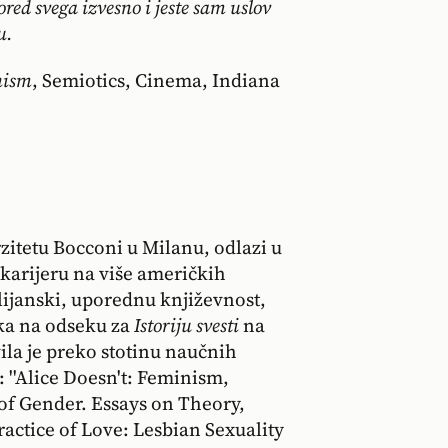
pored svega izvesno i jeste sam uslov
u.
nism
, Semiotics, Cinema, Indiana
itetu Bocconi u Milanu, odlazi u
karijeru na više američkih
alijanski, uporednu književnost,
rka na odseku za
Istoriju svesti
na
ila je preko stotinu naučnih
: ''Alice Doesn't: Feminism,
 of Gender. Essays on Theory,
Practice of Love: Lesbian Sexuality