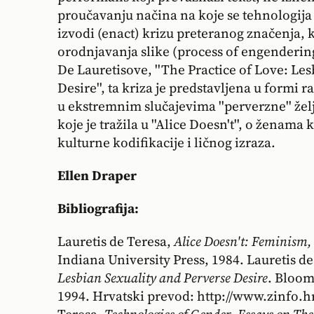
proučavanju načina na koje se tehnologija
izvodi (enact) krizu preteranog značenja, 
orodnjavanja slike (process of engendering
De Lauretisove, ''The Practice of Love: Le
Desire'', ta kriza je predstavljena u formi 
u ekstremnim slučajevima ''perverzne'' žel
koje je tražila u ''Alice Doesn't'', o ženama
kulturne kodifikacije i ličnog izraza.
Ellen Draper
Bibliografija:
Lauretis de Teresa,
Alice Doesn't: Feminism
Indiana University Press, 1984. Lauretis d
Lesbian Sexuality and Perverse Desire
. Bloom
1994. Hrvatski prevod: http://www.zinfo.h