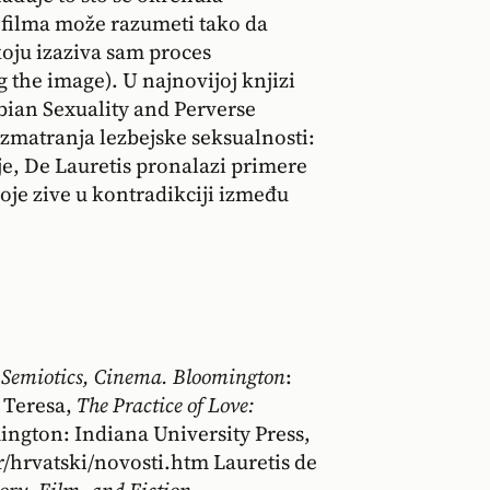
 filma može razumeti tako da
koju izaziva sam proces
 the image). U najnovijoj knjizi
sbian Sexuality and Perverse
razmatranja lezbejske seksualnosti:
je, De Lauretis pronalazi primere
 koje zive u kontradikciji između
, Semiotics, Cinema. Bloomington
:
e Teresa,
The Practice of Love:
ington: Indiana University Press,
r/hrvatski/novosti.htm Lauretis de