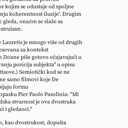
or kojim se odustaje od spoljne
šnju koherentnost iluzije'. Drugim
c gleda, ona/on se slaže sa
nstruisan.
e Lauretis je mnogo više od drugih
resovana za kontekst
 Doane piše gotovo očajavajući u
ranju pozicija subjekta'' u opisu
isove.) Semiotički kod se ne
 ne samo filmovi koje De
bijaju formu
opasku Pier Paolo Pasolinia: ''Mi
dska stvarnost je ova dvostruka
 i gledaoci.''
in, kao dvostrukost, dopušta