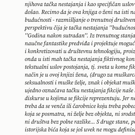
njihova tačka nestajanja i kao specifičan uslo
došao. Recimo da je ova knjiga o ženi na isti n
budućnosti - razmišljanje o trenutnoj društve
perspektivu čija je tačka nestajanja ''budućnost''
''Godina nakon sutradan''. Iz trenutnog stanja 
naučne fantastike predviđa i projektuje mogućno
i konkretizovati u društevnu tehnologiju, proi
onda u isti mah tačka nestajanja fiktivnog kons
tekstualni uslov postojanja, tj. sveta u kome fik
način je u ovoj knjizi žena, (drugo za muškarc
seksualnosti i muške želje, znak i objekat muš
ujedno označava tačku nestajanja fikcije naše k
diskurse u kojima se fikcije reprezentuju. Jer n
treba da se venča ili čarobnice koju treba pobed
koja se posmatra, ni želje bez objekta, ni srods
ni društva bez polne razlike... S druge stane
istorijska bića koja se još uvek ne mogu defini