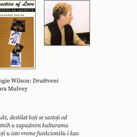
 Angie Wilson: Društveni
aura Mulvey
, destilat koji se sastoji od
antnih u zapadnim kulturama
oji u isto vreme funkcionišu i kao