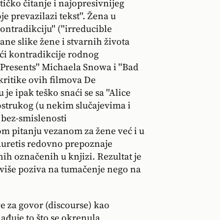
tičko čitanje i najopresivnijeg
e prevazilazi tekst''. Žena u
ontradikciju'' (''irreducible
ane slike žene i stvarnih života
ći kontradikcije rodnog
'Presents'' Michaela Snowa i ''Bad
kritike ovih filmova De
je ipak teško snaći se sa ''Alice
vostrukog (u nekim slučajevima i
 bez-smislenosti
om pitanju vezanom za žene već i u
Lauretis redovno prepoznaje
nih označenih u knjizi. Rezultat je
, više poziva na tumačenje nego na
e za govor (discourse) kao
ađuje to što se okrenula