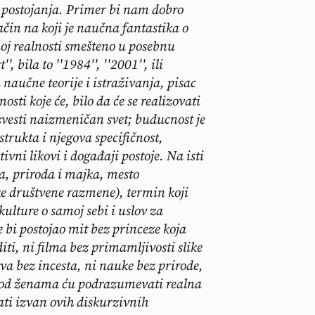
v postojanja. Primer bi nam dobro
ačin na koji je naučna fantastika o
noj realnosti smešteno u posebnu
, bila to ''1984'', ''2001'', ili
naučne teorije i istraživanja, pisac
sti koje će, bilo da će se realizovati
zvesti naizmeničan svet; buducnost je
trukta i njegova specifičnost,
tivni likovi i događaji postoje. Na isti
a, priroda i majka, mesto
ke društvene razmene), termin koji
ulture o samoj sebi i uslov za
e bi postojao mit bez princeze koja
iti, ni filma bez primamljivosti slike
tva bez incesta, ni nauke bez prirode,
, pod ženama ću podrazumevati realna
sati izvan ovih diskurzivnih