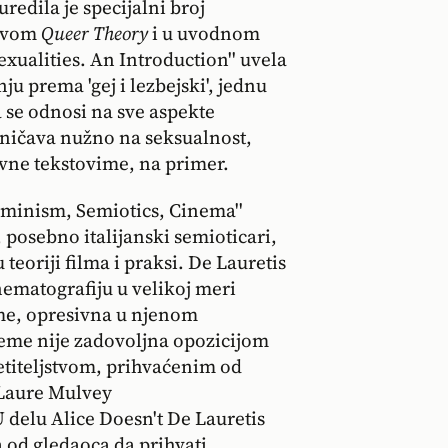
redila je specijalni broj
ivom
Queer Theory
i u uvodnom
xualities. An Introduction'' uvela
ju prema 'gej i lezbejski', jednu
 se odnosi na sve aspekte
aničava nužno na seksualnost,
vne tekstovime, na primer.
Feminism, Semiotics, Cinema''
, posebno italijanski semioticari,
teoriji filma i praksi. De Lauretis
nematografiju u velikoj meri
ome, opresivna u njenom
reme nije zadovoljna opozicijom
etiteljstvom, prihvaćenim od
 Laure Mulvey
elu Alice Doesn't De Lauretis
 od gledaoca da prihvati