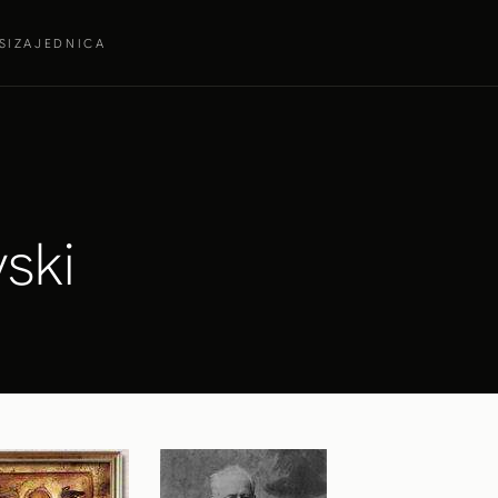
SI
ZAJEDNICA
vski