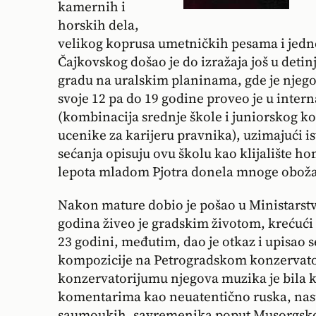
kamernih i
horskih dela,
velikog koprusa umetničkih pesama i jedne 
Čajkovskog došao je do izražaja još u deti
gradu na uralskim planinama, gde je njeg
svoje 12 pa do 19 godine proveo je u inter
(kombinacija srednje škole i juniorskog ko
ucenike za karijeru pravnika), uzimajući 
sećanja opisuju ovu školu kao klijalište 
lepota mladom Pjotra donela mnoge oboža
Nakon mature dobio je pošao u Ministarstv
godina živeo je gradskim životom, krećući
23 godini, međutim, dao je otkaz i upisao s
kompozicije na Petrogradskom konzervat
konzervatorijumu njegova muzika je bila 
komentarima kao neuatentično ruska, nas
saumoukih, savremenika poput Musorgsko