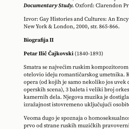
Documentary Study.
Oxford: Clarendon Pre
Izvor: Gay Histories and Cultures: An Ency
New York & London, 2000, str. 865-866.
Biografija II
Petar Ilič Čajkovski
(1840-1893)
Smatra se najvećim ruskim kompozitorom 1
otelovio ideju romantičarskog umetnika. 
opera (od kojih je samo nekoliko jos uvek 
operskih scena), 3 baleta i veliki broj orke
kamernih dela. Njegova muzika je dostigl
izražajnost istovremeno uključujući osobit
Veoma dugo je spoznaja o homoseksualnost
prvo od strane ruskih muzičkih pravovernik