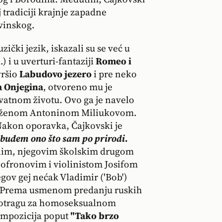
 tradiciji krajnje zapadne
avinskog.
ički jezik, iskazali su se već u
 i u uverturi-fantaziji
Romeo i
vršio
Labudovo jezero
i pre neko
a Onjegina
, otvoreno mu je
vatnom životu. Ovo ga je navelo
teženom Antoninom Miliukovom.
akon oporavka, Čajkovski je
e budem ono što sam po prirodi
.
alim, njegovim školskim drugom
fronovim i violinistom Josifom
gov gej nećak Vladimir ('Bob')
 Prema usmenom predanju ruskih
potragu za homoseksualnom
ompozicija poput
"Tako brzo