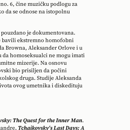
 no. 6, čine muzičku podlogu za
ko da se odnose na istopolnu
 pouzdano je dokumentovana.
e bavili ekstremno homofobni
a Browna, Aleksander Orlove i u
u da homoseksualci ne mogu imati
neumitne mizerije. Na osnovu
vski bio prisiljen da počini
kolskog druga. Studije Aleksanda
ivota ovog umetnika i diskedituju
sky: The Quest for the Inner Man
.
xandre,
Tchaikovsky's Last Days: A