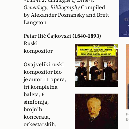
Genealogy, Bibliography
Compiled
by Alexander Poznansky and Brett
Langston
Petar Ilič Čajkovski
(1840-1893)
Ruski
kompozitor
Ovaj veliki ruski
kompozitor bio
je autor 11 opera,
tri kompletna
baleta, 6
simfonija,
brojnih
P
koncerata,
D
orkestarskih,