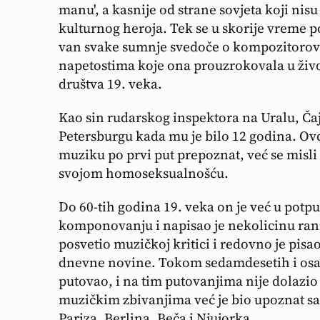
manu', a kasnije od strane sovjeta koji ni
kulturnog heroja. Tek se u skorije vreme po
van svake sumnje svedoče o kompozitorov
napetostima koje ona prouzrokovala u živ
društva 19. veka.
Kao sin rudarskog inspektora na Uralu, Čajk
Petersburgu kada mu je bilo 12 godina. Ovd
muziku po prvi put prepoznat, već se misli 
svojom homoseksualnošću.
Do 60-tih godina 19. veka on je već u potp
komponovanju i napisao je nekolicinu rani
posvetio muzičkoj kritici i redovno je pisao
dnevne novine. Tokom sedamdesetih i osam
putovao, i na tim putovanjima nije dolazio
muzičkim zbivanjima već je bio upoznat s
Pariza, Berlina, Beča i Njujorka.