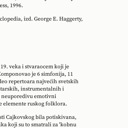
ss, 1996.
clopedia, izd. George E. Haggerty,
9. veka i stvaraocem koji je
Komponovao je 6 simfonija, 11
deo repertoara najvećih svetskih
starskih, instrumentalnih i
a neuporedivu emotivni
e elemente ruskog folklora.
i Cajkovskog bila potiskivana,
a koji su to smatrali za 'kobnu