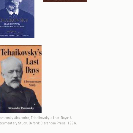
oznansky Alexandre, Tchaikovsky's Last Days: A
ocumentary Study. Oxford: Clarendon Press, 1996.