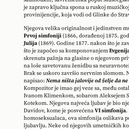
je zapravo ključna spona u ruskoj muzičkoj
provinijencije, koja vodi od Glinke do Str
Njegova velika originalnost i jedinstven muz
Prvoj simfoniji
(1866, dorađenoj 1875. god.)
Julija
(1869). Godine 1877. nakon što je za
što je započeo sa komponovanjem
Evgenij
skrenuta pažnja na glasine o njegovom pri
na loše savetovanu ženidbu sa neuravno
Brak se uskoro završio nervnim slomom. N
napisao:
Nema ništa jalovije od želje da n
Kompozitor je imao gej veze sa, među ost
Ivanom Klimenkom, sobarom Aleksejem So
Kotekom. Njegova najveća ljubav je bio nje
Davidov, kome je posvećena
VI simfonija
.
homoseksualaca, ova simfonija oslikava 
ljubavlju. Neke od njegovih umetničkih k