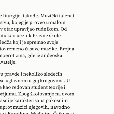
liturgije, takođe. Muzički talenat
njstvu, kojeg je proveo u malom
ov otac upravljao rudnikom. Od
natu kao učenik Pravne škole
ledža koji je spremao svoje
istovremeno časove muzike. Brojna
homoerotizma, gde je anđeoska
vatelje.
u pravde i nekoliko sledećih
 se uglavnom u gej krugovima. U
e kao redovan student teorije i
orijumu. Zbog školovanje na ovom
kasnije karakterisana pakosnim
uprot muzici njegovih, navodno
g i Borodina. Međutim, Čajkovski