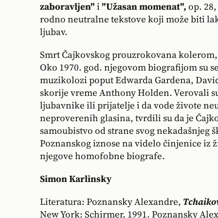
zaboravljen"
i
"Užasan momenat",
op. 28,
rodno neutralne tekstove koji može biti la
ljubav.
Smrt Čajkovskog prouzrokovana kolerom,
Oko 1970. god. njegovom biografijom su s
muzikolozi poput Edwarda Gardena, David
skorije vreme Anthony Holden. Verovali s
ljubavnike ili prijatelje i da vode živote 
neproverenih glasina, tvrdili su da je Čajko
samoubistvo od strane svog nekadašnjeg š
Poznanskog iznose na videlo činjenice iz ž
njegove homofobne biografe.
Simon Karlinsky
Literatura: Poznansky Alexandre,
Tchaikov
New York: Schirmer, 1991. Poznansky Ale