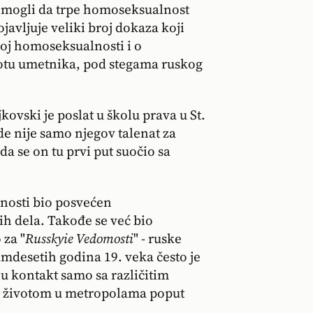
su mogli da trpe homoseksualnost
javljuje veliki broj dokaza koji
oj homoseksualnosti i o
otu umetnika, pod stegama ruskog
ovski je poslat u školu prava u St.
e nije samo njegov talenat za
da se on tu prvi put suočio sa
unosti bio posvećen
h dela. Takođe se već bio
 za "
Russkyie Vedomosti
" - ruske
desetih godina 19. veka često je
 u kontakt samo sa različitim
a životom u metropolama poput