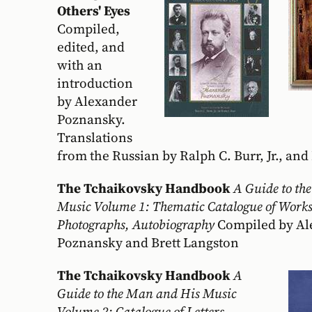
Others' Eyes
Compiled,
edited, and
with an
introduction
by Alexander
Poznansky.
Translations
from the Russian by Ralph C. Burr, Jr., and
The Tchaikovsky Handbook
A Guide to th
Music Volume 1: Thematic Catalogue of Works
Photographs, Autobiography
Compiled by Al
Poznansky and Brett Langston
The Tchaikovsky Handbook
A
Guide to the Man and His Music
Volume 2: Catalogue of Letters,