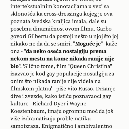
intertekstualnim konotacijama u vezi sa
sklonošću ka cross-dressingu kojeg je ova
poznata švedska kraljica imala, dale su
posebnu dinamičnost ovom filmu. Garbo
govori Gilbertu da postoji nešto u njoj što joj
nikako ne da da se smiri. "
Moguće je
"- kaže
ona - "
da neko oseća nostalgiju prema
nekom mestu na kome nikada ranije nije
bio
". 'Slično tome, film "Queen Christina"
izazvao je kod gay populacije nostalgiju za
onim što nikada ranije nije videla na
filmskom platnu' - piše Vito Russo. Držanje
dive i zvezde, kako ističu poznavaoci gay
kulture - Richard Dyer i Wayne
Koestenbaum, imaju ogromnu moć da još
više izdramatizuju problematiku
samoizraza. Enigmatično i ambivalentno