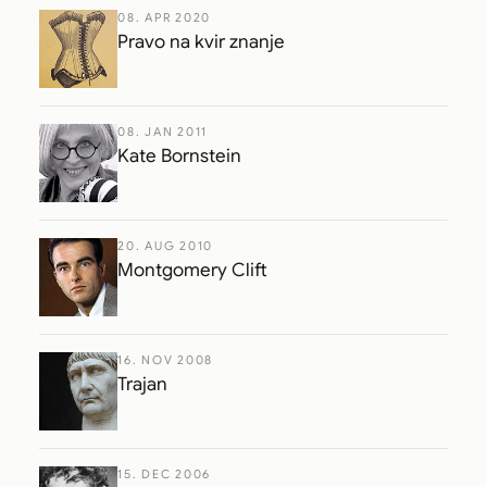
08. APR 2020
Pravo na kvir znanje
08. JAN 2011
Kate Bornstein
20. AUG 2010
Montgomery Clift
16. NOV 2008
Trajan
15. DEC 2006