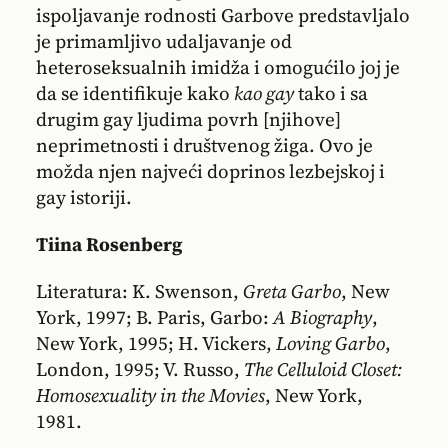
ispoljavanje rodnosti Garbove predstavljalo
je primamljivo udaljavanje od
heteroseksualnih imidža i omogućilo joj je
da se identifikuje kako
kao gay
tako i sa
drugim gay ljudima povrh [njihove]
neprimetnosti i društvenog žiga. Ovo je
možda njen najveći doprinos lezbejskoj i
gay istoriji.
Tiina Rosenberg
Literatura: K. Swenson,
Greta Garbo
, New
York, 1997; B. Paris, Garbo:
A Biography
,
New York, 1995; H. Vickers,
Loving Garbo
,
London, 1995; V. Russo,
The Celluloid Closet:
Homosexuality in the Movies
, New York,
1981.