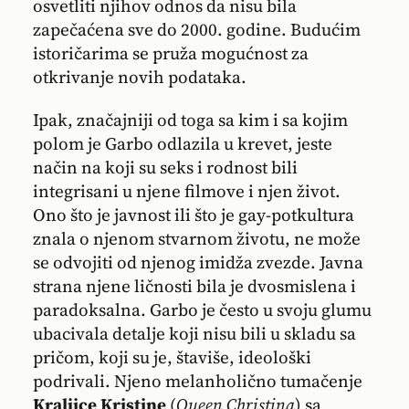
osvetliti njihov odnos da nisu bila
zapečaćena sve do 2000. godine. Budućim
istoričarima se pruža mogućnost za
otkrivanje novih podataka.
Ipak, značajniji od toga sa kim i sa kojim
polom je Garbo odlazila u krevet, jeste
način na koji su seks i rodnost bili
integrisani u njene filmove i njen život.
Ono što je javnost ili što je gay-potkultura
znala o njenom stvarnom životu, ne može
se odvojiti od njenog imidža zvezde. Javna
strana njene ličnosti bila je dvosmislena i
paradoksalna. Garbo je često u svoju glumu
ubacivala detalje koji nisu bili u skladu sa
pričom, koji su je, štaviše, ideološki
podrivali. Njeno melanholično tumačenje
Kraljice Kristine
(
Queen Christina
) sa