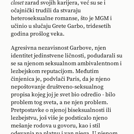
closet
zarad svojih karijera, već su se i
očajnički trudili da stvaraju
heteroseksualne romanse, što je MGM i
učinio u slučaju Grete Garbo, tridesetih
godina prošlog veka.
Agresivna nezavisnost Garbove, njen
identitet jedinstvene ličnosti, podudarali su
se sa njenom seksualnom ambivalentnom i
lezbejskom reputacijom. Međutim
činjenica je, podvlači Paris, da je njeno
nepoštovanje društveno-seksualnog
propisa kojeg joj je svet bio odredio - bilo
problem tog sveta, a ne njen problem.
Pretpostavke o njenoj biseksualnosti ili
lezbejstvu, još više je podsticalo njeno
mešanje rodova u govoru, kao i stil
odevanja na platnu i van njega. U njenom