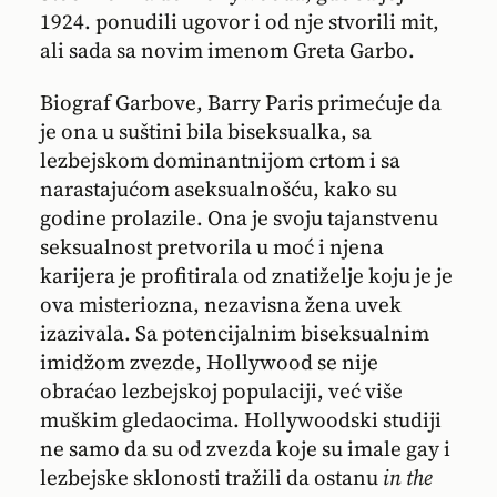
1924. ponudili ugovor i od nje stvorili mit,
ali sada sa novim imenom Greta Garbo.
Biograf Garbove, Barry Paris primećuje da
je ona u suštini bila biseksualka, sa
lezbejskom dominantnijom crtom i sa
narastajućom aseksualnošću, kako su
godine prolazile. Ona je svoju tajanstvenu
seksualnost pretvorila u moć i njena
karijera je profitirala od znatiželje koju je je
ova misteriozna, nezavisna žena uvek
izazivala. Sa potencijalnim biseksualnim
imidžom zvezde, Hollywood se nije
obraćao lezbejskoj populaciji, već više
muškim gledaocima. Hollywoodski studiji
ne samo da su od zvezda koje su imale gay i
lezbejske sklonosti tražili da ostanu
in the