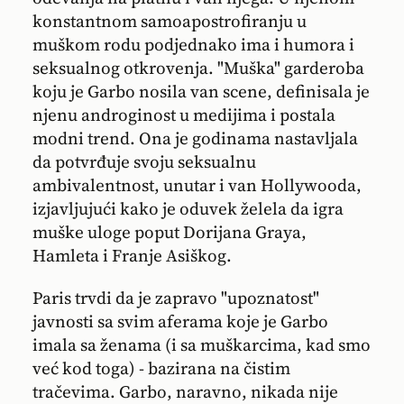
konstantnom samoapostrofiranju u
muškom rodu podjednako ima i humora i
seksualnog otkrovenja. "Muška" garderoba
koju je Garbo nosila van scene, definisala je
njenu androginost u medijima i postala
modni trend. Ona je godinama nastavljala
da potvrđuje svoju seksualnu
ambivalentnost, unutar i van Hollywooda,
izjavljujući kako je oduvek želela da igra
muške uloge poput Dorijana Graya,
Hamleta i Franje Asiškog.
Paris trvdi da je zapravo "upoznatost"
javnosti sa svim aferama koje je Garbo
imala sa ženama (i sa muškarcima, kad smo
već kod toga) - bazirana na čistim
tračevima. Garbo, naravno, nikada nije