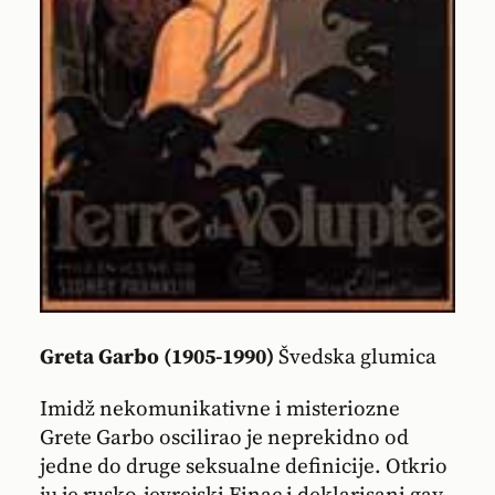
Greta Garbo (1905-1990)
Švedska glumica
Imidž nekomunikativne i misteriozne
Grete Garbo oscilirao je neprekidno od
jedne do druge seksualne definicije. Otkrio
ju je rusko-jevrejski Finac i deklarisani gay