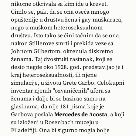
nikome otkrivala sa kim ide u krevet.
Činilo se, pak, da se ona oseća mnogo
opuštenije u društvu žena i gay-muškaraca,
nego u muškom heteroseksualnom
društvu. Isto tako se čini tačnim da se ona,
nakon Stillerove smrti i prekida veze sa
Johnom Gilbertom, okrenula diskretno
ženama. Taj dvostruki rastanak, koji se
desio negde oko 1928. god. predstavljao je i
kraj heteroseksualnosti, ili njene
simulacije, u životu Grete Garbo. Celokupni
inventar njenih "ozvaničenih" afera sa
ženama i dalje bi se bazirao samo na
glasinama, da nije 181 pisma koje je
Garbova poslala
Mercedes de Acosta
, a koji
su izloženi u Rosenbach muzeju u
Filadelfiji. Ona bi sigurno mogla bolje