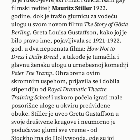
filmski reditelj
Mauritz Stiller
1922.
godine, dok je tražio glumicu za vodeću
ulogu u svom novom filmu
The Story of Gösta
Berling
. Greta Louisa Gustaffson, kako joj je
bilo pravo ime, pojavljivala se 1921-1922.
god. u dva nepoznata filma:
How Not to
Dress
i
Daily Bread
, a takođe je tumačila i
glavnu žensku ulogu u urnebesnoj komediji
Peter The Tramp
. Ohrabrena ovim
skromnim uspehom, prijavila se i dobila
stipendiju od
Royal Dramatic Theatre
Training School
i uskoro počela igrati male
pozorišne uloge u okviru predviđene
obuke. Stiller je uveo Gretu Gustaffson u
svoje društvene krugove i neumorno je
podučavao glumi sve vreme - od
Stockholma do Hollywooda, gde su joj