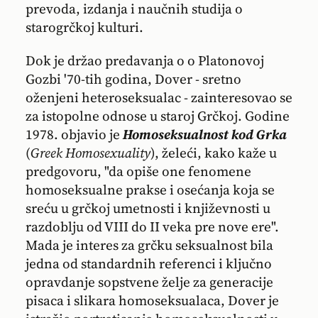
prevoda, izdanja i naučnih studija o
starogrčkoj kulturi.
Dok je držao predavanja o o Platonovoj
Gozbi '70-tih godina, Dover - sretno
oženjeni heteroseksualac - zainteresovao se
za istopolne odnose u staroj Grčkoj. Godine
1978. objavio je
Homoseksualnost kod Grka
(
Greek Homosexuality
), želeći, kako kaže u
predgovoru, "da opiše one fenomene
homoseksualne prakse i osećanja koja se
sreću u grčkoj umetnosti i književnosti u
razdoblju od VIII do II veka pre nove ere".
Mada je interes za grčku seksualnost bila
jedna od standardnih referenci i ključno
opravdanje sopstvene želje za generacije
pisaca i slikara homoseksualaca, Dover je