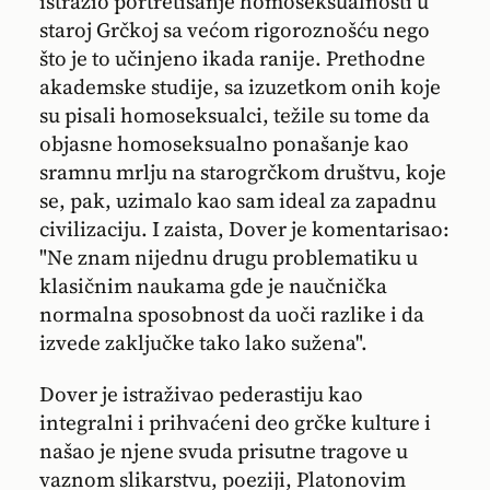
istražio portretisanje homoseksualnosti u
staroj Grčkoj sa većom rigoroznošću nego
što je to učinjeno ikada ranije. Prethodne
akademske studije, sa izuzetkom onih koje
su pisali homoseksualci, težile su tome da
objasne homoseksualno ponašanje kao
sramnu mrlju na starogrčkom društvu, koje
se, pak, uzimalo kao sam ideal za zapadnu
civilizaciju. I zaista, Dover je komentarisao:
"Ne znam nijednu drugu problematiku u
klasičnim naukama gde je naučnička
normalna sposobnost da uoči razlike i da
izvede zaključke tako lako sužena".
Dover je istraživao pederastiju kao
integralni i prihvaćeni deo grčke kulture i
našao je njene svuda prisutne tragove u
vaznom slikarstvu, poeziji, Platonovim