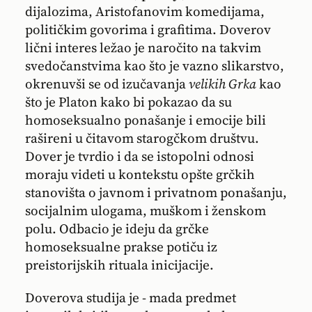
dijalozima, Aristofanovim komedijama,
političkim govorima i grafitima. Doverov
lični interes ležao je naročito na takvim
svedočanstvima kao što je vazno slikarstvo,
okrenuvši se od izučavanja
velikih Grka
kao
što je Platon kako bi pokazao da su
homoseksualno ponašanje i emocije bili
rašireni u čitavom starogčkom društvu.
Dover je tvrdio i da se istopolni odnosi
moraju videti u kontekstu opšte grčkih
stanovišta o javnom i privatnom ponašanju,
socijalnim ulogama, muškom i ženskom
polu. Odbacio je ideju da grčke
homoseksualne prakse potiču iz
preistorijskih rituala inicijacije.
Doverova studija je - mada predmet