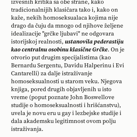
izvesnih kritika sa obe strane, kako
tradicionalnijih klasičara tako i, kako on
kaže, nekih homoseksualaca kojima nije
drago da čuju da mnogo od njihove željene
idealizacije "grčke ljubavi" ne odgovara
istorijskoj realnosti,
ustanovila pederastiju
kao centralnu osobinu klasične Grčke
. On je
otvorio put drugim specijalistima (kao
Bernardu Sergentu, Davidu Halperinu i Evi
Cantarelli) za dalje istraživanje
homoseksualnosti u starom veku. Njegova
knjiga, pored drugih objavljenih u isto
vreme (poput poznate John Boswellove
studije o homoseksualnosti i hrišćanstvu),
uvela je novu eru u gay i lezbejske studije i
dala akademsku legitimnost ovom polju
istraživanja.