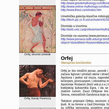
http://www.greekmythology.com/Boo
http://www.online-mythology.com/ba
http://www.theoi.com/index.htm
Umetnička galerija klasične mitologi
http://itech.pjc.cc.fl.us/cschuler/clt
Dionisije u izvorima:
http://web.uvic.ca/grs/bowman/myth/
Dionisije na vazama (www.perseus.o
http://www.perseus.tufts.edu/cgi-bin
object=Vase&field=Keyword&keycla
Orfej
, etrurski umetnik
Orfej
Starogrčko boožanstvo
Orfej je bio mistični pevac, pesnik
začara tigrove i privlači stene i dr
Apolona i jedne od muza, naposlet
lečenjem, proricanjem, i obredima ini
Apolonije Rodanin (treći vek p.n.e.) 
trakijskog ljubavnika Egra, i da s
zlatnim runom. Zvuci Orfejeve lir
Sirena, melodičnih čarobnica koje s
Orfej
, Karoly Ferenczy
Tekstovi pripisani Orfeju vecinom
ljudi, ili su himne u čast Dionisija. 
su orfička verovanja, posebno ona