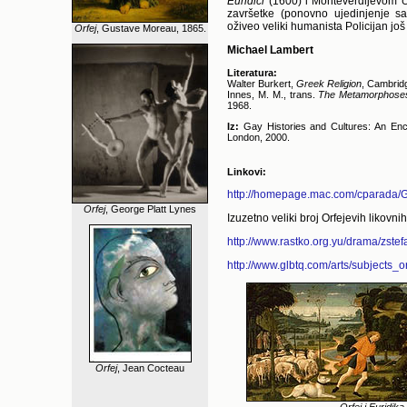
Euridici
(1600) i Monteverdijevom
O
završetke (ponovno ujedinjenje sa
oživeo veliki humanista Policijan još 
Orfej
, Gustave Moreau, 1865.
Michael Lambert
Literatura:
Walter Burkert,
Greek Religion
, Cambrid
Innes, M. M., trans.
The Metamorphoses
1968.
Iz:
Gay Histories and Cultures: An Enc
London, 2000.
Linkovi:
http://homepage.mac.com/cparada/
Orfej
, George Platt Lynes
Izuzetno veliki broj Orfejevih likovni
http://www.rastko.org.yu/drama/zstefa
http://www.glbtq.com/arts/subjects_
Orfej
, Jean Cocteau