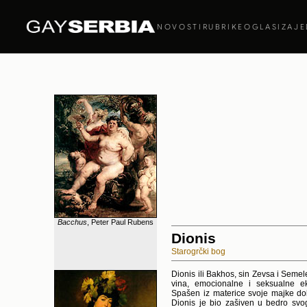
NOVOSTI
RUBRIKE
OGLASI
ZAJE
Bacchus
, Peter Paul Rubens
Dionis
Starogrčki bog
Dionis ili Bakhos, sin Zevsa i Semel
vina, emocionalne i seksualne eks
Spašen iz materice svoje majke do
Dionis je bio zašiven u bedro svo