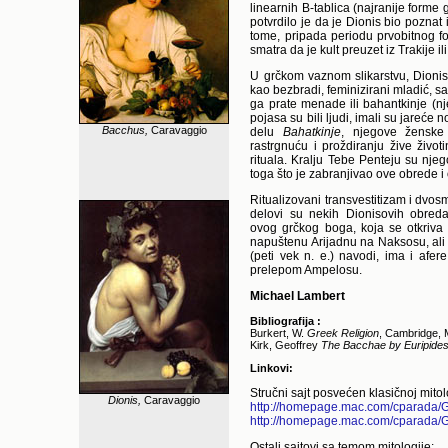
linearnih B-tablica (najranije forme
potvrdilo je da je Dionis bio poznat 
tome, pripada periodu prvobitnog for
smatra da je kult preuzet iz Trakije ili
U grčkom vaznom slikarstvu, Dionis 
kao bezbradi, feminizirani mladić, sa
ga prate menade ili bahantkinje (njeg
pojasa su bili ljudi, imali su jareće 
Bacchus,
Caravaggio
delu
Bahatkinje
, njegove žensk
rastrgnuću i proždiranju žive živo
rituala. Kralju Tebe Penteju su nje
toga što je zabranjivao ove obrede 
Ritualizovani transvestitizam i dvosmi
delovi su nekih Dionisovih obreda
ovog grčkog boga, koja se otkriva
napuštenu Arijadnu na Naksosu, al
(peti vek n. e.) navodi, ima i afer
prelepom Ampelosu.
Michael Lambert
Bibliografija :
Burkert, W.
Greek Religion
, Cambridge, 
Kirk, Geoffrey
The Bacchae by Euripide
Linkovi:
Stručni sajt posvećen klasičnoj mitolo
Dionis,
Caravaggio
http://homepage.mac.com/cparada/
http://homepage.mac.com/cparada/
Ostali sajtovi sa temom mitologije: