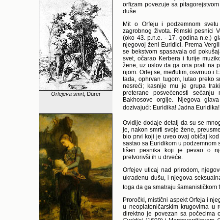
orfizam povezuje sa pitagorejstvom 
duše.
Mit o Orfeju i podzemnom svetu 
zagrobnog života. Rimski pesnici Ve
(oko 43. p.n.e. - 17. godina n.e.) g
njegovoj ženi Euridici. Prema Vergil
se bekstvom spasavala od pokušaja
svet, očarao Kerbera i furije muzik
žene, uz uslov da ga ona prati na p
njom. Orfej se, međutim, osvrnuo i E
tada, ophrvan tugom, lutao preko s
nesreći; kasnije mu je grupa trak
preterane posvećenosti sećanju
Orfejeva smrt
, Dürer
Bakhosove orgije. Njegova glava 
dozivajući: Euridika! Jadna Euridika!
Ovidije dodaje detalj da su se mnog
je, nakon smrti svoje žene, preusm
bio prvi koji je uveo ovaj običaj ko
sastao sa Euridikom u podzemnom sv
lišen pesnika koji je pevao o nj
pretvorivši ih u drveće.
Orfejev uticaj nad prirodom, njego
ukradenu dušu, i njegova seksual
toga da ga smatraju šamanističkom 
Proročki, mistični aspekt Orfeja i nj
u neoplatoničarskim krugovima u re
direktno je povezan sa počecima o