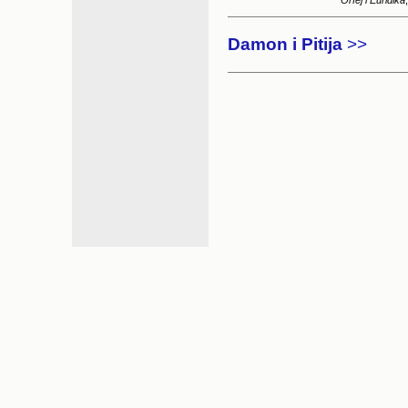
Orfej i Euridika
Damon i Pitija
>>