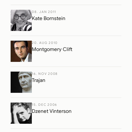
08. JAN 2011
Kate Bornstein
20. AUG 2010
Montgomery Clift
16. NOV 2008
Trajan
15. DEC 2006
Dzenet Vinterson