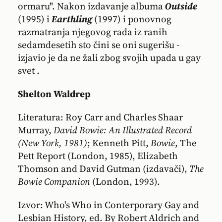
ormaru". Nakon izdavanje albuma
Outside
(1995) i
Earthling
(1997) i ponovnog
razmatranja njegovog rada iz ranih
sedamdesetih sto čini se oni sugerišu -
izjavio je da ne žali zbog svojih upada u gay
svet .
Shelton Waldrep
Literatura: Roy Carr and Charles Shaar
Murray,
David Bowie: An Illustrated Record
(New York, 1981)
; Kenneth Pitt,
Bowie
, The
Pett Report (London, 1985), Elizabeth
Thomson and David Gutman (izdavači),
The
Bowie Companion
(London, 1993).
Izvor: Who's Who in Conterporary Gay and
Lesbian History, ed. By Robert Aldrich and