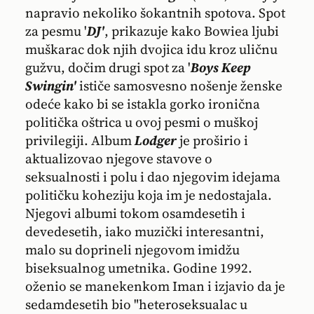
napravio nekoliko šokantnih spotova. Spot
za pesmu '
DJ'
, prikazuje kako Bowiea ljubi
muškarac dok njih dvojica idu kroz uličnu
gužvu, dočim drugi spot za '
Boys Keep
Swingin'
ističe samosvesno nošenje ženske
odeće kako bi se istakla gorko ironična
politička oštrica u ovoj pesmi o muškoj
privilegiji. Album
Lodger
je proširio i
aktualizovao njegove stavove o
seksualnosti i polu i dao njegovim idejama
političku koheziju koja im je nedostajala.
Njegovi albumi tokom osamdesetih i
devedesetih, iako muzički interesantni,
malo su doprineli njegovom imidžu
biseksualnog umetnika. Godine 1992.
oženio se manekenkom Iman i izjavio da je
sedamdesetih bio "heteroseksualac u