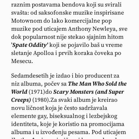
raznim postavama bendova koji su svirali
svašta: od saksofonske muzike inspirisane
Motownom do lako komercijalne pop
muzike pod uticajem Anthony Newleya, sve
dok popularnost nije stekao sjajnim hitom
'
Spate Oddity'
koji se pojavilo baš u vreme
sletanje Apolloa i prvih koraka čoveka po
Mesecu.
Sedamdesetih je izdao i bio producent za
niz albuma, počev sa
The Man Who Sold the
World
(1971)do
Scary Monsters (and Super
Creeps)
(1980).
Za svaki album je kreirao
novu ličnost koja je često sadržavala
elemente gay, biseksualnog i lezbejskog
identiteta, koje je koristio na promocijama
albuma i u izvođenju pesama. Pod uticajem