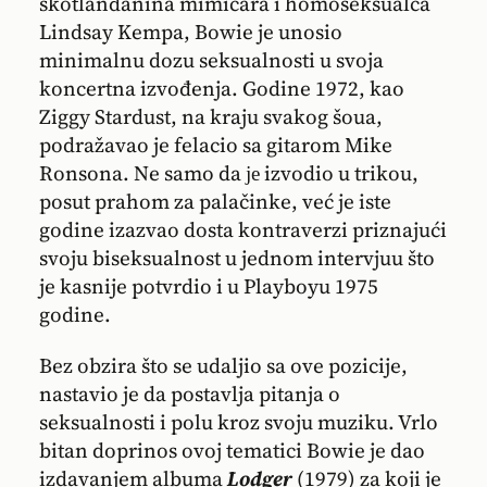
škotlanđanina mimičara i homoseksualca
Lindsay Kempa, Bowie je unosio
minimalnu dozu seksualnosti u svoja
koncertna izvođenja. Godine 1972, kao
Ziggy Stardust, na kraju svakog šoua,
podražavao je felacio sa gitarom Mike
Ronsona. Ne samo da је izvodio u trikou,
posut prahom za palačinke, već je iste
godine izazvao dosta kontraverzi priznajući
svoju biseksualnost u jednom intervjuu što
je kasnije potvrdio i u Playboyu 1975
godine.
Bez obzira što se udaljio sa ove pozicije,
nastavio je da postavlja pitanja o
seksualnosti i polu kroz svoju muziku. Vrlo
bitan doprinos ovoj tematici Bowie je dao
izdavanjem albuma
Lodger
(1979) za koji je