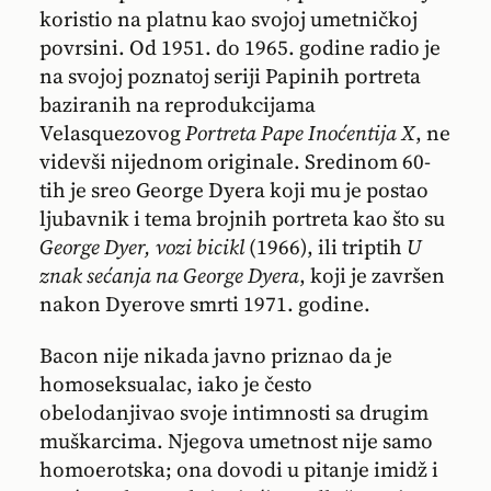
koristio na platnu kao svojoj umetničkoj
povrsini. Od 1951. do 1965. godine radio je
na svojoj poznatoj seriji Papinih portreta
baziranih na reprodukcijama
Velasquezovog
Portreta Pape Inoćentija X
, ne
videvši nijednom originale. Sredinom 60-
tih je sreo George Dyera koji mu je postao
ljubavnik i tema brojnih portreta kao što su
George Dyer, vozi bicikl
(1966), ili triptih
U
znak sećanja na George Dyera
, koji je završen
nakon Dyerove smrti 1971. godine.
Bacon nije nikada javno priznao da je
homoseksualac, iako je često
obelodanjivao svoje intimnosti sa drugim
muškarcima. Njegova umetnost nije samo
homoerotska; ona dovodi u pitanje imidž i