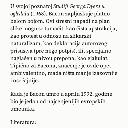
U svojoj poznatoj
Studiji Georga Dyera u
ogledalu
(1968), Bacon zapljuskuje platno
belom bojom. Ovi stresni napadi na plan
slike mogu se tumačiti kao čista apstrakcija,
kao protest u odnosu na slikarski
naturalizam, kao deklaracija autorovog
prisustva (pre nego potpis), ili, specijalno
naglašen u nivou prepona, kao ejakulat.
Tipično za Bacona, značenje je ovde opet
ambivalentno, mada ništa manje izazovnije
i osećajnije.
Kada je Bacon umro u aprilu 1992. godine
bio je jedan od najcenjenijih evropskih
umetnika.
Literatura: