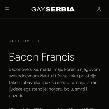
QUEEROPEDIA
Bacon Francis
Baconove slike, mada imaju koren u njegovom
svakodnevnom životu i tiču se kako prijatelja
tako i ljubavnika, ipak su eseji o tamnijoj strani
ljudske egzistencije: hororu, bolu, smrti i
požudi.