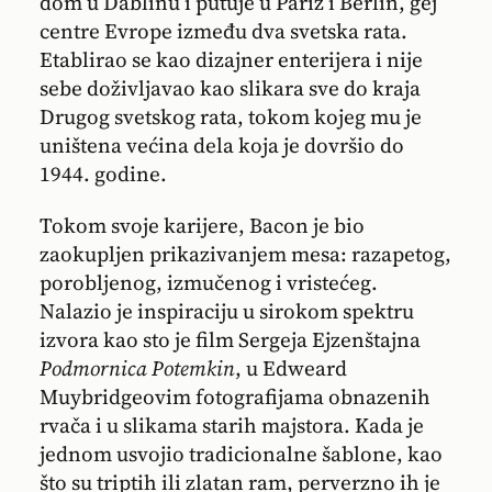
dom u Dablinu i putuje u Pariz i Berlin, gej
centre Evrope između dva svetska rata.
Etablirao se kao dizajner enterijera i nije
sebe doživljavao kao slikara sve do kraja
Drugog svetskog rata, tokom kojeg mu je
uništena većina dela koja je dovršio do
1944. godine.
Tokom svoje karijere, Bacon je bio
zaokupljen prikazivanjem mesa: razapetog,
porobljenog, izmučenog i vristećeg.
Nalazio je inspiraciju u sirokom spektru
izvora kao sto je film Sergeja Ejzenštajna
Podmornica Potemkin
, u Edweard
Muybridgeovim fotografijama obnazenih
rvača i u slikama starih majstora. Kada je
jednom usvojio tradicionalne šablone, kao
što su triptih ili zlatan ram, perverzno ih je