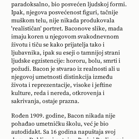
paradoksalno, bio posvećen ljudskoj formi.
Ipak, njegova posvećenost figuri, tačnije
muškom telu, nije nikada produkovala
'realističan' portret. Baconove slike, mada
imaju koren u njegovom svakodnevnom
životu i tiču se kako prijatelja tako i
ljubavnika, ipak su eseji o tamnijoj strani
ljudske egzistencije: hororu, bolu, smrti i
požudi. Bacon je stvarao iz realnosti ali u
njegovoj umetnosti distinkcija između
života i reprezentacije, visoke i jeftine
kulture, reda i nereda, otkrovenja i
sakrivanja, ostaje prazna.
Rođen 1909. godine, Bacon nikada nije
pohađao umetničku školu, već je bio
autodidakt. Sa 16 godina napuštaja svoj