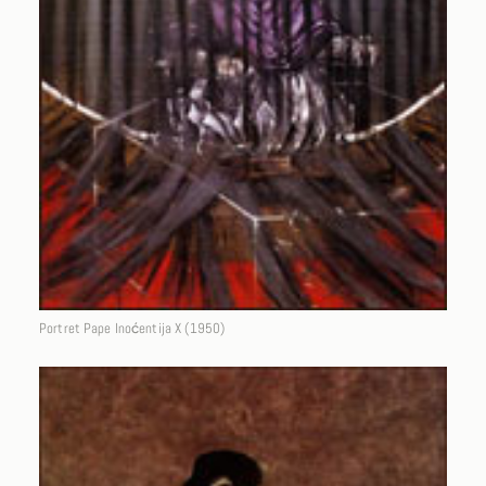
Portret Pape Inoćentija X (1950)