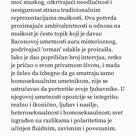
moć muskog, otkrivajući neodlučnost i
nesigurnost stranu tradicionalnim
reprezentacijama muškosti. Ova potvrda
prozimajuće ambivalentnosti u odnosu na
muškost je često topik koji je davao
Baconovoj umetnosti auru misterioznog,
podrivajući 'orman' odakle je proizašla.
Iako je dao popriličan broj intervjua, retko
je pričao o svom privatnom životu, i mada
je želeo da izbegne da ga smatraju samo
homoseksualnim umetnikom, nije se
ustručavao da portretiše svoje ljubavnike. U
njegovoj umetnosti opozicije se integrišu:
realno i ikonično, ljubav i nasilje,
heteroseksualnost i homoseksaulnost; svet
izgrađen na razlikama i polaritetima je
učinjen fluidnim, zavisnim i povezanim.