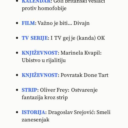
KALENDAR
: Goli britanski veslači
protiv homofobije
FILM
: Važno je biti... Divajn
TV SERIJE
: I TV gej je (kanda) OK
KNJIŽEVNOST
: Marinela Kvapil:
Ubistvo u rijalitiju
KNJIŽEVNOST
: Povratak Done Tart
STRIP
: Oliver Frey: Ostvarenje
fantazija kroz strip
ISTORIJA
: Dragoslav Srejović: Smeli
zanesenjak