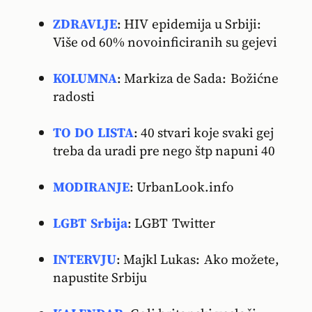
ZDRAVLJE
: HIV epidemija u Srbiji:
Više od 60% novoinficiranih su gejevi
KOLUMNA
: Markiza de Sada: Božićne
radosti
TO DO LISTA
: 40 stvari koje svaki gej
treba da uradi pre nego štp napuni 40
MODIRANJE
: UrbanLook.info
LGBT Srbija
: LGBT Twitter
INTERVJU
: Majkl Lukas: Ako možete,
napustite Srbiju