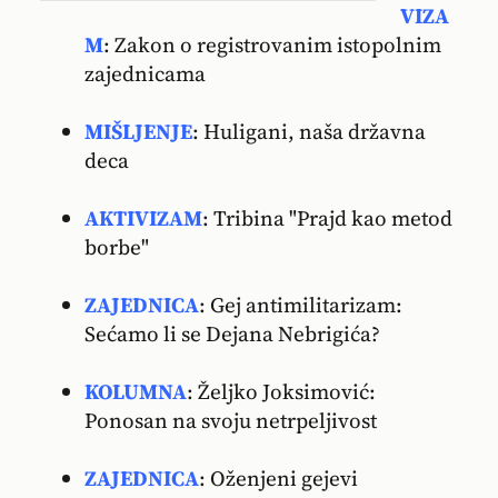
VIZA
M
: Zakon o registrovanim istopolnim
zajednicama
MIŠLJENJE
: Huligani, naša državna
deca
AKTIVIZAM
: Tribina "Prajd kao metod
borbe"
ZAJEDNICA
: Gej antimilitarizam:
Sećamo li se Dejana Nebrigića?
KOLUMNA
: Željko Joksimović:
Ponosan na svoju netrpeljivost
ZAJEDNICA
: Oženjeni gejevi