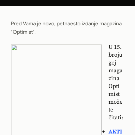
Pred Vama je novo, petnaesto izdanje magazina
"Optimist".
U 15.
broju
gej
maga
zina
Opti
mist
može
te
čitati:
AKTI