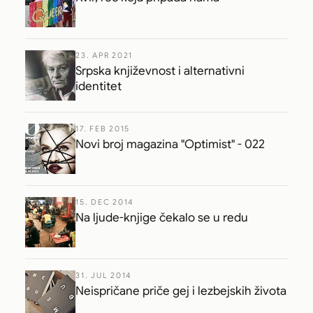
23. APR 2021
Srpska književnost i alternativni
identitet
17. FEB 2015
Novi broj magazina "Optimist" - 022
15. DEC 2014
Na ljude-knjige čekalo se u redu
31. JUL 2014
Neispričane priče gej i lezbejskih života