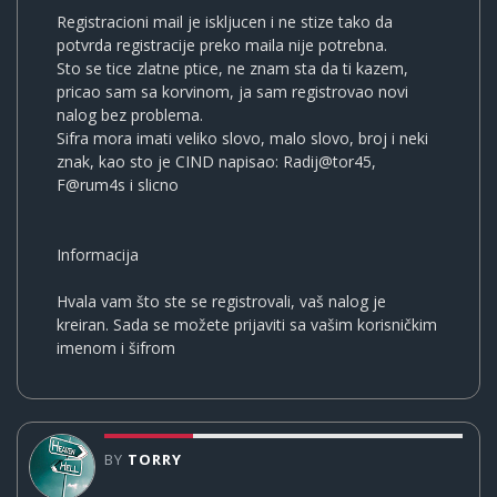
Registracioni mail je iskljucen i ne stize tako da
potvrda registracije preko maila nije potrebna.
Sto se tice zlatne ptice, ne znam sta da ti kazem,
pricao sam sa korvinom, ja sam registrovao novi
nalog bez problema.
Sifra mora imati veliko slovo, malo slovo, broj i neki
znak, kao sto je CIND napisao: Radij@tor45,
F@rum4s i slicno
Informacija
Hvala vam što ste se registrovali, vaš nalog je
kreiran. Sada se možete prijaviti sa vašim korisničkim
imenom i šifrom
BY
TORRY