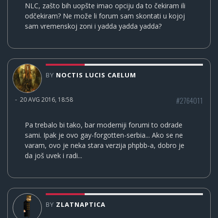
NLC, zašto bih uopšte imao opciju da to čekiram ili
odčekiram? Ne može li forum sam skontati u kojoj
sam vremenskoj zoni i yadda yadda yadda?
BY
NOCTIS LUCIS CAELUM
#2764011
-
20 AVG 2016, 18:58
Pa trebalo bi tako, bar moderniji forumi to odrade
sami. Ipak je ovo gay-forgotten-serbia... Ako se ne
varam, ovo je neka stara verzija phpbb-a, dobro je
da još uvek i radi...
BY
ZLATNAPTICA