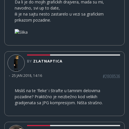
Da li je do mojih grafickih drajvera, mada su mi,
navodno, svi up to date,
ili je na sajtu nesto zastarelo u vezi sa grafickim
prikazom pozadine.
BY
ZLATNAPTICA
#2808536
-
25 JAN 2018, 14:16
Misliš na te 'fleke' i štrafte u tamnim delovima
pozadine? Praktično je neizbežno kod velikih
gradijenata sa JPG kompresijom. Ništa strašno.