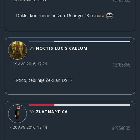
Dakle, kod mene ne žuri 16 nego 43 minuta
BY
NOCTIS LUCIS CAELUM
#2763855
-
19 AVG 2016, 17:26
Ptico, tebi nije čekiran DST?
BY
ZLATNAPTICA
#2764009
-
20 AVG 2016, 18:44