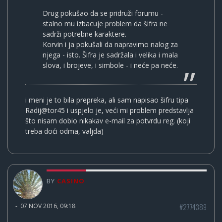
Drug pokušao da se pridruži forumu -
stalno mu izbacuje problem da šifra ne
sadrži potrebne karaktere.
Korvin i ja pokušali da napravimo nalog za
njega - isto. Šifra je sadržala i velika i mala
slova, i brojeve, i simbole - i neće pa neće.
i meni je to bila prepreka, ali sam napisao šifru tipa
Radij@tor45 i uspjelo je, veći mi problem predstavlja
što nisam dobio nikakav e-mail za potvrdu reg. (koji
treba doći odma, valjda)
BY
CASINO
#2774389
-
07 NOV 2016, 09:18