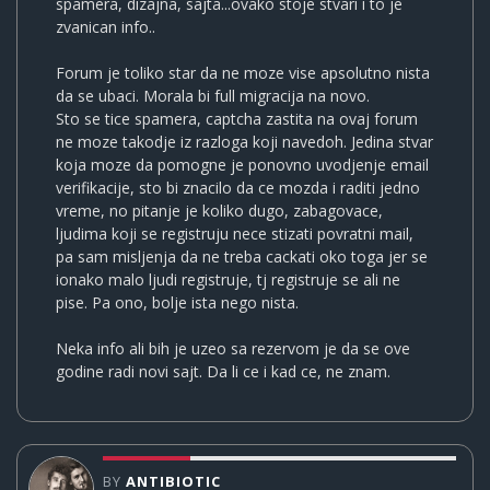
spamera, dizajna, sajta...ovako stoje stvari i to je
zvanican info..
Forum je toliko star da ne moze vise apsolutno nista
da se ubaci. Morala bi full migracija na novo.
Sto se tice spamera, captcha zastita na ovaj forum
ne moze takodje iz razloga koji navedoh. Jedina stvar
koja moze da pomogne je ponovno uvodjenje email
verifikacije, sto bi znacilo da ce mozda i raditi jedno
vreme, no pitanje je koliko dugo, zabagovace,
ljudima koji se registruju nece stizati povratni mail,
pa sam misljenja da ne treba cackati oko toga jer se
ionako malo ljudi registruje, tj registruje se ali ne
pise. Pa ono, bolje ista nego nista.
Neka info ali bih je uzeo sa rezervom je da se ove
godine radi novi sajt. Da li ce i kad ce, ne znam.
BY
ANTIBIOTIC