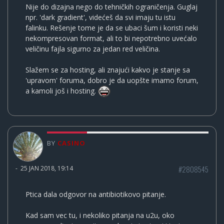
Nije do dizajna nego do tehničkih ograničenja. Guglaj
npr. 'dark gradient', videćeš da svi imaju tu istu
falinku. Rešenje tome je da se ubaci šum i koristi neki
nekompresovan format, ali to bi nepotrebno uvećalo
veličinu fajla sigurno za jedan red veličina.
Slažem se za hosting, ali znajući kakvo je stanje sa
'upravom' foruma, dobro je da uopšte imamo forum,
a kamoli još i hosting.
BY
CASINO
#2808545
-
25 JAN 2018, 19:14
Ptica dala odgovor na antibiotikovo pitanje.
Kad sam vec tu, i nekoliko pitanja na u2u, oko