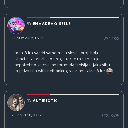
BY
ENMADEMOISELLE
#2774733
-
11 NOV 2016, 18:38
meni šifra sadrži samo mala slova i broj. bolje
izbacite ta pravila kod registracije mislim da je
nepotrebno za ovakav forum da smišljaju jako šifru.
ja jedva i na wifi i netbanking stavljam takve šifre
BY
ANTIBIOTIC
#2808525
-
25 JAN 2018, 09:12