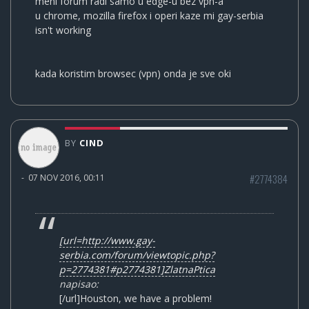
meni forum radi samo u edge-u bez vpn-a
u chrome, mozilla firefox i operi kaze mi gay-serbia
isn't working
kada koristim browsec (vpn) onda je sve oki
BY
CIND
#2774384
-
07 NOV 2016, 00:11
[url=http://www.gay-
serbia.com/forum/viewtopic.php?
p=2774381#p2774381]ZlatnaPtica
napisao:
[/url]Houston, we have a problem!