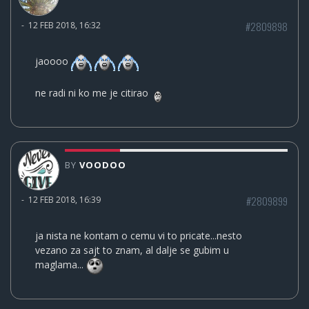
#2809898
-
12 FEB 2018, 16:32
jaoooo
ne radi ni ko me je citirao
BY
VOODOO
#2809899
-
12 FEB 2018, 16:39
ja nista ne kontam o cemu vi to pricate...nesto
vezano za sajt to znam, al dalje se gubim u
maglama...