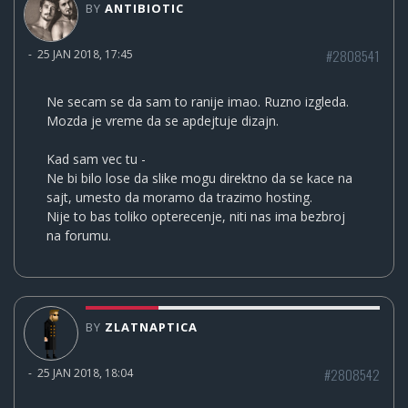
BY
ANTIBIOTIC
#2808541
-
25 JAN 2018, 17:45
Ne secam se da sam to ranije imao. Ruzno izgleda.
Mozda je vreme da se apdejtuje dizajn.
Kad sam vec tu -
Ne bi bilo lose da slike mogu direktno da se kace na
sajt, umesto da moramo da trazimo hosting.
Nije to bas toliko opterecenje, niti nas ima bezbroj
na forumu.
BY
ZLATNAPTICA
#2808542
-
25 JAN 2018, 18:04