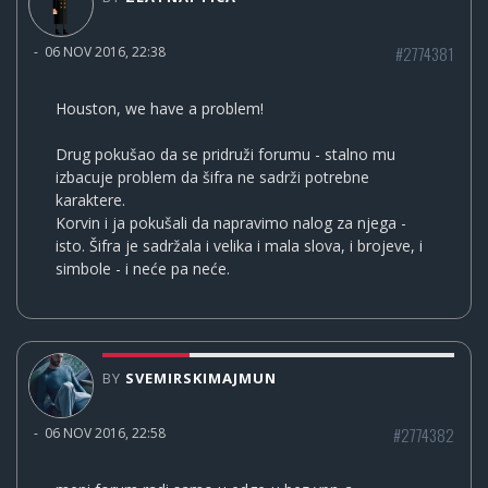
#2774381
-
06 NOV 2016, 22:38
Houston, we have a problem!
Drug pokušao da se pridruži forumu - stalno mu
izbacuje problem da šifra ne sadrži potrebne
karaktere.
Korvin i ja pokušali da napravimo nalog za njega -
isto. Šifra je sadržala i velika i mala slova, i brojeve, i
simbole - i neće pa neće.
BY
SVEMIRSKIMAJMUN
#2774382
-
06 NOV 2016, 22:58