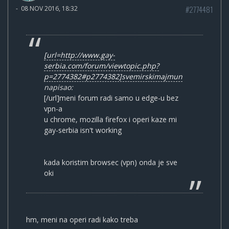
#2774481
-
08 NOV 2016, 18:32
[url=http://www.gay-
serbia.com/forum/viewtopic.php?
p=2774382#p2774382]svemirskimajmun
napisao:
[/url]meni forum radi samo u edge-u bez
vpn-a
u chrome, mozilla firefox i operi kaze mi
gay-serbia isn't working
kada koristim browsec (vpn) onda je sve
oki
hm, meni na operi radi kako treba