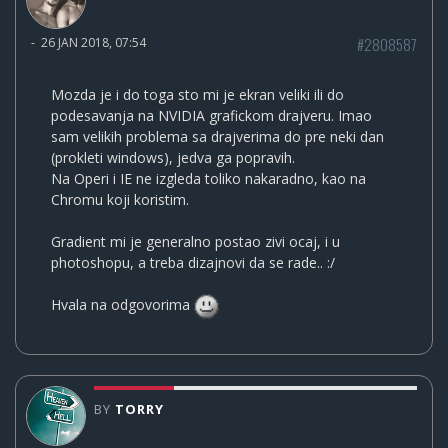
#2808587
-
26 JAN 2018, 07:54
Mozda je i do toga sto mi je ekran veliki ili do
podesavanja na NVIDIA grafickom drajveru. Imao
sam velikih problema sa drajverima do pre neki dan
(prokleti windows), jedva ga popravih.
Na Operi i IE ne izgleda toliko nakaradno, kao na
Chromu koji koristim.
Gradient mi je generalno postao zivi ocaj, i u
photoshopu, a treba dizajnovi da se rade.. :/
Hvala na odgovorima
BY
TORRY