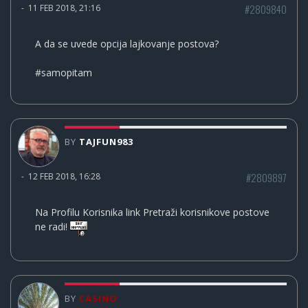
#2809840
-
11 FEB 2018, 21:16
A da se uvede opcija lajkovanje postova?
#samopitam
BY
TAJFUN983
#2809897
-
12 FEB 2018, 16:28
Na Profilu Korisnika link Pretraži korisnikove postove
ne radi!
BY
CASINO