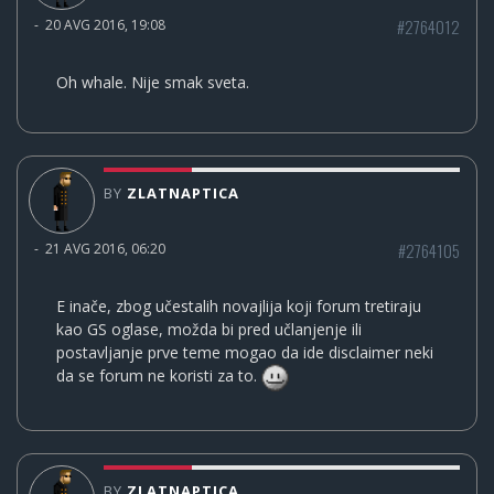
#2764012
-
20 AVG 2016, 19:08
Oh whale. Nije smak sveta.
BY
ZLATNAPTICA
#2764105
-
21 AVG 2016, 06:20
E inače, zbog učestalih novajlija koji forum tretiraju
kao GS oglase, možda bi pred učlanjenje ili
postavljanje prve teme mogao da ide disclaimer neki
da se forum ne koristi za to.
BY
ZLATNAPTICA