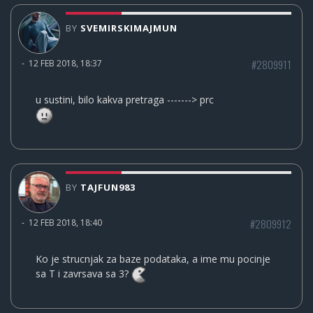
BY
SVEMIRSKIMAJMUN
#2809911
-
12 FEB 2018, 18:37
u sustini, bilo kakva pretraga -------> prc
BY
TAJFUN983
#2809912
-
12 FEB 2018, 18:40
Ko je strucnjak za baze podataka, a ime mu pocinje
sa T i zavrsava sa 3?