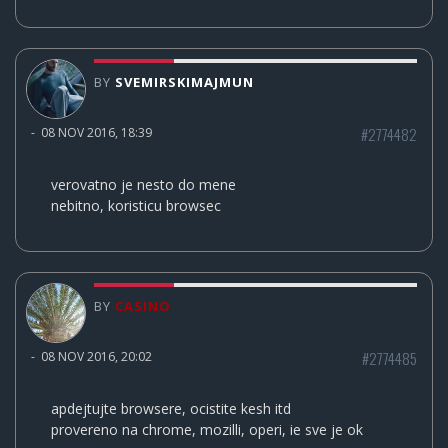
BY
SVEMIRSKIMAJMUN
#2774482
-
08 NOV 2016, 18:39
verovatno je nesto do mene
nebitno, koristicu browsec
BY
CASINO
#2774485
-
08 NOV 2016, 20:02
apdejtujte browsere, ocistite kesh itd
provereno na chrome, mozilli, operi, ie sve je ok