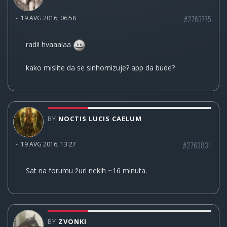
#2763775
-
19 AVG 2016, 06:58
radi! hvaaalaa
kako mislite da se sinhornizuje? app da bude?
BY
NOCTIS LUCIS CAELUM
#2763831
-
19 AVG 2016, 13:27
Sat na forumu žuri nekih ~16 minuta.
BY
ZVONKI