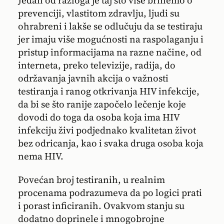
Jedan od razloga je taj što više brinemo o
prevenciji, vlastitom zdravlju, ljudi su
ohrabreni i lakše se odlučuju da se testiraju
jer imaju više mogućnosti na raspolaganju i
pristup informacijama na razne načine, od
interneta, preko televizije, radija, do
održavanja javnih akcija o važnosti
testiranja i ranog otkrivanja HIV infekcije,
da bi se što ranije započelo lečenje koje
dovodi do toga da osoba koja ima HIV
infekciju živi podjednako kvalitetan život
bez odricanja, kao i svaka druga osoba koja
nema HIV.
Povećan broj testiranih, u realnim
procenama podrazumeva da po logici prati
i porast inficiranih. Ovakvom stanju su
dodatno doprinele i mnogobrojne