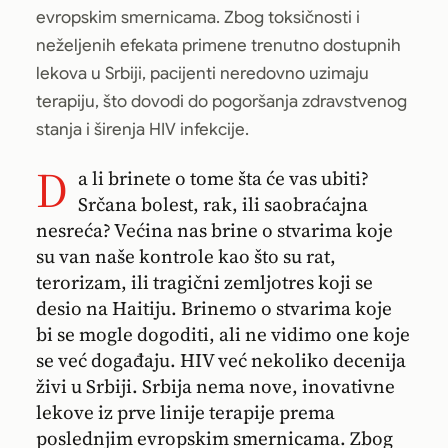
evropskim smernicama. Zbog toksičnosti i
neželjenih efekata primene trenutno dostupnih
lekova u Srbiji, pacijenti neredovno uzimaju
terapiju, što dovodi do pogoršanja zdravstvenog
stanja i širenja HIV infekcije.
D
a li brinete o tome šta će vas ubiti?
Srčana bolest, rak, ili saobraćajna
nesreća? Većina nas brine o stvarima koje
su van naše kontrole kao što su rat,
terorizam, ili tragični zemljotres koji se
desio na Haitiju. Brinemo o stvarima koje
bi se mogle dogoditi, ali ne vidimo one koje
se već događaju. HIV već nekoliko decenija
živi u Srbiji. Srbija nema nove, inovativne
lekove iz prve linije terapije prema
poslednjim evropskim smernicama. Zbog