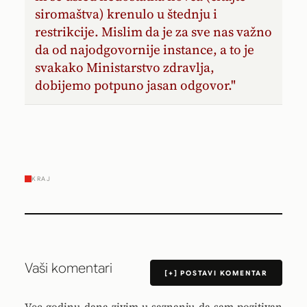
siromaštva) krenulo u štednju i
restrikcije. Mislim da je za sve nas važno
da od najodgovornije instance, a to je
svakako Ministarstvo zdravlja,
dobijemo potpuno jasan odgovor."
KRAJ
Vaši komentari
[+] POSTAVI KOMENTAR
Vec godinu dana zivim u saznanju da sam pozitivan