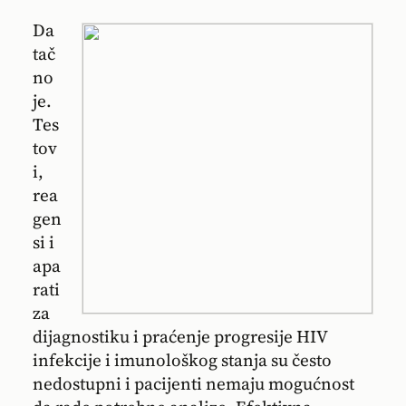
Da
tač
no
je.
Tes
tov
i,
rea
gen
si i
apa
rati
za
dijagnostiku i praćenje progresije HIV
infekcije i imunološkog stanja su često
nedostupni i pacijenti nemaju mogućnost