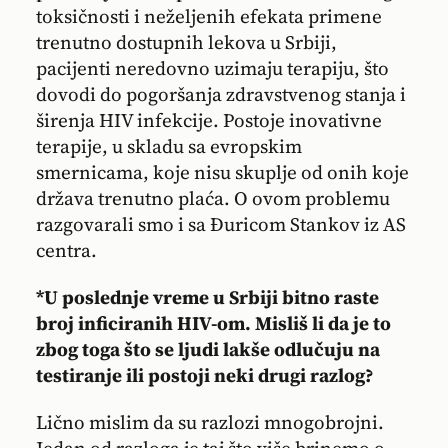
toksičnosti i neželjenih efekata primene
trenutno dostupnih lekova u Srbiji,
pacijenti neredovno uzimaju terapiju, što
dovodi do pogoršanja zdravstvenog stanja i
širenja HIV infekcije. Postoje inovativne
terapije, u skladu sa evropskim
smernicama, koje nisu skuplje od onih koje
država trenutno plaća. O ovom problemu
razgovarali smo i sa Đuricom Stankov iz AS
centra.
*U poslednje vreme u Srbiji bitno raste
broj inficiranih HIV-om. Misliš li da je to
zbog toga što se ljudi lakše odlučuju na
testiranje ili postoji neki drugi razlog?
Lično mislim da su razlozi mnogobrojni.