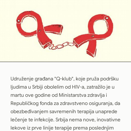
Udruženje građana "Q-klub", koje pruža podršku
ljudima u Srbiji obolelim od HIV-a, zatražilo je u
martu ove godine od Ministarstva zdravlja i
Republičkog fonda za zdravstveno osiguranja, da
obezbeđivanjem savremenih terapija unaprede
lečenje te infekcije. Srbija nema nove, inovativne
lekove iz prve linije terapije prema poslednjim