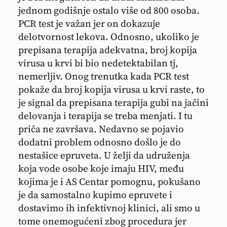
jednom godišnje ostalo više od 800 osoba.
PCR test je važan jer on dokazuje
delotvornost lekova. Odnosno, ukoliko je
prepisana terapija adekvatna, broj kopija
virusa u krvi bi bio nedetektabilan tj,
nemerljiv. Onog trenutka kada PCR test
pokaže da broj kopija virusa u krvi raste, to
je signal da prepisana terapija gubi na jačini
delovanja i terapija se treba menjati. I tu
priča ne završava. Nedavno se pojavio
dodatni problem odnosno došlo je do
nestašice epruveta. U želji da udruženja
koja vode osobe koje imaju HIV, među
kojima je i AS Centar pomognu, pokušano
je da samostalno kupimo epruvete i
dostavimo ih infektivnoj klinici, ali smo u
tome onemogućeni zbog procedura jer