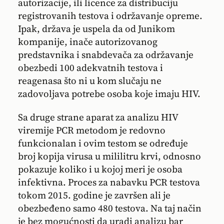
autorizacije, ili licence za distribuciju
registrovanih testova i održavanje opreme.
Ipak, država je uspela da od Junikom
kompanije, inače autorizovanog
predstavnika i snabdevača za održavanje
obezbedi 100 adekvatnih testova i
reagenasa što ni u kom slučaju ne
zadovoljava potrebe osoba koje imaju HIV.
Sa druge strane aparat za analizu HIV
viremije PCR metodom je redovno
funkcionalan i ovim testom se određuje
broj kopija virusa u mililitru krvi, odnosno
pokazuje koliko i u kojoj meri je osoba
infektivna. Proces za nabavku PCR testova
tokom 2015. godine je završen ali je
obezbeđeno samo 480 testova. Na taj način
je bez mogućnosti da uradi analizu bar