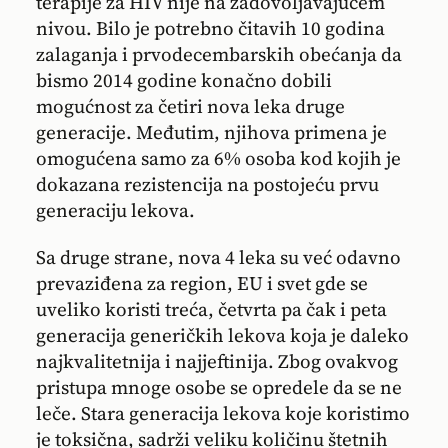
terapije za HIV nije na zadovoljavajućem
nivou. Bilo je potrebno čitavih 10 godina
zalaganja i prvodecembarskih obećanja da
bismo 2014 godine konačno dobili
mogućnost za četiri nova leka druge
generacije. Međutim, njihova primena je
omogućena samo za 6% osoba kod kojih je
dokazana rezistencija na postojeću prvu
generaciju lekova.
Sa druge strane, nova 4 leka su već odavno
prevaziđena za region, EU i svet gde se
uveliko koristi treća, četvrta pa čak i peta
generacija generičkih lekova koja je daleko
najkvalitetnija i najjeftinija. Zbog ovakvog
pristupa mnoge osobe se opredele da se ne
leče. Stara generacija lekova koje koristimo
je toksična, sadrži veliku količinu štetnih