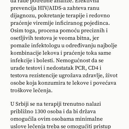
da rade potrebne analize. Efektivna
prevencija HIV/AIDS-a zahteva ranu
dijagnozu, pokretanje terapije i redovno
praćenje viremije inficiranog pojedinca.
Osim toga, procena pomoću preciznih i
osetljivih testova je veoma bitna, jer
pomaže infektologu u određivanju najbolje
kombinacije lekova i praćenje toka same
infekcije i bolesti. Nemogućnost da se
urade testovi i nedostatak PCR, CD4 i
testova rezistencije ugrožava zdravlje, život
osobe koja konzumira te lekove i povećava
troškove lečenja.
U Srbiji se na terapiji trenutno nalazi
približno 1300 osoba i da bi država
omogućila ovim osobama minimalne
uslove lečenja treba se omogućiti pristup