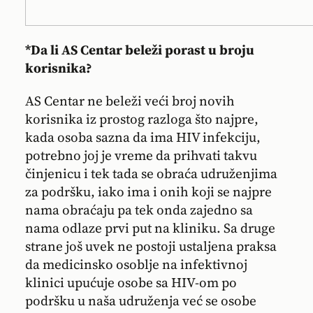
*Da li AS Centar beleži porast u broju
korisnika?
AS Centar ne beleži veći broj novih
korisnika iz prostog razloga što najpre,
kada osoba sazna da ima HIV infekciju,
potrebno joj je vreme da prihvati takvu
činjenicu i tek tada se obraća udruženjima
za podršku, iako ima i onih koji se najpre
nama obraćaju pa tek onda zajedno sa
nama odlaze prvi put na kliniku. Sa druge
strane još uvek ne postoji ustaljena praksa
da medicinsko osoblje na infektivnoj
klinici upućuje osobe sa HIV-om po
podršku u naša udruženja već se osobe