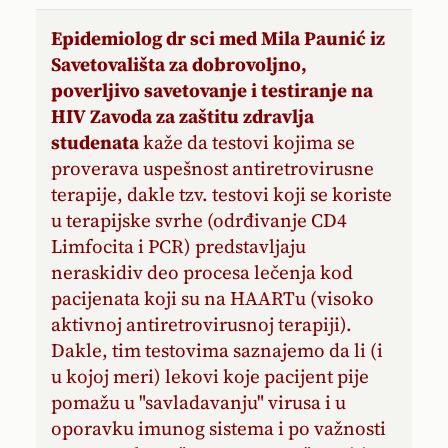
Epidemiolog dr sci med Mila Paunić iz
Savetovališta za dobrovoljno,
poverljivo savetovanje i testiranje na
HIV Zavoda za zaštitu zdravlja
studenata
kaže da testovi kojima se
proverava uspešnost antiretrovirusne
terapije, dakle tzv. testovi koji se koriste
u terapijske svrhe (odrđivanje CD4
Limfocita i PCR) predstavljaju
neraskidiv deo procesa lečenja kod
pacijenata koji su na HAARTu (visoko
aktivnoj antiretrovirusnoj terapiji).
Dakle, tim testovima saznajemo da li (i
u kojoj meri) lekovi koje pacijent pije
pomažu u "savladavanju" virusa i u
oporavku imunog sistema i po važnosti