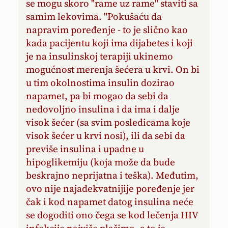
se mogu skoro "rame uz rame" staviti sa
samim lekovima. "Pokušaću da
napravim poređenje - to je slično kao
kada pacijentu koji ima dijabetes i koji
je na insulinskoj terapiji ukinemo
mogućnost merenja šećera u krvi. On bi
u tim okolnostima insulin dozirao
napamet, pa bi mogao da sebi da
nedovoljno insulina i da ima i dalje
visok šećer (sa svim posledicama koje
visok šećer u krvi nosi), ili da sebi da
previše insulina i upadne u
hipoglikemiju (koja može da bude
beskrajno neprijatna i teška). Međutim,
ovo nije najadekvatnijije poređenje jer
čak i kod napamet datog insulina neće
se dogoditi ono čega se kod lečenja HIV