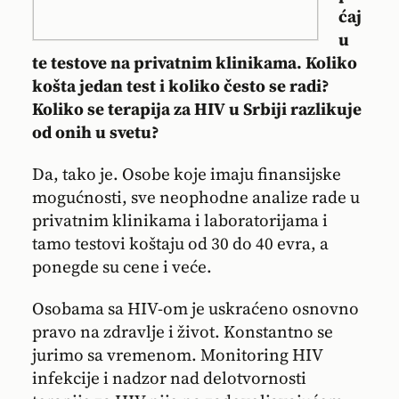
ćaj
u
te testove na privatnim klinikama. Koliko
košta jedan test i koliko često se radi?
Koliko se terapija za HIV u Srbiji razlikuje
od onih u svetu?
Da, tako je. Osobe koje imaju finansijske
mogućnosti, sve neophodne analize rade u
privatnim klinikama i laboratorijama i
tamo testovi koštaju od 30 do 40 evra, a
ponegde su cene i veće.
Osobama sa HIV-om je uskraćeno osnovno
pravo na zdravlje i život. Konstantno se
jurimo sa vremenom. Monitoring HIV
infekcije i nadzor nad delotvornosti