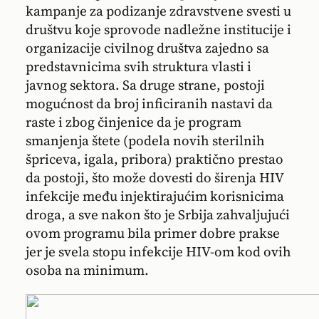
kampanje za podizanje zdravstvene svesti u
društvu koje sprovode nadležne institucije i
organizacije civilnog društva zajedno sa
predstavnicima svih struktura vlasti i
javnog sektora. Sa druge strane, postoji
mogućnost da broj inficiranih nastavi da
raste i zbog činjenice da je program
smanjenja štete (podela novih sterilnih
špriceva, igala, pribora) praktično prestao
da postoji, što može dovesti do širenja HIV
infekcije među injektirajućim korisnicima
droga, a sve nakon što je Srbija zahvaljujući
ovom programu bila primer dobre prakse
jer je svela stopu infekcije HIV-om kod ovih
osoba na minimum.