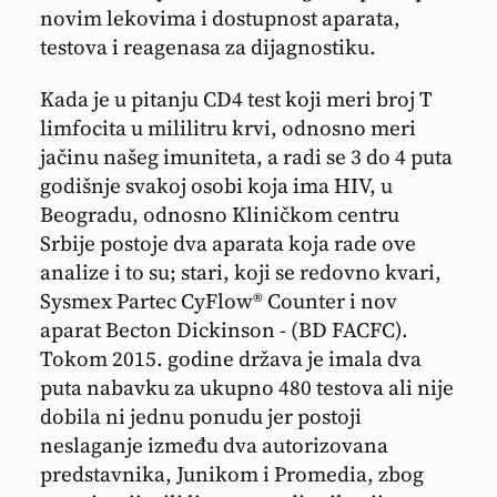
novim lekovima i dostupnost aparata,
testova i reagenasa za dijagnostiku.
Kada je u pitanju CD4 test koji meri broj T
limfocita u mililitru krvi, odnosno meri
jačinu našeg imuniteta, a radi se 3 do 4 puta
godišnje svakoj osobi koja ima HIV, u
Beogradu, odnosno Kliničkom centru
Srbije postoje dva aparata koja rade ove
analize i to su; stari, koji se redovno kvari,
Sysmex Partec CyFlow® Counter i nov
aparat Becton Dickinson - (BD FACFC).
Tokom 2015. godine država je imala dva
puta nabavku za ukupno 480 testova ali nije
dobila ni jednu ponudu jer postoji
neslaganje između dva autorizovana
predstavnika, Junikom i Promedia, zbog