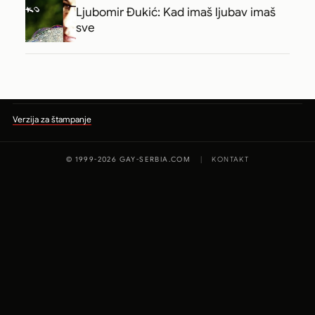
Ljubomir Đukić: Kad imaš ljubav imaš
sve
Verzija za štampanje
© 1999-2026 GAY-SERBIA.COM
|
KONTAKT