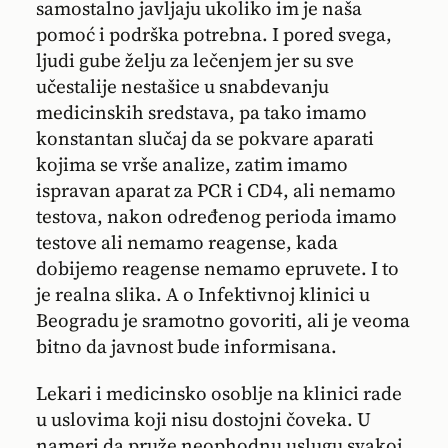
samostalno javljaju ukoliko im je naša
pomoć i podrška potrebna. I pored svega,
ljudi gube želju za lečenjem jer su sve
učestalije nestašice u snabdevanju
medicinskih sredstava, pa tako imamo
konstantan slučaj da se pokvare aparati
kojima se vrše analize, zatim imamo
ispravan aparat za PCR i CD4, ali nemamo
testova, nakon određenog perioda imamo
testove ali nemamo reagense, kada
dobijemo reagense nemamo epruvete. I to
je realna slika. A o Infektivnoj klinici u
Beogradu je sramotno govoriti, ali je veoma
bitno da javnost bude informisana.
Lekari i medicinsko osoblje na klinici rade
u uslovima koji nisu dostojni čoveka. U
nameri da pruže neophodnu uslugu svakoj