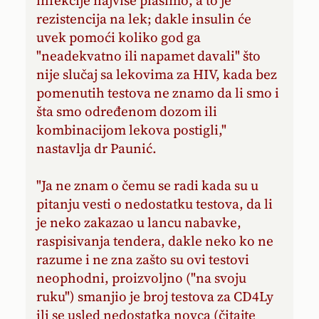
infekcije najviše plašimo, a to je
rezistencija na lek; dakle insulin će
uvek pomoći koliko god ga
"neadekvatno ili napamet davali" što
nije slučaj sa lekovima za HIV, kada bez
pomenutih testova ne znamo da li smo i
šta smo određenom dozom ili
kombinacijom lekova postigli,"
nastavlja dr Paunić.
"Ja ne znam o čemu se radi kada su u
pitanju vesti o nedostatku testova, da li
je neko zakazao u lancu nabavke,
raspisivanja tendera, dakle neko ko ne
razume i ne zna zašto su ovi testovi
neophodni, proizvoljno ("na svoju
ruku") smanjio je broj testova za CD4Ly
ili se usled nedostatka novca (čitajte