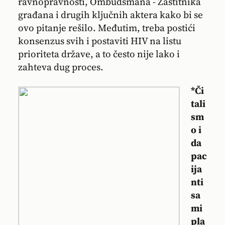
ravnopravnosti, Ombudsmana - Zaštitnika
građana i drugih ključnih aktera kako bi se
ovo pitanje rešilo. Međutim, treba postići
konsenzus svih i postaviti HIV na listu
prioriteta države, a to često nije lako i
zahteva dug proces.
*Či
tali
sm
o i
da
pac
ija
nti
sa
mi
pla