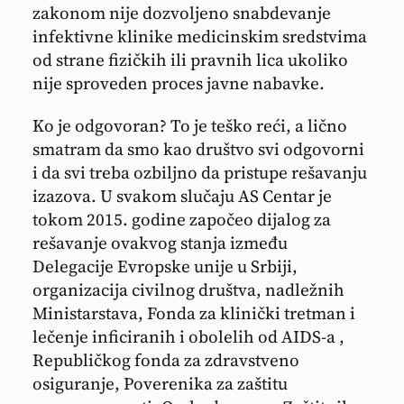
zakonom nije dozvoljeno snabdevanje
infektivne klinike medicinskim sredstvima
od strane fizičkih ili pravnih lica ukoliko
nije sproveden proces javne nabavke.
Ko je odgovoran? To je teško reći, a lično
smatram da smo kao društvo svi odgovorni
i da svi treba ozbiljno da pristupe rešavanju
izazova. U svakom slučaju AS Centar je
tokom 2015. godine započeo dijalog za
rešavanje ovakvog stanja između
Delegacije Evropske unije u Srbiji,
organizacija civilnog društva, nadležnih
Ministarstava, Fonda za klinički tretman i
lečenje inficiranih i obolelih od AIDS-a ,
Republičkog fonda za zdravstveno
osiguranje, Poverenika za zaštitu