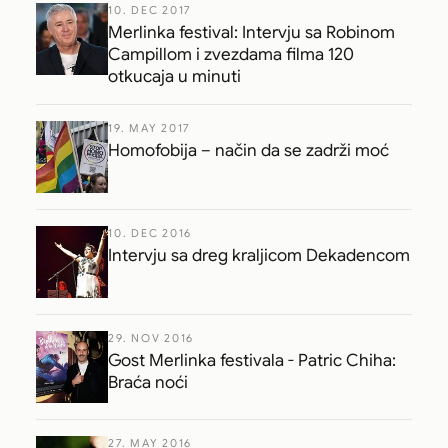
10. DEC 2017
Merlinka festival: Intervju sa Robinom
Campillom i zvezdama filma 120
otkucaja u minuti
19. MAY 2017
Homofobija – način da se zadrži moć
10. DEC 2016
Intervju sa dreg kraljicom Dekadencom
29. NOV 2016
Gost Merlinka festivala - Patric Chiha:
Braća noći
27. MAY 2016