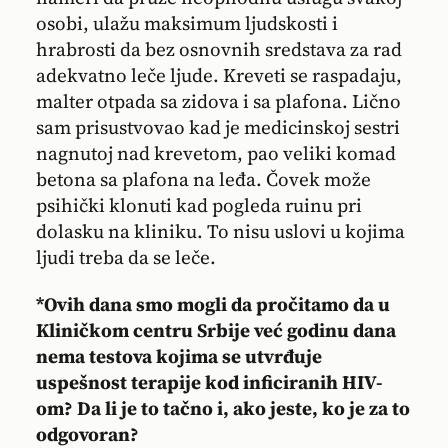
osobi, ulažu maksimum ljudskosti i
hrabrosti da bez osnovnih sredstava za rad
adekvatno leče ljude. Kreveti se raspadaju,
malter otpada sa zidova i sa plafona. Lično
sam prisustvovao kad je medicinskoj sestri
nagnutoj nad krevetom, pao veliki komad
betona sa plafona na leđa. Čovek može
psihički klonuti kad pogleda ruinu pri
dolasku na kliniku. To nisu uslovi u kojima
ljudi treba da se leče.
*Ovih dana smo mogli da pročitamo da u
Kliničkom centru Srbije već godinu dana
nema testova kojima se utvrđuje
uspešnost terapije kod inficiranih HIV-
om? Da li je to tačno i, ako jeste, ko je za to
odgovoran?