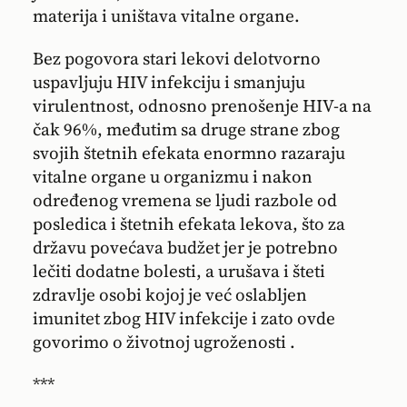
materija i uništava vitalne organe.
Bez pogovora stari lekovi delotvorno
uspavljuju HIV infekciju i smanjuju
virulentnost, odnosno prenošenje HIV-a na
čak 96%, međutim sa druge strane zbog
svojih štetnih efekata enormno razaraju
vitalne organe u organizmu i nakon
određenog vremena se ljudi razbole od
posledica i štetnih efekata lekova, što za
državu povećava budžet jer je potrebno
lečiti dodatne bolesti, a urušava i šteti
zdravlje osobi kojoj je već oslabljen
imunitet zbog HIV infekcije i zato ovde
govorimo o životnoj ugroženosti .
***