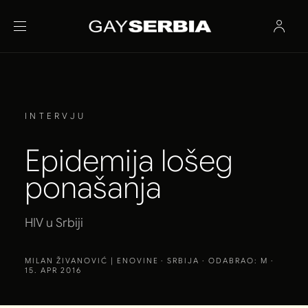
INTERVJU
Epidemija lošeg
ponašanja
HIV u Srbiji
MILAN ŽIVANOVIĆ | ENOVINE
· SRBIJA · ODABRAO: M ·
15. APR 2016