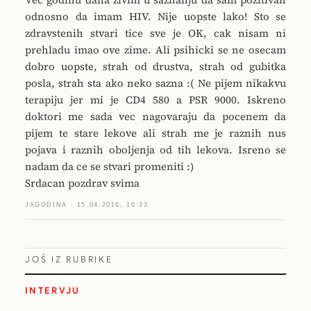
odnosno da imam HIV. Nije uopste lako! Sto se
zdravstenih stvari tice sve je OK, cak nisam ni
prehladu imao ove zime. Ali psihicki se ne osecam
dobro uopste, strah od drustva, strah od gubitka
posla, strah sta ako neko sazna :( Ne pijem nikakvu
terapiju jer mi je CD4 580 a PSR 9000. Iskreno
doktori me sada vec nagovaraju da pocenem da
pijem te stare lekove ali strah me je raznih nus
pojava i raznih oboljenja od tih lekova. Isreno se
nadam da ce se stvari promeniti :)
Srdacan pozdrav svima
JAGODINA · 15.04.2016, 16:33
JOŠ IZ RUBRIKE
INTERVJU