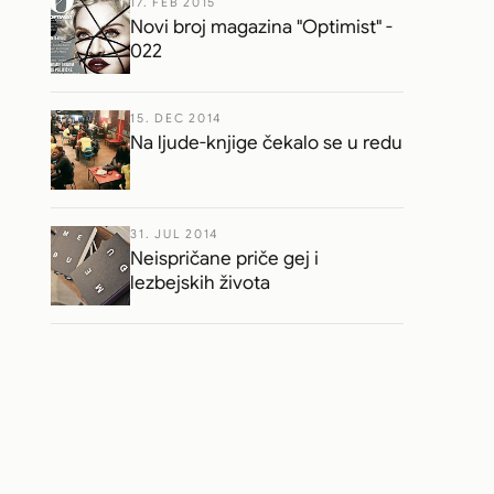
17. FEB 2015
Novi broj magazina "Optimist" -
022
15. DEC 2014
Na ljude-knjige čekalo se u redu
31. JUL 2014
Neispričane priče gej i
lezbejskih života