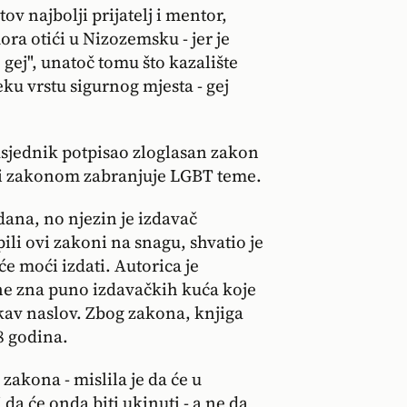
ov najbolji prijatelj i mentor,
ora otići u Nizozemsku - jer je
e gej", unatoč tomu što kazalište
eku vrstu sigurnog mjesta - gej
dsjednik potpisao zloglasan zakon
a i zakonom zabranjuje LGBT teme.
 dana, no njezin je izdavač
ili ovi zakoni na snagu, shvatio je
e moći izdati. Autorica je
 ne zna puno izdavačkih kuća koje
akav naslov. Zbog zakona, knjiga
8 godina.
zakona - mislila je da će u
da će onda biti ukinuti - a ne da