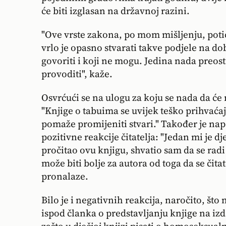
će biti izglasan na državnoj razini.
"Ove vrste zakona, po mom mišljenju, potič
vrlo je opasno stvarati takve podjele na do
govoriti i koji ne mogu. Jedina nada preos
provoditi", kaže.
Osvrćući se na ulogu za koju se nada da će n
"Knjige o tabuima se uvijek teško prihvaćaj
pomaže promijeniti stvari." Također je na
pozitivne reakcije čitatelja: "Jedan mi je d
pročitao ovu knjigu, shvatio sam da se radi
može biti bolje za autora od toga da se čit
pronalaze.
Bilo je i negativnih reakcija, naročito, št
ispod članka o predstavljanju knjige na izd