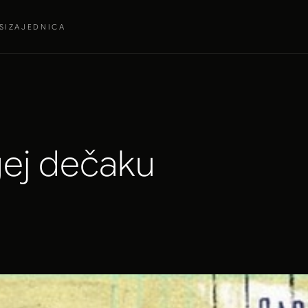
SI
ZAJEDNICA
gej dečaku