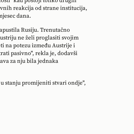
osti "kad postoji toliko drugih
vnih reakcija od strane institucija,
 mjesec dana.
napustila Rusiju. Trenutačno
ustriju ne želi proglasiti svojim
ti na potezu između Austrije i
ti pasivno", rekla je, dodavši
žava za nju bila jednaka
u stanju promijeniti stvari ondje",