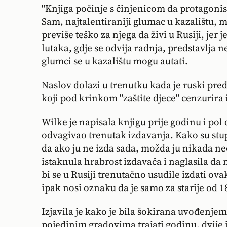
"Knjiga počinje s činjenicom da protagonist
Sam, najtalentiraniji glumac u kazalištu, m
previše teško za njega da živi u Rusiji, jer j
lutaka, gdje se odvija radnja, predstavlja n
glumci se u kazalištu mogu autati.
Naslov dolazi u trenutku kada je ruski pre
koji pod krinkom "zaštite djece" cenzurir
Wilke je napisala knjigu prije godinu i pol
odvagivao trenutak izdavanja. Kako su stup
da ako ju ne izda sada, možda ju nikada neć
istaknula hrabrost izdavača i naglasila da
bi se u Rusiji trenutačno usudile izdati ov
ipak nosi oznaku da je samo za starije od 1
Izjavila je kako je bila šokirana uvođenjem 
pojedinim gradovima trajati godinu, dvije i 