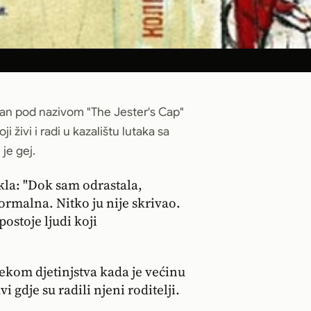
oman pod nazivom "The Jester's Cap"
 živi i radi u kazalištu lutaka sa
 je gej.
ekla: "Dok sam odrastala,
rmalna. Nitko ju nije skrivao.
ostoje ljudi koji
tijekom djetinjstva kada je većinu
 gdje su radili njeni roditelji.