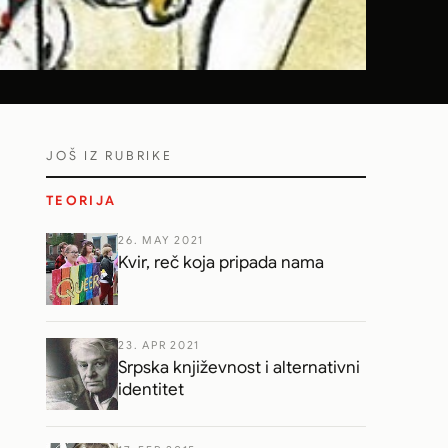
JOŠ IZ RUBRIKE
TEORIJA
26. MAY 2021
Kvir, reč koja pripada nama
23. APR 2021
Srpska književnost i alternativni
identitet