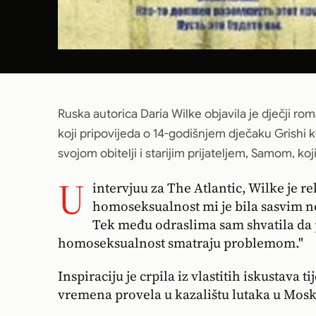
Ruska autorica Daria Wilke objavila je dječji r
koji pripovijeda o 14-godišnjem dječaku Grishi koji
svojom obitelji i starijim prijateljem, Samom, koji
U
intervjuu za The Atlantic, Wilke je r
homoseksualnost mi je bila sasvim no
Tek među odraslima sam shvatila da p
homoseksualnost smatraju problemom."
Inspiraciju je crpila iz vlastitih iskustava 
vremena provela u kazalištu lutaka u Moskvi