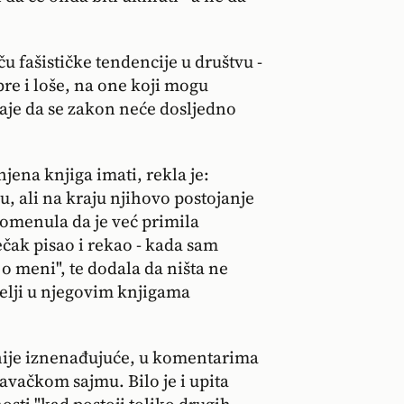
u fašističke tendencije u društvu -
bre i loše, na one koji mogu
taje da se zakon neće dosljedno
jena knjiga imati, rekla je:
u, ali na kraju njihovo postojanje
pomenula da je već primila
ječak pisao i rekao - kada sam
 o meni", te dodala da ništa ne
atelji u njegovim knjigama
o nije iznenađujuće, u komentarima
avačkom sajmu. Bilo je i upita