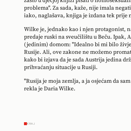
zašto u dječjoj knjizi pisati o homoseksualn
problema". Za sada, kaže, nije imala negati
iako, naglašava, knjiga je izdana tek prije
Wilke je, jednako kao i njen protagonist, 
predaje ruski na sveučilištu u Beču. Ipak, A
(jedinim) domom: "Idealno bi mi bilo živje
Rusije. Ali, ove zakone ne možemo promatra
kako bi izjava da je sada Austrija jedina dr
prihvaćanju situacije u Rusiji.
"Rusija je moja zemlja, a ja osjećam da sam 
rekla je Daria Wilke.
KRAJ