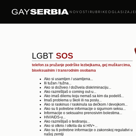
NOVOSTI
RUBRIKE
OGLASI
ZAJE
LGBT
SOS
telefon za pružanje podrške lezbejkama, gej muškarcima,
biseksualnim i transrodnim osobama
Ako si usamljen / usamljena...
Ili tužan / tužna...
Ako si doživeo / doživela diskriminaciju...
Ako razmišljaš o coming out-u...
Ako imaš dilemu koju nemaš sa kim da podeliš...
Imaš problema u školi ili na poslu...
Ako si raskinuo / raskinula sa dečkom / devojkom...
Ako su ti potrebne informacije o sigurnom seksu...
Informacije o seksualno prenosivim bolestima...
HIV/AIDS-u...
Ako razmišljaš o testiranju...
Ako si otkrio / otkrila da si HIV+...
Ako su ti potrebne informacije o zakonskoj regulativi u
našoj zemlji