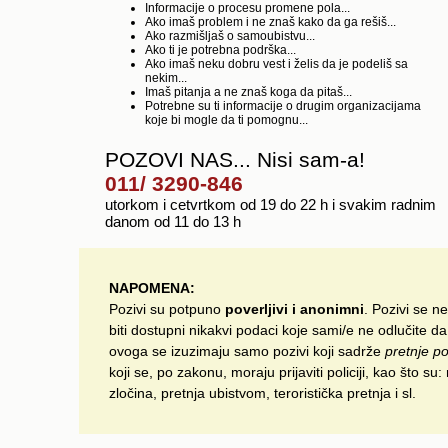
Informacije o procesu promene pola...
Ako imaš problem i ne znaš kako da ga rešiš...
Ako razmišljaš o samoubistvu...
Ako ti je potrebna podrška...
Ako imaš neku dobru vest i želis da je podeliš sa
nekim...
Imaš pitanja a ne znaš koga da pitaš...
Potrebne su ti informacije o drugim organizacijama
koje bi mogle da ti pomognu...
POZOVI NAS... Nisi sam-a!
011/ 3290-846
utorkom i cetvrtkom od 19 do 22 h i svakim radnim
danom od 11 do 13 h
NAPOMENA:
Pozivi su potpuno
poverljivi i anonimni
. Pozivi se n
biti dostupni nikakvi podaci koje sami/e ne odlučite d
ovoga se izuzimaju samo pozivi koji sadrže
pretnje p
koji se, po zakonu, moraju prijaviti policiji, kao što s
zločina, pretnja ubistvom, teroristička pretnja i sl.