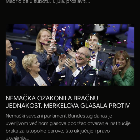
Madrid će u subotu, 1. jula, proslaviti...
NEMAČKA OZAKONILA BRAČNU
JEDNAKOST. MERKELOVA GLASALA PROTIV
Nemački savezni parlament Bundestag danas je
uverljivom većinom glasova podržao otvaranje institucije
braka za istopolne parove, što uključuje i pravo
usvajanja...