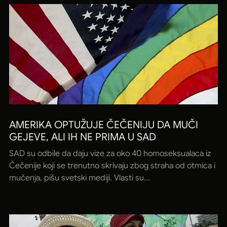
AMERIKA OPTUŽUJE ČEČENIJU DA MUČI
GEJEVE, ALI IH NE PRIMA U SAD
SAD su odbile da daju vize za oko 40 homoseksualaca iz
Čečenije koji se trenutno skrivaju zbog straha od otmica i
mučenja, pišu svetski mediji. Vlasti su...