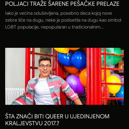
POLJACI TRAŽE ŠARENE PEŠAČKE PRELAZE
Iako je većina oduševljena, posebno deca kojoj nove
zebre liče na dugu, neke je podsetila na dugu kao simbol
LGBT populacije, nepopularan u tradicionalnim...
ŠTA ZNAČI BITI QUEER U UJEDINJENOM
KRALJEVSTVU 2017.?