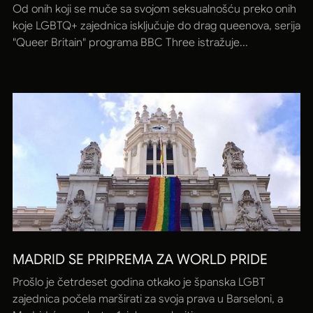
Od onih koji se muče sa svojom seksualnošću preko onih
koje LGBTQ+ zajednica isključuje do drag queenova, serija
"Queer Britain" programa BBC Three istražuje...
MADRID SE PRIPREMA ZA WORLD PRIDE
Prošlo je četrdeset godina otkako je španska LGBT
zajednica počela marširati za svoja prava u Barseloni, a