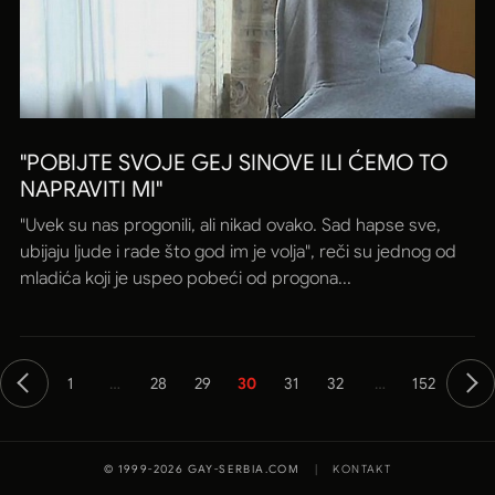
"POBIJTE SVOJE GEJ SINOVE ILI ĆEMO TO
NAPRAVITI MI"
"Uvek su nas progonili, ali nikad ovako. Sad hapse sve,
ubijaju ljude i rade što god im je volja", reči su jednog od
mladića koji je uspeo pobeći od progona...
1
…
28
29
30
31
32
…
152
© 1999-2026 GAY-SERBIA.COM
|
KONTAKT