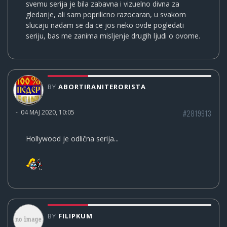
svemu serija je bila zabavna i vizuelno divna za
gledanje, ali sam poprilicno razocaran, u svakom
slucaju nadam se da ce jos neko ovde pogledati
seriju, bas me zanima misljenje drugih ljudi o ovome.
BY
ABORTIRANITERORISTA
#2819913
-
04 MAJ 2020, 10:05
Hollywood je odlična serija...
BY
FILIPKUM