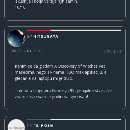
iskusnija i bolja verzija njih samih.
10/10
BY
HITSUGAYA
#2820730
-
09 FEB 2021, 23:19
Kanim se da gledam A Discovery of Witches vec
mesecima, nego TV nema HBO max aplikaciju, a
gledanje na laptopu mi je trulo.
Trenutno bingujem Brooklyn 99, genijalna stvar. Ne
znam zasto sam je godinma ignorisao!
BY
FILIPKUM