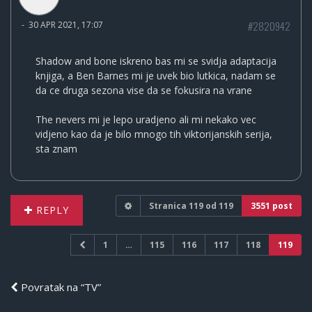
#2820942
-
30 APR 2021, 17:07
Shadow and bone iskreno bas mi se svidja adaptacija
knjiga, a Ben Barnes mi je uvek bio lutkica, nadam se
da ce druga sezona vise da se fokusira na vrane
The nevers mi je lepo uradjeno ali mi nekako vec
vidjeno kao da je bilo mnogo tih viktorijanskih serija,
sta znam
Stranica
119
od
119
3551 post
REPLY
1
…
115
116
117
118
119
Povratak na “TV”