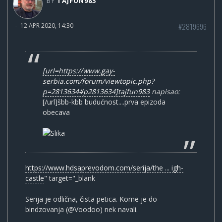
BY
TAJFUN983
#2819696
-
12 APR 2020, 14:30
[url=https://www.gay-
serbia.com/forum/viewtopic.php?
p=2813634#p2813634]tajfun983
napisao:
[/url]šbb-kbb budućnost....prva epizoda
obecava
https://www.hdsaprevodom.com/serija/the ... igh-
castle
" target="_blank
Serija je odlična, čista petica. Kome je do
bindzovanja (@Voodoo) nek navali.