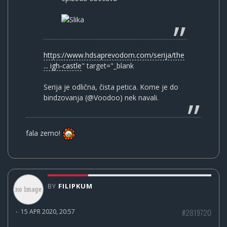
https://www.hdsaprevodom.com/serija/the
... igh-castle
" target="_blank
Serija je odlična, čista petica. Kome je do
bindzovanja (@Voodoo) nek navali.
fala zemo!
BY
FILIPKUM
#2819720
-
15 APR 2020, 20:57