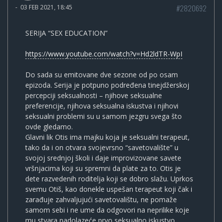
#2820692
-
03 FEB 2021, 18:45
SERIJA “SEX EDUCATION”
https://www.youtube.com/watch?v=Hd2ldTR-WpI
Do sada su emitovane dve sezone od po osam
epizoda. Serija je potpuno podređena tinejdžerskoj
percepciji seksualnosti – njihove seksualne
preferencije, njihova seksualna iskustva i njihovi
seksualni problemi su u samom jezgru svega što
ovde gledamo.
Glavni lik Otis ima majku koja je seksualni terapeut,
tako da i on otvara svojevrsno “savetovalište” u
svojoj srednjoj školi i daje improvizovane savete
vršnjacima koji su spremni da plate za to. Otis je
dete razvedenih roditelja koji se dobro slažu. Uprkos
svemu Otiš, kao donekle uspešan terapeut koji čak i
zarađuje zahvaljujući savetovalištu, ne pomaže
samom sebi i ne ume da odgovori na neprilike koje
mu stvara nadolazeće prvo seksualno iskustvo.