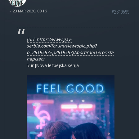
#2819599
-
23 MAR 2020, 00:16
[url=https://www.gay-
serbia.com/forum/viewtopic.php?
p=2819587#p2819587]AbortiraniTerorista
napisao:
[/url]Nova lezbejska serija