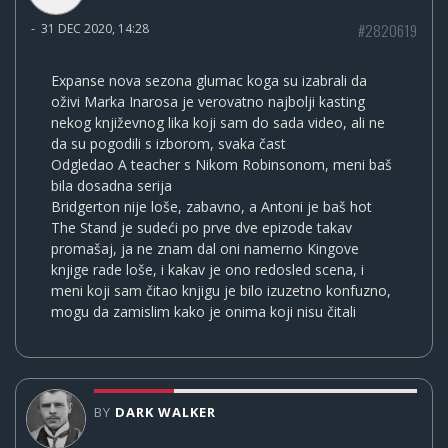
#2820619
-
31 DEC 2020, 14:28
Expanse nova sezona glumac koga su izabrali da
oživi Marka Inarosa je verovatno najbolji kasting
nekog književnog lika koji sam do sada video, ali ne
da su pogodili s izborom, svaka čast
Odgledao A teacher s Nikom Robinsonom, meni baš
bila dosadna serija
Bridgerton nije loše, zabavno, a Antoni je baš hot
The Stand je sudeći po prve dve epizode takav
promašaj, ja ne znam dal oni namerno Kingove
knjige rade loše, i kakav je ono redosled scena, i
meni koji sam čitao knjigu je bilo izuzetno konfuzno,
mogu da zamislim kako je onima koji nisu čitali
BY
DARK WALKER