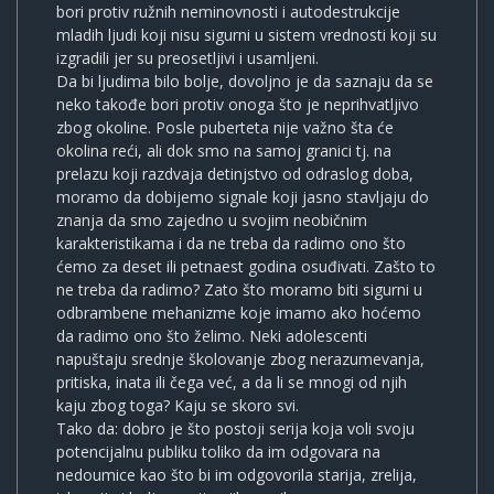
bori protiv ružnih neminovnosti i autodestrukcije
mladih ljudi koji nisu sigurni u sistem vrednosti koji su
izgradili jer su preosetljivi i usamljeni.
Da bi ljudima bilo bolje, dovoljno je da saznaju da se
neko takođe bori protiv onoga što je neprihvatljivo
zbog okoline. Posle puberteta nije važno šta će
okolina reći, ali dok smo na samoj granici tj. na
prelazu koji razdvaja detinjstvo od odraslog doba,
moramo da dobijemo signale koji jasno stavljaju do
znanja da smo zajedno u svojim neobičnim
karakteristikama i da ne treba da radimo ono što
ćemo za deset ili petnaest godina osuđivati. Zašto to
ne treba da radimo? Zato što moramo biti sigurni u
odbrambene mehanizme koje imamo ako hoćemo
da radimo ono što želimo. Neki adolescenti
napuštaju srednje školovanje zbog nerazumevanja,
pritiska, inata ili čega već, a da li se mnogi od njih
kaju zbog toga? Kaju se skoro svi.
Tako da: dobro je što postoji serija koja voli svoju
potencijalnu publiku toliko da im odgovara na
nedoumice kao što bi im odgovorila starija, zrelija,