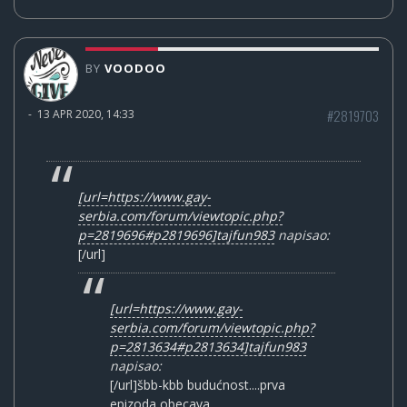
BY
VOODOO
#2819703
-
13 APR 2020, 14:33
[url=https://www.gay-
serbia.com/forum/viewtopic.php?
p=2819696#p2819696]tajfun983
napisao:
[/url]
[url=https://www.gay-
serbia.com/forum/viewtopic.php?
p=2813634#p2813634]tajfun983
napisao:
[/url]šbb-kbb budućnost....prva
epizoda obecava