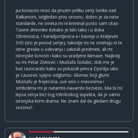
pa konacno resio da pruzim priliku seriji Senke nad
Balkanom, odgledao prvu sezonu, dobro je za nase
standarde, ne smeta mi ni kriminal posto sam citao
Tasine dnevnike itekako je bilo tako i u doba
Obrenovica, i Karadjordjevica a i kasnije u Kraljevini
SHS (sto je period serije), takodje mi ne smetaju ni te
sitne greske u odevanju i zalutali predmeti, ali mi
istorijske licnosti i kako su uradjene klimave. Najbolji
su mi Petar Zivkovic i Mustafa Golubic, dok me je
bas razocaralo kako su prikazali princa Djordja iako
je Lausevic sjajno odglumio. Glumac koji glumi
Mustafu je frajercina...sve ono s masonima i
simbolima mi je natamte-navamte bezveze, bila bi mi
lepsa serija bez tog mitoloskog aspekta, da je samo
istorijska krimi drama. Ne znam dal da gledam drugu
sezonu?.