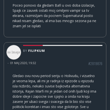
Poceo ponovo da gledam Bafi u ovo doba izolacije,
Spajk ce zauvek ostati moj omiljeni vampir sa tv
ekrana, razmisljam da pocnem Supernatural posto
nikad nisam gledao, al ima bas mnogo sezona pa ne
znam jel se isplati
BY
FILIPKUM
#2819876
-
01 MAJ 2020, 19:32
Gledao ovu novu period seriju o Holivudu, i vizuelno
je veoma lepa, ali mi je radnja iz epizode u epizodu
isla nizbrdo, nekako suvise bajkovita alternativna
istorija, Rajan Marfi mi je jedan od onih ljudi koji ima
dobre ideje i zapocne sve sjajno a onda na kraju
zasere jer ubaci svega i svacega da bi bio sto vise
politicki korektan i imao sto vise golotinje. Sve u