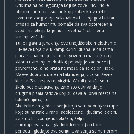
Otis ima najboljeg druga koji se zove Eric. Eric je
otvoreni homoseksualac koji prolazi kroz različite
avanture zbog svoje seksualnosti, ali njegov lucidan
smisao za humor mu pomaže da sva opterećenja
svede na lekcije koje nudi ”životna škola” jer u
srednju već ide.
Tu je i glavna junakinja ove tinejdžerske melodrame
– Maeve koja živi u kamp-kućici, dužna je da sama
plaća stanarinu, jer se neodgovorna majka (koja je
sklona uzimanju narkotika) pojavljuje kad hoće tj.
povremeno, a na brata ne može da se osloni. Ipak,
Maeve dobro uči, ide na takmičenja, ćita književne
klasike (Shakespeare, Virginia Woolf), vraća se u
školu posle izbacivanja zato što otkriva da je
drugima pisala radove koji su osvajali prva mesta na
takmičenjima, itd…
Ako želite da gledate seriju koja vam popunjava rupe
koje su nastale u ranoj adolescenciji (budimo iskreni,
svi smo bili zbunjeni, uplašeni, željni
(samo)prihvatanja i gladni informacija u tom
periodu), gledajte ovu seriju. Ova serija se humorom