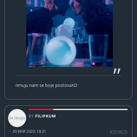
rimuju nam se boje postovaXD
BY
FILIPKUM
#2819625
-
30 MAR 2020, 18:31