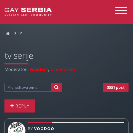
Toggle
Navigati
TV
tv serije
Moderatori:
Waldorf
,
Moderators
3551 post
REPLY
BY
VOODOO