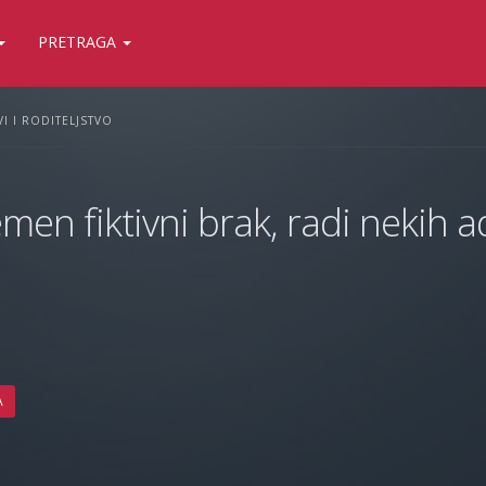
PRETRAGA
I I RODITELJSTVO
men fiktivni brak, radi nekih ad
A