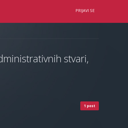
×
PRIJAVI SE
ministrativnih stvari,
1 post