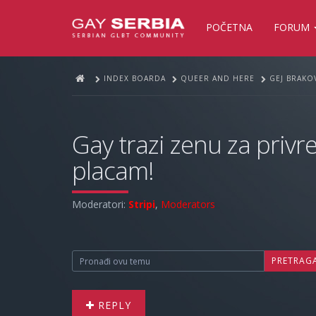
POČETNA
FORUM
INDEX BOARDA
QUEER AND HERE
GEJ BRAKOV
Gay trazi zenu za privre
placam!
Moderatori:
Stripi
,
Moderators
PRETRAG
REPLY