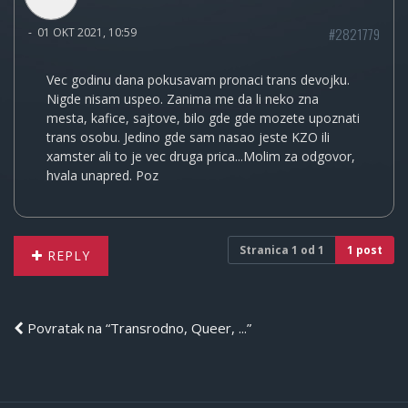
#2821779
-
01 OKT 2021, 10:59
Vec godinu dana pokusavam pronaci trans devojku.
Nigde nisam uspeo. Zanima me da li neko zna
mesta, kafice, sajtove, bilo gde gde mozete upoznati
trans osobu. Jedino gde sam nasao jeste KZO ili
xamster ali to je vec druga prica...Molim za odgovor,
hvala unapred. Poz
Stranica
1
od
1
1 post
REPLY
Povratak na “Transrodno, Queer, ...”