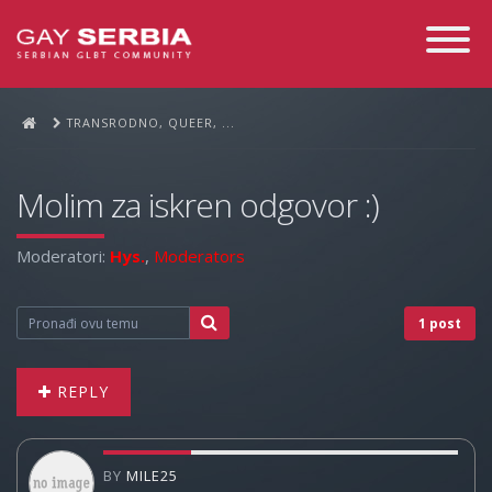
Toggle
Navigati
TRANSRODNO, QUEER, ...
Molim za iskren odgovor :)
Moderatori:
Hys.
,
Moderators
1 post
REPLY
BY
MILE25