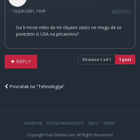
#2821073
-
16 JUN 2021, 19:41
Da li moze neko da mi objasni zasto ne mogu da se
povezem iz USA na pricaonicu?
Stranica
1
od
1
1 post
REPLY
Povratak na “Tehnologija”
ADVERTISE
POLISA PRIVATNOSTI
DMCA
TERMS
Copyright Gay-Serbia.com. All Rights Reserved.