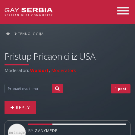
Toggle
Navigati
TEHNOLOGIJA
Pristup Pricaonici iz USA
Moderatori:
Waldorf
,
Moderators
1 post
REPLY
BY
GANYMEDE