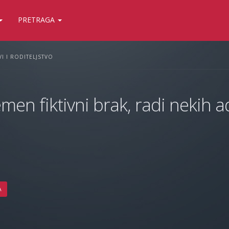
PRETRAGA
I I RODITELJSTVO
men fiktivni brak, radi nekih ad
A