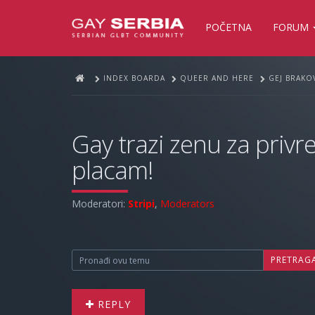
POČETNA
FORUM
INDEX BOARDA
QUEER AND HERE
GEJ BRAKOV
Gay trazi zenu za privre
placam!
Moderatori:
Stripi
,
Moderators
PRETRAG
REPLY