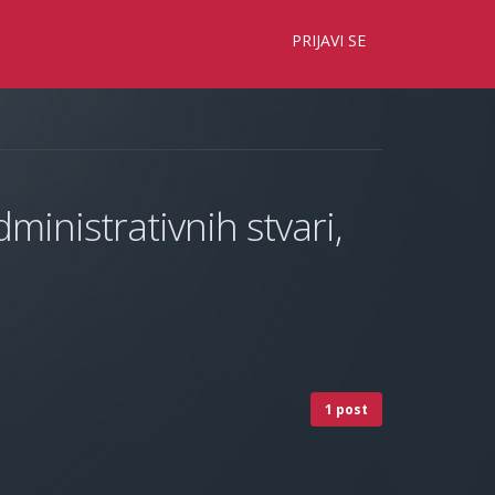
×
PRIJAVI SE
ministrativnih stvari,
1 post