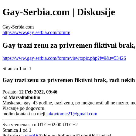
Gay-Serbia.com | Diskusije
Gay-Serbia.com
https://www.gay-serbia.com/forum/
Gay trazi zenu za privremen fiktivni brak,
https://www.gay-serbia.com/forum/viewtopic.php?f=9&t=53426
Stranica
1
od
1
Gay trazi zenu za privremen fiktivni brak, radi nekih
Poslato:
12 Feb 2022, 09:46
od
Marsaltolbuhin
Muskarac, gay, 43 godine, trazi zenu, po mogucnosti ali ne nuzno, moj
Placanje po dogovoru.
molim kontakt na mejl
jakovtomic21@gmail.com
Sva vremena su u UTC+02:00 UTC+2
Stranica
1
od
1
Pokreće ga
phpBB
® Forum Software © phpBB Limited