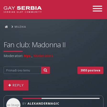
Toggle
Navigati
MUZIKA
Fan club: Madonna II
Moderatori:
Hys.
,
Moderators
3955 postova
REPLY
BY
ALEXANDERMAGIC