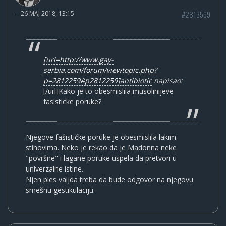
#2813569
-
26 MAJ 2018, 13:15
[url=http://www.gay-
serbia.com/forum/viewtopic.php?
p=2812259#p2812259]antibiotic
napisao:
[/url]Kako je to obesmislila musolinijeve
fasisticke poruke?
Njegove fašističke poruke je obesmislila lakim
stihovima. Neko je rekao da je Madonna neke
"površne" i lagane poruke uspela da pretvori u
univerzalne istine.
Njen ples valjda treba da bude odgovor na njegovu
smešnu gestikulaciju.