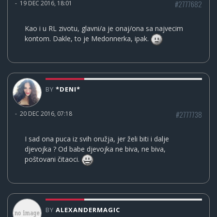
#2777682
-
19 DEC 2016, 18:01
Kao i u RL zivotu, glavni/a je onaj/ona sa najvecim
kontom. Dakle, to je Medonnerka, ipak.
BY
*DENI*
#2777738
-
20 DEC 2016, 07:18
I sad ona puca iz svih oružja, jer želi biti i dalje
djevojka ? Od babe djevojka ne biva, ne biva,
poštovani čitaoci.
BY
ALEXANDERMAGIC