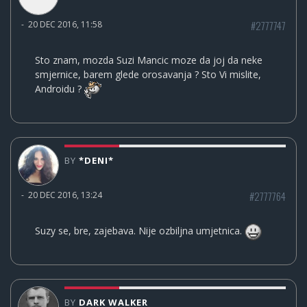
#2777747
-
20 DEC 2016, 11:58
Sto znam, mozda Suzi Mancic moze da joj da neke
smjernice, barem glede orosavanja ? Sto Vi mislite,
Androidu ?
BY
*DENI*
#2777764
-
20 DEC 2016, 13:24
Suzy se, bre, zajebava. Nije ozbiljna umjetnica.
BY
DARK WALKER