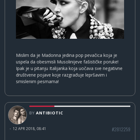
Mislim da je Madonna jedina pop pevačica koja je
uspela da obesmisli Musolinijeve fašističke poruke!
Ipak je u pitanju Italijanka koja uočava sve negativne
društvene pojave koje razgrađuje lepršavim i
smislenim pesmama!
BY
ANTIBIOTIC
#2812259
-
12 APR 2018, 08:41