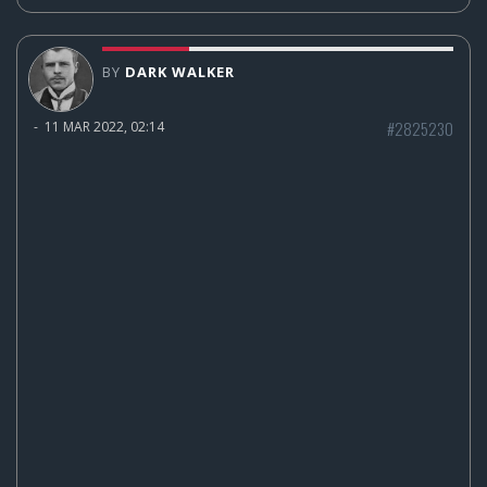
BY
DARK WALKER
#2825230
-
11 MAR 2022, 02:14