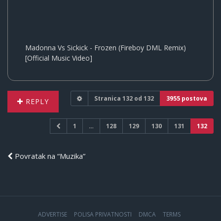
Madonna Vs Sickick - Frozen (Fireboy DML Remix)
[Official Music Video]
Stranica
132
od
132
3955 postova
REPLY
1
…
128
129
130
131
132
Povratak na “Muzika”
ADVERTISE
POLISA PRIVATNOSTI
DMCA
TERMS