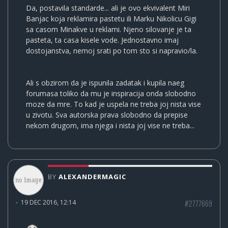
Da, postavila standarde... ali je ovo ekvivalent Miri
Banjac koja reklamira pastetu ili Marku Nikolicu Gigi
sa casom Minakve u reklami. Njeno silovanje je ta
pasteta, ta casa kisele vode. Jednostavno imaj
dostojanstva, nemoj srati po tom sto si napravio/la.
Ali s obzirom da je ispunila zadatak i kupila naeg
forumasa toliko da mu je inspiracija onda slobodno
moze da mre. To kad je uspela ne treba joj nista vise
u zivotu. Sva autorska prava slobodno da prepise
nekom drugom, ima njega i nista joj vise ne treba...
BY
ALEXANDERMAGIC
#2777669
-
19 DEC 2016, 12:14