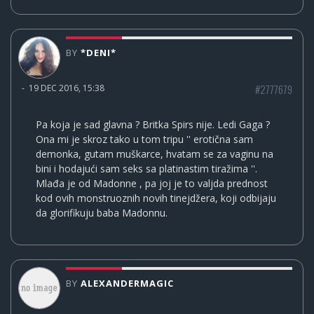
BY
*DENI*
#2777679
-
19 DEC 2016, 15:38
Pa koja je sad glavna ? Britka Spirs nije. Ledi Gaga ?
Ona mi je skroz tako u tom tripu '' erotična sam
demonka, gutam muškarce, hvatam se za vaginu na
bini i hodajući sam seks sa platinastim tiražima ''.
Mlađa je od Madonne , pa joj je to valjda prednost
kod ovih monstruoznih novih tinejdžera, koji odbijaju
da glorifikuju baba Madonnu.
BY
ALEXANDERMAGIC