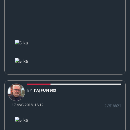
BY
TAJFUN983
#2815521
-
17 AVG 2018, 18:12