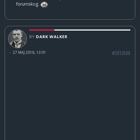
forumskog.
BY
DARK WALKER
#2813598
-
27 MAJ 2018, 13:01