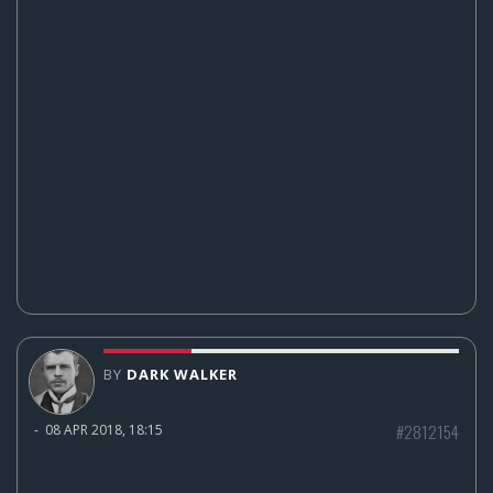
BY
DARK WALKER
#2812154
-
08 APR 2018, 18:15