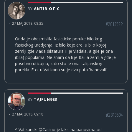
BY
ANTIBIOTIC
#2813592
-
27 MAJ 2018, 08:35
Onda je obesmislila fasicticke poruke bilo kog
fasitickog uredjenja, iz bilo koje ere, u bilo kojoj
zemlji gde vlada diktatura ili je vladala, a gde je ona
(bila) popularna. Ne znam da li je Italija zemlja gde je
posebno uticajna, zato sto je ona italijanskog
porekla. Eto, u Vatikanu su je dva puta 'banovali'.
BY
TAJFUN983
#2813594
-
27 MAJ 2018, 09:18
^ Vatikanski @Casino je laksi na banovima od