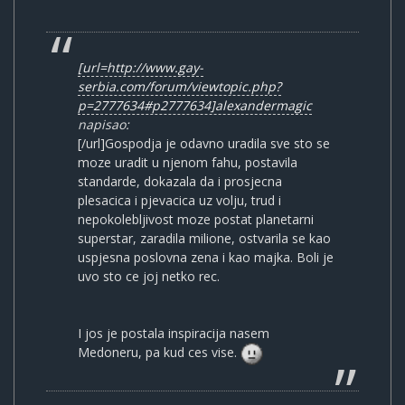
[url=http://www.gay-
serbia.com/forum/viewtopic.php?
p=2777634#p2777634]alexandermagic
napisao:
[/url]Gospodja je odavno uradila sve sto se
moze uradit u njenom fahu, postavila
standarde, dokazala da i prosjecna
plesacica i pjevacica uz volju, trud i
nepokolebljivost moze postat planetarni
superstar, zaradila milione, ostvarila se kao
uspjesna poslovna zena i kao majka. Boli je
uvo sto ce joj netko rec.
I jos je postala inspiracija nasem
Medoneru, pa kud ces vise.