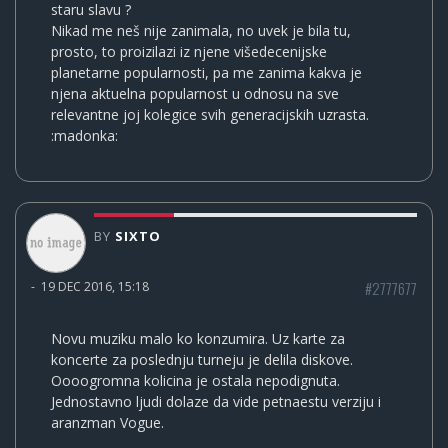
staru slavu ?
Nikad me neš nije zanimala, no uvek je bila tu,
prosto, to proizilazi iz njene višedecenijske
planetarne popularnosti, pa me zanima kakva je
njena aktuelna popularnost u odnosu na sve
relevantne joj kolegice svih generacijskih uzrasta.
:madonka:
BY
SIXTO
#2777677
-
19 DEC 2016, 15:18
Novu muziku malo ko konzumira. Uz karte za
koncerte za poslednju turneju je delila diskove.
Oooogromna kolicina je ostala nepodignuta.
Jednostavno ljudi dolaze da vide petnaestu verziju i
aranzman Vogue.