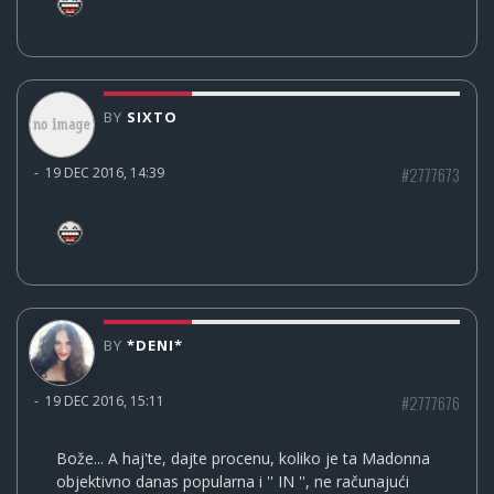
BY
SIXTO
#2777673
-
19 DEC 2016, 14:39
BY
*DENI*
#2777676
-
19 DEC 2016, 15:11
Bože... A haj'te, dajte procenu, koliko je ta Madonna
objektivno danas popularna i '' IN '', ne računajući