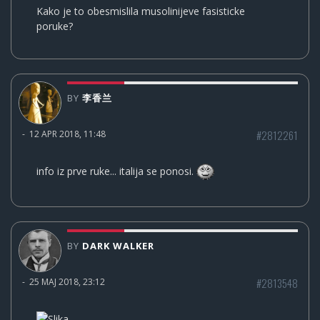
Kako je to obesmislila musolinijeve fasisticke
poruke?
BY
李香兰
#2812261
-
12 APR 2018, 11:48
info iz prve ruke... italija se ponosi.
BY
DARK WALKER
#2813548
-
25 MAJ 2018, 23:12