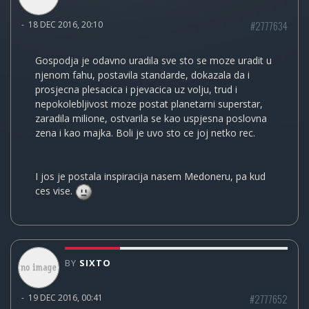
#2777634
-
18 DEC 2016, 20:10
Gospodja je odavno uradila sve sto se moze uradit u
njenom fahu, postavila standarde, dokazala da i
prosjecna plesacica i pjevacica uz volju, trud i
nepokolebljivost moze postat planetarni superstar,
zaradila milione, ostvarila se kao uspjesna poslovna
zena i kao majka. Boli je uvo sto ce joj netko rec.
I jos je postala inspiracija nasem Medoneru, pa kud
ces vise.
BY
SIXTO
#2777652
-
19 DEC 2016, 00:41