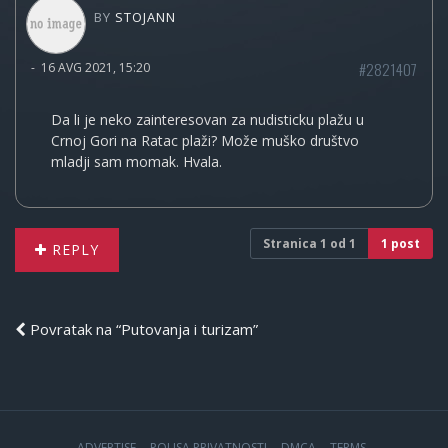
BY
STOJANN
#2821407
-
16 AVG 2021, 15:20
Da li je neko zainteresovan za nudisticku plažu u
Crnoj Gori na Ratac plaži? Može muško društvo
mladji sam momak. Hvala.
Stranica
1
od
1
1 post
REPLY
Povratak na “Putovanja i turizam”
ADVERTISE
POLISA PRIVATNOSTI
DMCA
TERMS