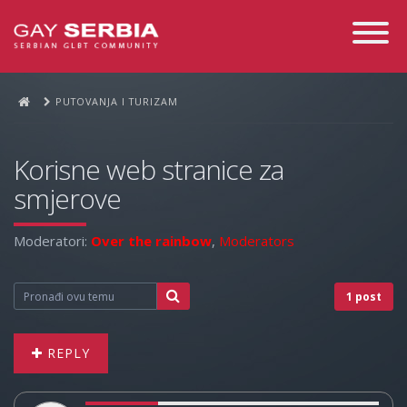
Toggle
Navigati
PUTOVANJA I TURIZAM
Korisne web stranice za
smjerove
Moderatori:
Over the rainbow
,
Moderators
1 post
REPLY