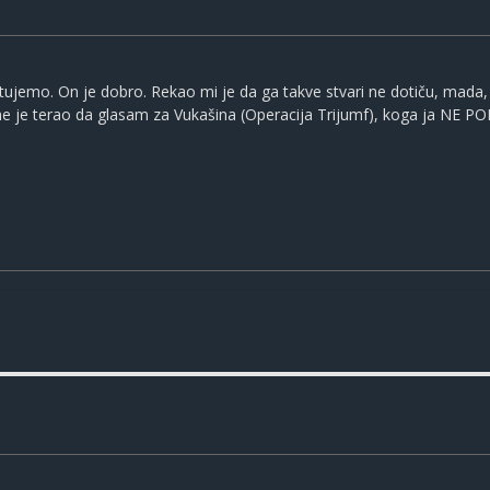
tujemo. On je dobro. Rekao mi je da ga takve stvari ne dotiču, mada, k
 je terao da glasam za Vukašina (Operacija Trijumf), koga ja NE P