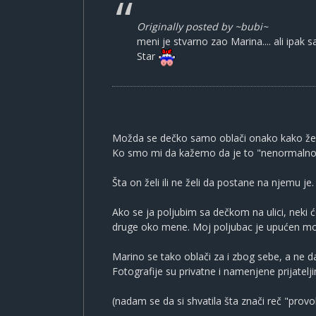
Originally posted by ~bubi~
meni je stvarno zao Marina.... ali ipak s
Star
Možda se dečko samo oblači onako kako želi
Ko smo mi da kažemo da je to "nenormalno
Šta on želi ili ne želi da postane na njemu je.
Ako se ja poljubim sa dečkom na ulici, neki ć
druge oko mene. Moj poljubac je upućen m
Marino se tako oblači za i zbog sebe, a ne d
Fotografije su privatne i namenjene prijatelji
(nadam se da si shvatila šta znači reč "prov