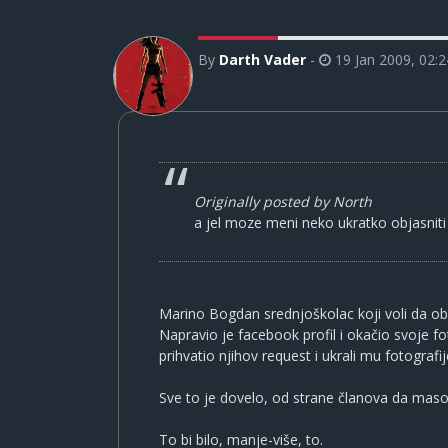
By
Darth Vader
-
19 Jan 2009, 02:2
Originally posted by North
a jel moze meni neko ukratko objasniti
Marino Bogdan srednjoškolac koji voli da obl
Napravio je facebook profil i okačio svoje f
prihvatio njihov request i ukrali mu fotografi
Sve to je dovelo, od strane članova da masov
To bi bilo, manje-više, to.