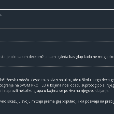
4
 sta je bilo sa tim deckom? ja sam izgleda bas glup kada ne mogu sko
ači žensku odeću. Često tako izlazi na ulicu, ide u školu. Drga deca 
otografije na SVOM PROFILU u kojima nosi odeću suprotog pola. Njegovi 
je i napravili nekoliko grupa u kojima se poziva na njegovo ubijanje.
no iskazuju svoju mržnju prema gej populaciji i da pozivaju na prebij