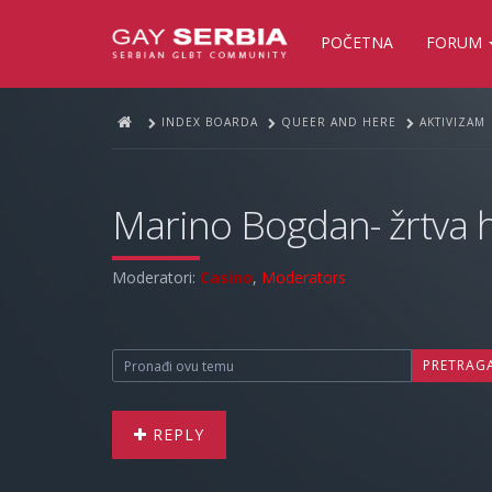
POČETNA
FORUM
INDEX BOARDA
QUEER AND HERE
AKTIVIZAM
Marino Bogdan- žrtva 
Moderatori:
Casino
,
Moderators
PRETRAG
REPLY