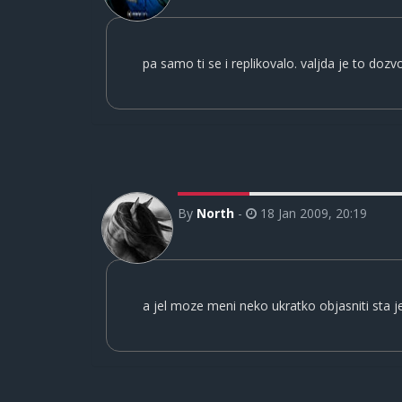
pa samo ti se i replikovalo. valjda je to dozv
By
North
-
18 Jan 2009, 20:19
a jel moze meni neko ukratko objasniti sta j