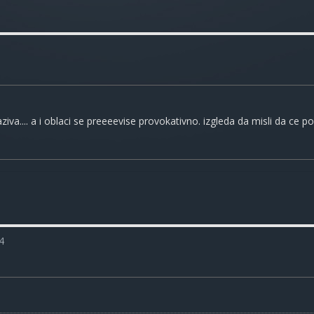
ziva.... a i oblaci se preeeevise provokativno. izgleda da misli da ce po
4