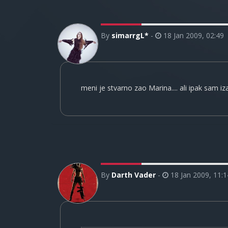
By
simarrgL*
-
18 Jan 2009, 02:49
meni je stvarno zao Marina.... ali ipak sam iza
By
Darth Vader
-
18 Jan 2009, 11:1