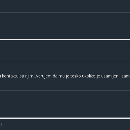
 u kontaktu sa njim...Verujem da mu je tesko ukoliko je usamljen i sam
4