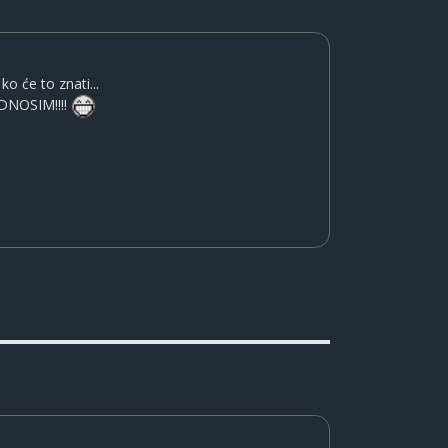
o će to znati...
ODNOSIM!!!!