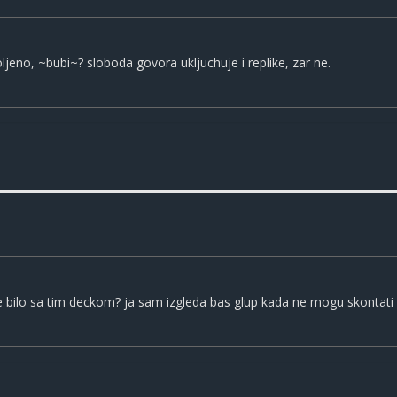
oljeno, ~bubi~? sloboda govora ukljuchuje i replike, zar ne.
e bilo sa tim deckom? ja sam izgleda bas glup kada ne mogu skontati 