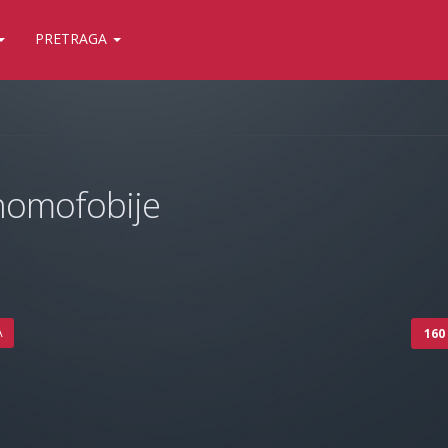
PRETRAGA
homofobije
A
160