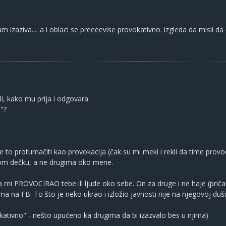
am izaziva.... a i oblaci se preeeevise provokativno. izgleda da misli da 
, kako mu prija i odgovara.
"?
e to protumačiti kao provokacija (čak su mi meki i rekli da time provoc
om dečku, a ne drugima oko mene.
a mi PROVOCIRAO tebe ili ljude oko sebe. On za druge i ne haje (prič
ma na FB. To što je neko ukrao i izložio javnosti nije na njegovoj duši
okativno" - nešto upućeno ka drugima da bi izazvalo bes u njima)