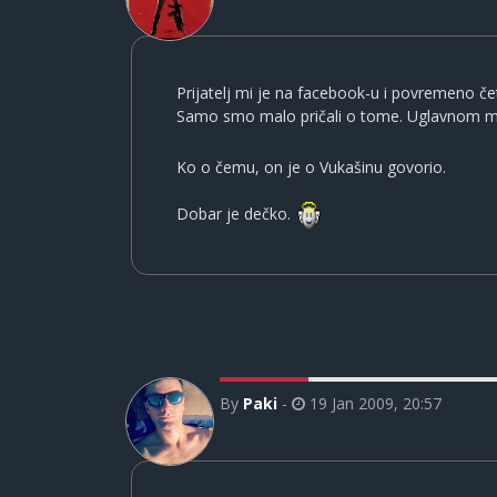
Prijatelj mi je na facebook-u i povremeno če
Samo smo malo pričali o tome. Uglavnom me
Ko o čemu, on je o Vukašinu govorio.
Dobar je dečko.
By
Paki
-
19 Jan 2009, 20:57