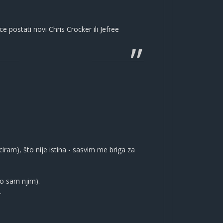
ce postati novi Chris Crocker ili Jefree
iram), što nije istina - sasvim me briga za
ao sam njim).
.