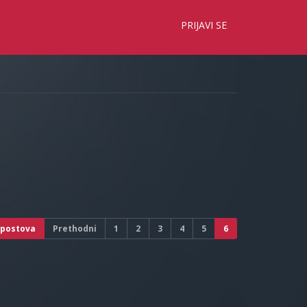
×
PRIJAVI SE
 postova
Prethodni
1
2
3
4
5
6