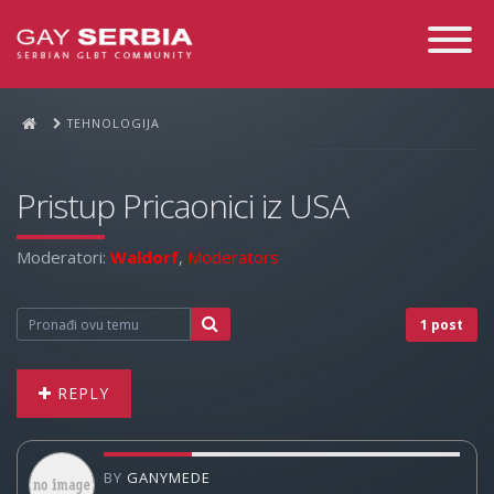
Toggle
Navigati
TEHNOLOGIJA
Pristup Pricaonici iz USA
Moderatori:
Waldorf
,
Moderators
1 post
REPLY
BY
GANYMEDE