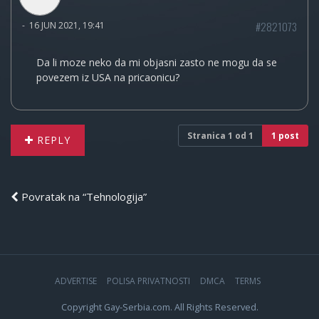
#2821073
-
16 JUN 2021, 19:41
Da li moze neko da mi objasni zasto ne mogu da se
povezem iz USA na pricaonicu?
Stranica
1
od
1
1 post
REPLY
Povratak na “Tehnologija”
ADVERTISE
POLISA PRIVATNOSTI
DMCA
TERMS
Copyright Gay-Serbia.com. All Rights Reserved.