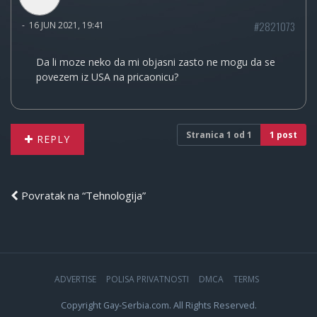
#2821073
-
16 JUN 2021, 19:41
Da li moze neko da mi objasni zasto ne mogu da se
povezem iz USA na pricaonicu?
Stranica
1
od
1
1 post
REPLY
Povratak na “Tehnologija”
ADVERTISE
POLISA PRIVATNOSTI
DMCA
TERMS
Copyright Gay-Serbia.com. All Rights Reserved.