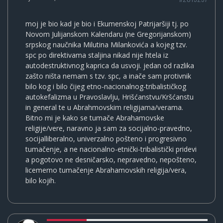
moj je bio kad je bio i Ekumenskoj Patrijaršiji tj. po
Novom Julijanskom Kalendaru (ne Gregorijanskom)
srpskog naučnika Milutina Milankovića a kojeg tzv.
spc po direktivama staljina nikad nije htela iz
autodestruktivnog kaprica da usvoji. jedan od razlika
zašto ništa nemam s tzv. spc, a inače sam protivnik
bilo kog i bilo čijeg etno-nacionalnog-tribalističkog
autokefalizma u Pravoslavlju, Hrišćanstvu/Kršćanstu
in general te u Abrahmovskim religijama/verama.
Bitno mi je kako se tumače Abrahamovske
religije/vere, naravno ja sam za socijalno-pravedno,
socijalliberalno, univerzalno pošteno i progresivno
tumačenje, a ne nacionalno-etnički-tribalistički pridevi
a pogotovo ne desničarsko, nepravedno, nepošteno,
licemerno tumačenje Abrahamovskih religija/vera,
bilo kojih.