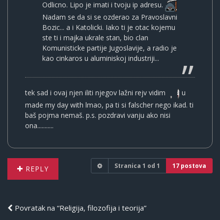
Odlicno. Lipo je imati i tvoju ip adresu.
Nadam se da si se ozderao za Pravoslavni
Bozic... a i Katolicki. Iako ti je otac kojemu
ste ti i majka ukrale stan, bio clan
Komunisticke partije Jugoslavije, a radio je
kao cinkaros u aluminiskoj industriji...
tek sad i ovaj njen iliti njegov lažni rejv vidim
u
made my day with lmao, pa ti si falscher nego ikad. ti
baš pojma nemaš. p.s. pozdravi vanju ako nisi
ona...........
Stranica
1
od
1
17 postova
REPLY
Povratak na “Religija, filozofija i teorija”