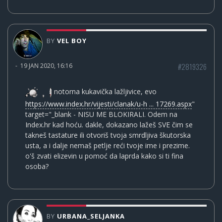
BY
VEL BOY
#2819326
-
19 JAN 2020, 16:16
notorna kukavička lažljivice, evo
https://www.index.hr/vijesti/clanak/u-h ... 17269.aspx
"
target="_blank - NISU ME BLOKIRALI. Odem na
Index.hr kad hoću. dakle, dokazano lažeš SVE čim se
takneš tastature ili otvoriš tvoja smrdljiva škutorska
usta, a i dalje nemaš petlje reći tvoje ime i prezime.
o'š zvati elizevin u pomoć da laprda kako si ti fina
osoba?
BY
URBANA_SELJANKA