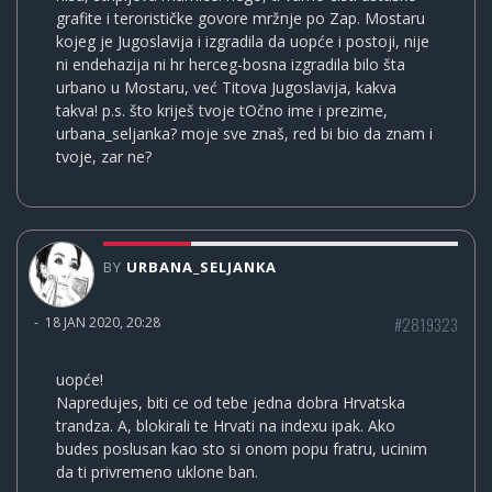
grafite i terorističke govore mržnje po Zap. Mostaru
kojeg je Jugoslavija i izgradila da uopće i postoji, nije
ni endehazija ni hr herceg-bosna izgradila bilo šta
urbano u Mostaru, već Titova Jugoslavija, kakva
takva! p.s. što kriješ tvoje tOčno ime i prezime,
urbana_seljanka? moje sve znaš, red bi bio da znam i
tvoje, zar ne?
BY
URBANA_SELJANKA
#2819323
-
18 JAN 2020, 20:28
uopće!
Napredujes, biti ce od tebe jedna dobra Hrvatska
trandza. A, blokirali te Hrvati na indexu ipak. Ako
budes poslusan kao sto si onom popu fratru, ucinim
da ti privremeno uklone ban.