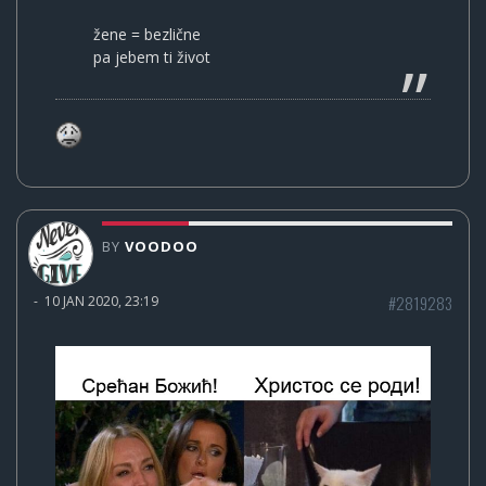
žene = bezlične
pa jebem ti život
BY
VOODOO
#2819283
-
10 JAN 2020, 23:19