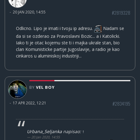
#2819328
-
20 JAN 2020, 14:55
Odlicno. Lipo je imati i tvoju ip adresu.
Nadam se
da si se ozderao za Pravoslavni Bozic... a i Katolicki.
Iako ti je otac kojemu ste ti i majka ukrale stan, bio
clan Komunisticke partije Jugoslavije, a radio je kao
cinkaros u aluminiskoj industriji...
BY
VEL BOY
#2834195
-
17 APR 2022, 12:21
Urbana_Seljanka
napisao:
↑
20 Jan 2020, 14:55