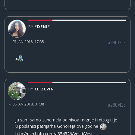
BY
*DENI*
#2807369
-
07 JAN 2018, 17:35
BY
ELIZEVIN
#2807426
-
08 JAN 2018, 01:38
ja sam samo zanemela od nivoa mrznje i mizoginije
u poslanici patrijarha Gonoreja ove godine
http://rs.n1info.com/a354526/Vesti/Vest ...