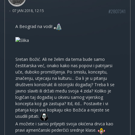
#2807341
-
07 JAN 2018, 12:15
A Beograd na vodi!
Sretan Božić. Ali ne želim da tema bude samo
čestitarska već, onako kako nas popovi i patrijarsi
uče, duboko promišljenja. Po smislu, konceptu,
značenju, utjecaju na kulturu... Da li je u pitanju
društveni konstrukt ili istorijski događaj? Treba li se
javno slaviti ili držati među svoja 4 zida? Koliko je
logičan taj događaj u okviru samog vijerskog
koncepta koji ga zastupa? Itd, itd... Postavite i vi
pitanja koja vas kopkaju oko Božića a nijeste se
usudili pitati.
A možete i samo priljepiti svoja okićena drvca kao
pravi ajmeričanski pederčići srednje klase.