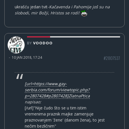
ukrašću jedan tvit-
Kačavenda i Pahomije još su na
slobodi, mir Božji, Hristos se rodi!
BY
VOODOO
#2807537
-
10 JAN 2018, 17:24
[url=https://www.gay-
serbia.com/forum/viewtopic.php?
p=2807428#p2807428]ZlatnaPtica
napisao:
[/url]"Nije čudo što se u tim istim
vremenima praznik majke zamenjuje
praznovanjem 'žene' (danom žena), to jest
nečim bezličnim"