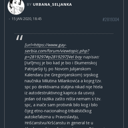
BY
URBANA_SELJANKA
#2819304
-
15 JAN 2020, 18:45
[url=https://www.gay-
serbia.com/forum/viewtopic.php?
p=2819297#p2819297]Vel boy
napisao:
[/url]moj je bio kad je bio i Ekumenskoj
Patrijaršiji tj. po Novom Julijanskom
Kalendaru (ne Gregorijanskom) srpskog
naučnika Milutina Milankovića a kojeg tzv.
spc po direktivama staljina nikad nije htela
iz autodestruktivnog kaprica da usvoji.
jedan od razlika zašto ništa nemam s tzv.
spc, a inače sam protivnik bilo kog i bilo
čijeg etno-nacionalnog-tribalističkog
autokefalizma u Pravoslavlju,
Hrišćanstvu/Kršćanstu in general te u