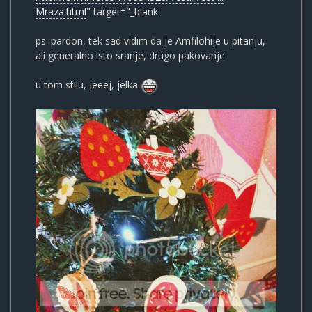
Mraza.html
" target="_blank
ps. pardon, tek sad vidim da je Amfilohije u pitanju,
ali generalno isto sranje, drugo pakovanje
u tom stilu, jeeej, jelka