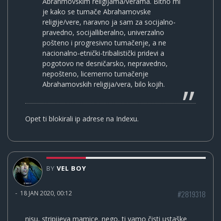
Abrahmovskim religijama/verama. Bitno mi
je kako se tumače Abrahamovske
religije/vere, naravno ja sam za socijalno-
pravedno, socijalliberalno, univerzalno
pošteno i progresivno tumačenje, a ne
nacionalno-etnički-tribalistički pridevi a
pogotovo ne desničarsko, nepravedno,
nepošteno, licemerno tumačenje
Abrahamovskih religija/vera, bilo kojih.
Opet ti blokirali ip adrese na Indexu.
BY
VEL BOY
#2819318
-
18 JAN 2020, 00:12
nisu, stripijeva mamice. nego, ti vamo čisti ustaške