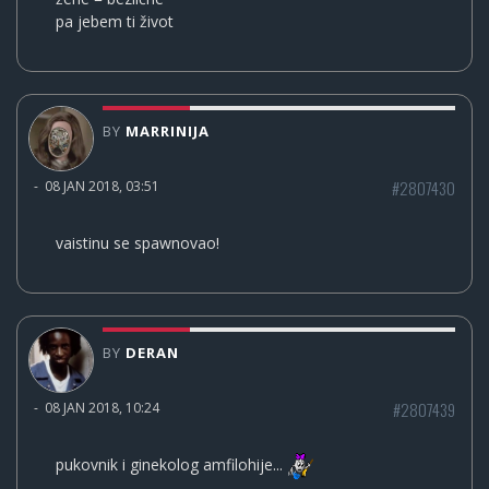
pa jebem ti život
BY
MARRINIJA
#2807430
-
08 JAN 2018, 03:51
vaistinu se spawnovao!
BY
DERAN
#2807439
-
08 JAN 2018, 10:24
pukovnik i ginekolog amfilohije...