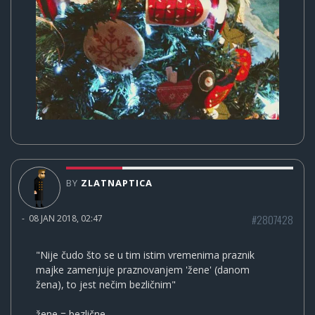
BY
ZLATNAPTICA
#2807428
-
08 JAN 2018, 02:47
"Nije čudo što se u tim istim vremenima praznik
majke zamenjuje praznovanjem 'žene' (danom
žena), to jest nečim bezličnim"
žene = bezlične