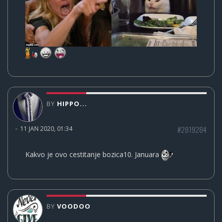
BY
HIPPO...
#2819284
-
11 JAN 2020, 01:34
Kakvo je ovo cestitanje bozica10. Januara
BY
VOODOO