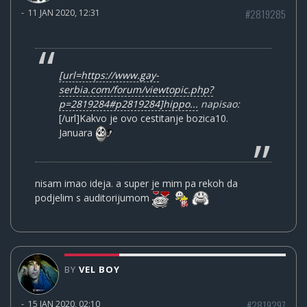
#2819285
-
11 JAN 2020, 12:31
[url=https://www.gay-
serbia.com/forum/viewtopic.php?
p=2819284#p2819284]hippo...
napisao:
[/url]Kakvo je ovo cestitanje bozica10.
Januara
nisam imao ideja. a super je mim pa rekoh da
podjelim s auditorijumom
BY
VEL BOY
#2819297
-
15 JAN 2020, 02:10