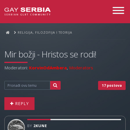
Toggle
Navigati
RELIGIJA, FILOZOFIJA I TEORIJA
Mir božji - Hristos se rodi!
Moderatori:
KorvinOdAmbera
,
Moderators
17 postova
REPLY
BY
2KUNE