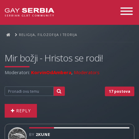
Toggle
Navigati
RELIGIJA, FILOZOFIJA I TEORIJA
Mir božji - Hristos se rodi!
Moderatori:
KorvinOdAmbera
,
Moderators
17 postova
REPLY
BY
2KUNE