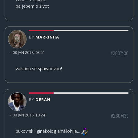
pa jebem ti život
BY
MARRINIJA
#2807430
-
08 JAN 2018, 03:51
vaistinu se spawnovao!
BY
DERAN
#2807439
-
08 JAN 2018, 10:24
pukovnik i ginekolog amfilohije...