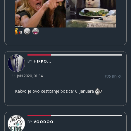
BY
HIPPO...
#2819284
-
11 JAN 2020, 01:34
Kakvo je ovo cestitanje bozica10. Januara
BY
VOODOO