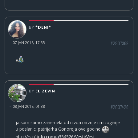
BY
*DENI*
#2807369
-
07 JAN 2018, 17:35
BY
ELIZEVIN
#2807426
-
08 JAN 2018, 01:38
ja sam samo zanemela od nivoa mrznje i mizoginije
u poslanici patrijarha Gonoreja ove godine
http://rs.n1info.com/a354526/Vesti/Vest ...