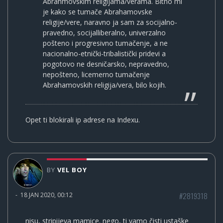
Abrahmovskim religijama/verama. Bitno mi
je kako se tumače Abrahamovske
religije/vere, naravno ja sam za socijalno-
pravedno, socijalliberalno, univerzalno
pošteno i progresivno tumačenje, a ne
nacionalno-etnički-tribalistički pridevi a
pogotovo ne desničarsko, nepravedno,
nepošteno, licemerno tumačenje
Abrahamovskih religija/vera, bilo kojih.
Opet ti blokirali ip adrese na Indexu.
BY
VEL BOY
#2819318
-
18 JAN 2020, 00:12
nisu, stripijeva mamice. nego, ti vamo čisti ustaške