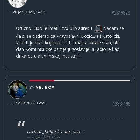
#2819328
-
20 JAN 2020, 14:55
Odlicno. Lipo je imati i tvoju ip adresu.
Nadam se
da si se ozderao za Pravoslavni Bozic... a i Katolicki.
Iako ti je otac kojemu ste ti i majka ukrale stan, bio
clan Komunisticke partije Jugoslavije, a radio je kao
cinkaros u aluminiskoj industriji...
BY
VEL BOY
#2834195
-
17 APR 2022, 12:21
Urbana_Seljanka
napisao:
↑
20 Jan 2020, 14:55