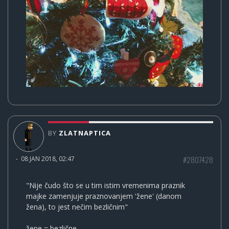
BY
ZLATNAPTICA
#2807428
-
08 JAN 2018, 02:47
"Nije čudo što se u tim istim vremenima praznik
majke zamenjuje praznovanjem 'žene' (danom
žena), to jest nečim bezličnim"
žene = bezlične