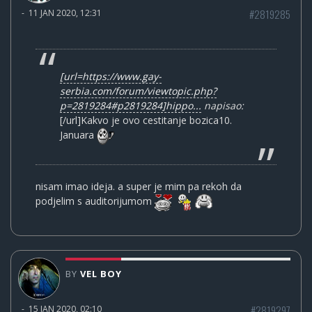
#2819285
-
11 JAN 2020, 12:31
[url=https://www.gay-
serbia.com/forum/viewtopic.php?
p=2819284#p2819284]hippo...
napisao:
[/url]Kakvo je ovo cestitanje bozica10.
Januara
nisam imao ideja. a super je mim pa rekoh da
podjelim s auditorijumom
BY
VEL BOY
#2819297
-
15 JAN 2020, 02:10