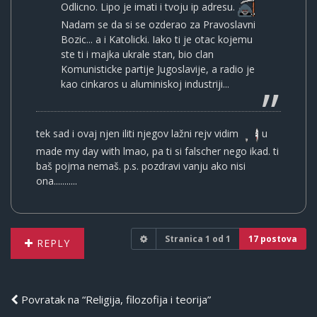
Odlicno. Lipo je imati i tvoju ip adresu.
Nadam se da si se ozderao za Pravoslavni
Bozic... a i Katolicki. Iako ti je otac kojemu
ste ti i majka ukrale stan, bio clan
Komunisticke partije Jugoslavije, a radio je
kao cinkaros u aluminiskoj industriji...
tek sad i ovaj njen iliti njegov lažni rejv vidim
u
made my day with lmao, pa ti si falscher nego ikad. ti
baš pojma nemaš. p.s. pozdravi vanju ako nisi
ona...........
Stranica
1
od
1
17 postova
REPLY
Povratak na “Religija, filozofija i teorija”