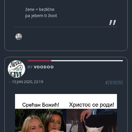
žene = bezlične
pa jebem ti život
BY
VOODOO
#2819283
-
10 JAN 2020, 23:19