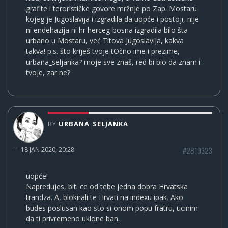
grafite i terorističke govore mržnje po Zap. Mostaru
kojeg je Jugoslavija i izgradila da uopće i postoji, nije
ni endehazija ni hr herceg-bosna izgradila bilo šta
urbano u Mostaru, već Titova Jugoslavija, kakva
takva! p.s. što kriješ tvoje tOčno ime i prezime,
urbana_seljanka? moje sve znaš, red bi bio da znam i
tvoje, zar ne?
BY
URBANA_SELJANKA
#2819323
-
18 JAN 2020, 20:28
uopće!
Napredujes, biti ce od tebe jedna dobra Hrvatska
trandza. A, blokirali te Hrvati na indexu ipak. Ako
budes poslusan kao sto si onom popu fratru, ucinim
da ti privremeno uklone ban.