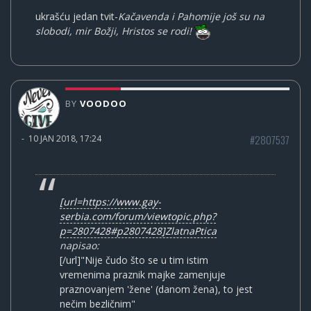
ukrašću jedan tvit-
Kačavenda i Pahomije još su na
slobodi, mir Božji, Hristos se rodi!
BY
VOODOO
#2807537
-
10 JAN 2018, 17:24
[url=https://www.gay-
serbia.com/forum/viewtopic.php?
p=2807428#p2807428]ZlatnaPtica
napisao:
[/url]"Nije čudo što se u tim istim
vremenima praznik majke zamenjuje
praznovanjem 'žene' (danom žena), to jest
nečim bezličnim"