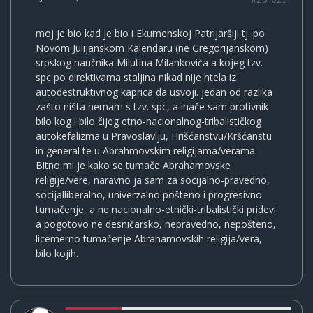
moj je bio kad je bio i Ekumenskoj Patrijaršiji tj. po
Novom Julijanskom Kalendaru (ne Gregorijanskom)
srpskog naučnika Milutina Milankovića a kojeg tzv.
spc po direktivama staljina nikad nije htela iz
autodestruktivnog kaprica da usvoji. jedan od razlika
zašto ništa nemam s tzv. spc, a inače sam protivnik
bilo kog i bilo čijeg etno-nacionalnog-tribalističkog
autokefalizma u Pravoslavlju, Hrišćanstvu/Kršćanstu
in general te u Abrahmovskim religijama/verama.
Bitno mi je kako se tumače Abrahamovske
religije/vere, naravno ja sam za socijalno-pravedno,
socijalliberalno, univerzalno pošteno i progresivno
tumačenje, a ne nacionalno-etnički-tribalistički pridevi
a pogotovo ne desničarsko, nepravedno, nepošteno,
licemerno tumačenje Abrahamovskih religija/vera,
bilo kojih.