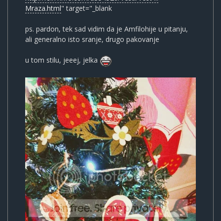
Mraza.html
" target="_blank
ps. pardon, tek sad vidim da je Amfilohije u pitanju,
ali generalno isto sranje, drugo pakovanje
u tom stilu, jeeej, jelka