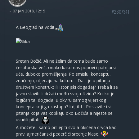
#2807341
-
07 JAN 2018, 12:15
A Beograd na vodi!
Sretan Božić. Ali ne želim da tema bude samo
čestitarska već, onako kako nas popovi i patrijarsi
uče, duboko promišljenja. Po smislu, konceptu,
značenju, utjecaju na kulturu... Da li je u pitanju
društveni konstrukt ili istorijski događaj? Treba li se
javno slaviti ili držati među svoja 4 zida? Koliko je
logičan taj događaj u okviru samog vijerskog
koncepta koji ga zastupa? Itd, itd... Postavite i vi
pitanja koja vas kopkaju oko Božića a nijeste se
usudili pitati.
A možete i samo priljepiti svoja okićena drvca kao
pravi ajmeričanski pederčići srednje klase.