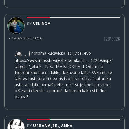
BY
VEL BOY
#2819326
-
19 JAN 2020, 16:16
notorna kukavička lažljivice, evo
https://www.index.hr/vijesti/clanak/u-h ... 17269.aspx
"
target="_blank - NISU ME BLOKIRALI. Odem na
Index.hr kad hoću. dakle, dokazano lažeš SVE čim se
takneš tastature ili otvoriš tvoja smrdljiva škutorska
usta, a i dalje nemaš petlje reći tvoje ime i prezime.
o'š zvati elizevin u pomoć da laprda kako si ti fina
osoba?
BY
URBANA_SELJANKA