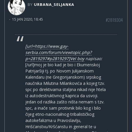
BY
URBANA_SELJANKA
#2819304
-
15 JAN 2020, 18:45
[url=https://www.gay-
serbia.com/forum/viewtopic.php?
p=2819297#p2819297]Vel boy
napisao:
[/url]moj je bio kad je bio i Ekumenskoj
Patrijaršiji tj. po Novom Julijanskom
Kalendaru (ne Gregorijanskom) srpskog
naučnika Milutina Milankovića a kojeg tzv.
spc po direktivama staljina nikad nije htela
iz autodestruktivnog kaprica da usvoji.
jedan od razlika zašto ništa nemam s tzv.
spc, a inače sam protivnik bilo kog i bilo
čijeg etno-nacionalnog-tribalističkog
autokefalizma u Pravoslavlju,
Hrišćanstvu/Kršćanstu in general te u