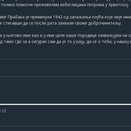
о толико помогне преживелим избеглицама погрома у Хрватској.
ви! Прабака је преминула 1942 од запаљења плућа које није има
не стигавши да се после рата захвали своме доброчинитељу.
ега у његово име као и у име целе наше породице захваљујем на 
тамо где си а сигуран сам да је то у рају, да се о теби, у нашо
9:33