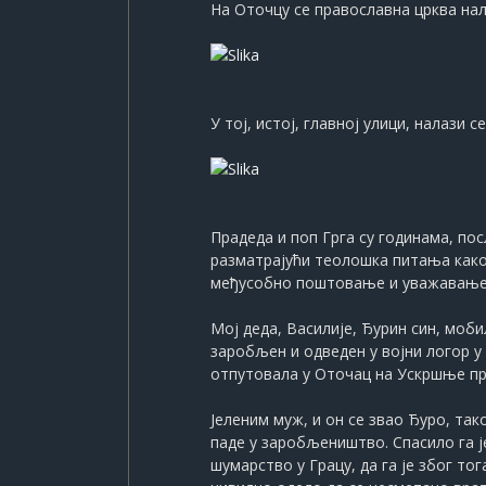
На Оточцу се православна црква нала
У тој, истој, главној улици, налази се
Прадеда и поп Грга су годинама, по
разматрајући теолошка питања како
међусобно поштовање и уважавање 
Мој деда, Василије, Ђурин син, мобил
заробљен и одведен у војни логор у
отпутовала у Оточац на Ускршње праз
Јеленим муж, и он се звао Ђуро, так
паде у заробљеништво. Спасило га ј
шумарство у Грацу, да га је због т