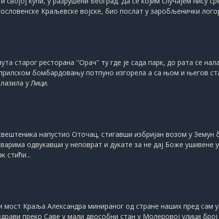
 својој кући, у разрушени Београд. Да се којим случајем нису с
гословенске Краљевске војске, био послат у заробљенички лого
та старог ресторана ''Орач'' ту где је сада парк, до рата се 
априлском бомбардовању потпуно изгорела а са њом и његов стан
алазила у Лици.
свештеника напустио Оточац, стигавши избријан возом у Земун 
варима одвукавши у неповрат и дукате за не дај Боже ушивене у
к стићи...
и мост Краља Александра минираног од стране наших пред сам у
драви преко Саве у мали двособни стан у Молеровој улици број 