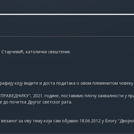
а Старчевић, католички свештеник.
афију коју видите и доста података о овом племенитом човеку 
'ПРАВЕДНИКУ'', 2021. године, поставимо плочу захвалности у пр
е до почетка Другог светског рата.
везаног за ову тему који сам објавио 18.06.2012 у блогу ''Двојно ј