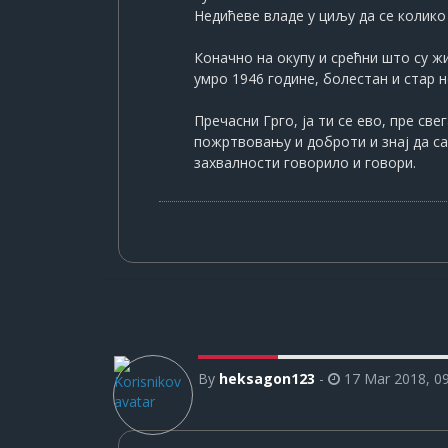
Недићеве владе у циљу да се колик
Коначно на окупу и срећни што су жи
умро 1946 године, болестан и стар 
Пречасни Грго, ја ти се ево, пре св
пожртвовању и доброти и знај да сад 
захвалности говорило и говори.
By
heksagon123
-
17 Mar 2018, 0