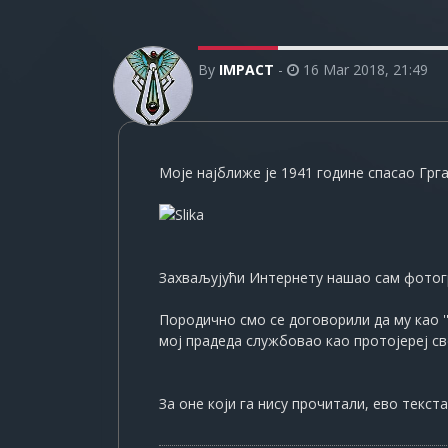
By
IMPACT
-
16 Mar 2018, 21:49
Моје најближе је 1941 године спасао Грг
Захваљујући Интернету нашао сам фотогр
Породично смо се договорили да му као '
мој прадеда службовао као протојереј св
За оне који га нису прочитали, ево текста 