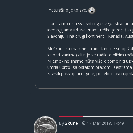
Prestrašno je to sve.
Ljudi tamo nisu svjesni toga svega stradanj
ideologijama itd. Ne znam, teško je reći što je
Slavoniju ili na drugi kontinent - Kanada, Aus
Muškarci sa majčine strane familije su bježali 
sa partizanima) ali nije se radilo o bližim r
Nijemci- ne znamo ništa više o tome niti uzro
umrla ubrzo, sa ostalom braćom i sestrama se 
završili posvojeni negdje, posebno ovi najml
By
2kune
-
17 Mar 2018, 14:49