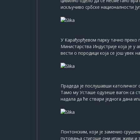
цивилно одело да се несметано врати
искључиво србске националности Ју
У Карађорђевом парку тачно преко пу
Министарства Индустрије која је у 
вести о породици која се још увек н
Прадеда је послушавши католичког 
Тамо му Усташе одузеше вагон са ст
надала да ће ствари једнога дана ипа
Понтонским, који је заменио срушен
путовања стигоше они ипак живи и з