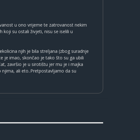
zovanost u ono vrijeme te zatrovanost nekim
ji su ostali živjeti, nisu se iselili u
ekolicina njih je bila streljana (zbog suradnje
ce je imao, skončao je tako što su ga ubili
, završio je u sirotištu jer mu je i majka
o njima, ali eto..Pretpostavljamo da su