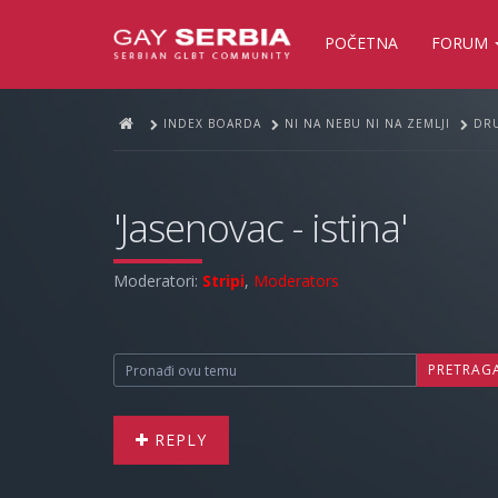
POČETNA
FORUM
INDEX BOARDA
NI NA NEBU NI NA ZEMLJI
DRU
'Jasenovac - istina'
Moderatori:
Stripi
,
Moderators
PRETRAG
REPLY