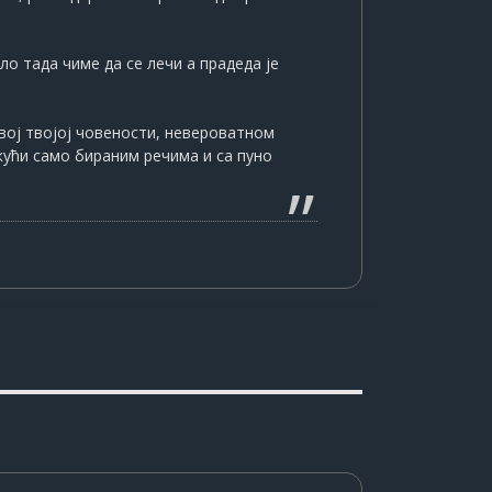
ло тада чиме да се лечи а прадеда је
свој твојој човености, невероватном
ј кући само бираним речима и са пуно