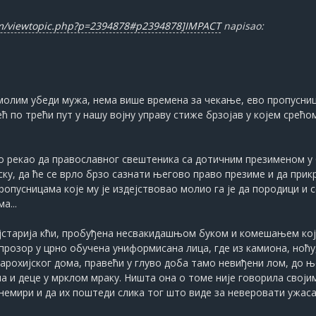
um/viewtopic.php?p=2394878#p2394878]IMPACT
napisao:
е молим убеди мужа, нема више времена за чекање, ево пропусниц
већ по трећи пут у нашу војну управу стиже брзојав у којем сре
рао рекао да православног свештеника са дотичним презименом у 
ску, да ће се врло брзо сазнати његово право презиме и да при
пропусницама које му је издејствовао молио га је да породици и 
а...
ајстарија кћи, пробуђена несвакидашњом буком и комешањем ко
прозор у црно обучена униформисана лица, где из камиона, ноћу, 
парохијског дома, правећи у глуво доба тамо невиђени лом, до њ
на и деце у мрклом мраку. Ништа она о томе није говорила свој
узнемири и да их поштеди слика тог што виде за неверовати ужаса