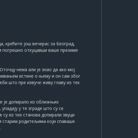
а, крећите још вечерас за Београд,
ћом погрешно откуцавши ваше презиме
Оточцу нема али је знао да ако мој
кривањем истине о њему и он сам због
себи што пре извуче живу главу из тек
је је допирало из оближњих
упадају у те зграде што су се
е су из тих станова допирали звуци
им старим родитељима који спаваше
.