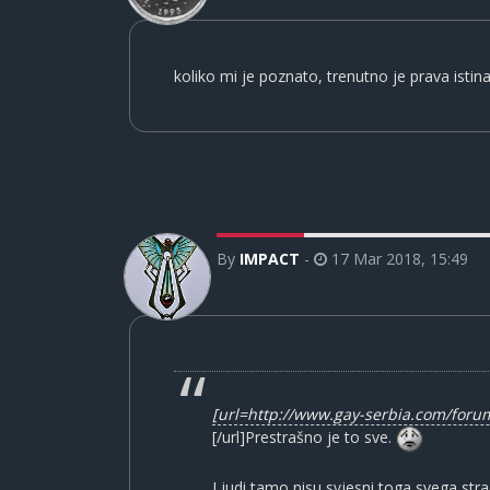
koliko mi je poznato, trenutno je prava istin
By
IMPACT
-
17 Mar 2018, 15:49
[url=http://www.gay-serbia.com/for
[/url]Prestrašno je to sve.
Ljudi tamo nisu svjesni toga svega str