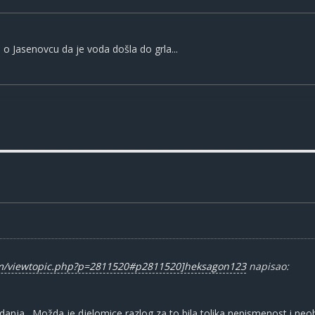
a o Jasenovcu da je voda došla do grla...
um/viewtopic.php?p=2811520#p2811520]heksagon123
napisao:
adanja . Možda je djelomice razlog za to bila tolika nepismenost i ne