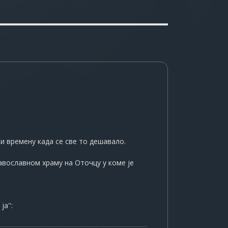
и времену када се све то дешавало.
авославном храму на Оточцу у коме је
а'':