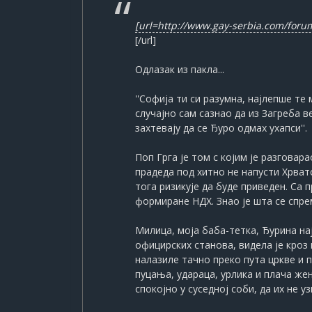
[url=http://www.gay-serbia.com/for
[/url]
Одлазак из пакла...
''Софија ти си разумна, најлепше т
случајно сам сазнао да из Загреба 
захтевају да се Ђуро одмах ухапси''.
Поп Грга је том с којим је разгова
прадеда под хитно не напусти Хрват
тога ризикује да буде приведен. Са 
формиране НДХ. Знао је шта се спрем
Милица, моја баба-тетка, Ђурина н
официрских станова, видела је кроз 
налазиле тачно преко пута цркве и 
пуцања, удараца, урлика и плача же
спокојно у суседној соби, да их не 