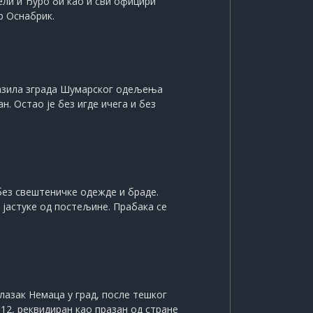
рели и Ђуро би као и сви официри
р Оснабрик.
налазила зграда Шумарског одељења
. Остао је без игде ичега и без
без свештеничке одежде и браде.
 јастуке од постељине. Прабака се
лазак Немаца у град, после тешког
12, реквидиран као празан од стране