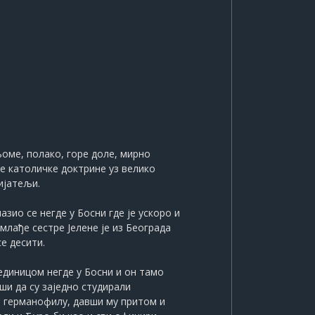
њоме, полако, горе доле, мирно
е католичке доктрине уз велико
ијатељи.
азио се негде у Босни где је ускоро и
лађе сестре Јелене је из Београда
е десити.
јединицом негде у Босни и он тамо
ши да су заједно студирали
и германофилу, давши му притом и