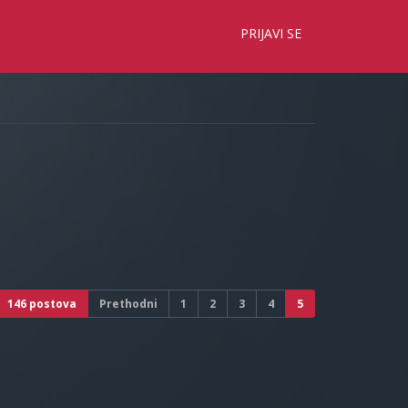
×
PRIJAVI SE
146 postova
Prethodni
1
2
3
4
5