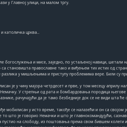
зи у Главној улици, на малом тргу.
 и католичка црква...
сле богослужења и мисе, заједно, по устаљеној навици, шетали 
 са становишта православне тако и виђењем тих истих од стран
разлика у мишљењима и приступу проблемима вере. Били су пр
исан је у чину мајора четрдесет и прве, у том месецу априлу нал
 Немачку. У стрепњи од рата и бомбардовања породица његове м
нике, рачунајући да је тамо безбедније док се не види шта ће с
ође мобилисан у исто време, такође се налазећи и он са својом 
е то што је говорио Немачки и што је главнокомандујући, сазнав
ога пустио на слободу, из поштовања према свом бившем колеги 