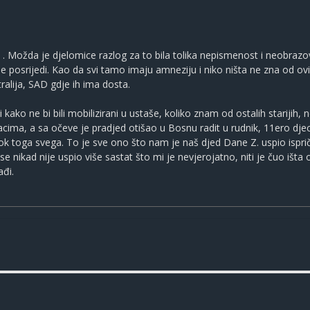
a . Možda je djelomice razlog za to bila tolika nepismenost i neobra
 posrijedi. Kao da svi tamo imaju amneziju i niko ništa ne zna od ovih ko
tralija, SAD gdje ih ima dosta.
kako ne bi bili mobilizirani u ustaše, koliko znam od ostalih starijih, n
ođacima, a sa očeve je pradjed otišao u Bosnu radit u rudnik, 11ero dje
k toga svega. To je sve ono što nam je naš djed Dane Z. uspio ispričat
nikad nije uspio više sastat što mi je nevjerojatno, niti je čuo išta 
ađi.