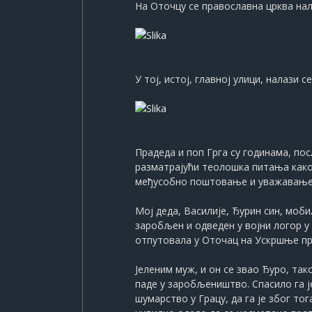
На Оточцу се православна црква нала
У тој, истој, главној улици, налази се
Прадеда и поп Грга су годинама, по
разматрајући теолошка питања како
међусобно поштовање и уважавање 
Мој деда, Василије, Ђурин син, мобил
заробљен и одведен у војни логор у
отпутовала у Оточац на Ускршње праз
Јеленим муж, и он се звао Ђуро, так
паде у заробљеништво. Спасило га ј
шумарство у Грацу, да га је због т