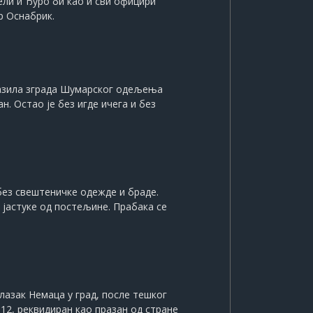
рели и Ђуро би као и сви официри
р Оснабрик.
налазила зграда Шумарског одељења
. Остао је без игде ичега и без
без свештеничке одежде и браде.
 јастуке од постељине. Прабака се
лазак Немаца у град, после тешког
12, реквидиран као празан од стране