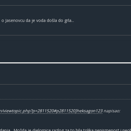
a o Jasenovcu da je voda došla do grla...
um/viewtopic.php?p=2811520#p2811520]heksagon123
napisao:
adanja . Možda je djelomice razlog za to bila tolika nepismenost i ne