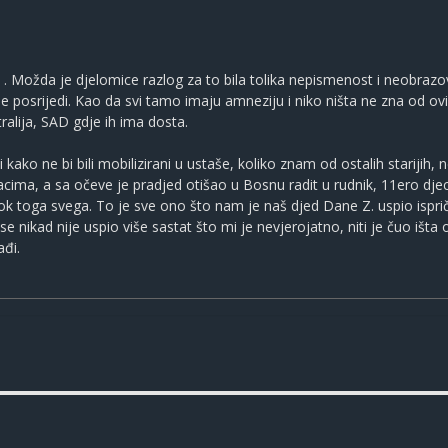
a . Možda je djelomice razlog za to bila tolika nepismenost i neobra
 posrijedi. Kao da svi tamo imaju amneziju i niko ništa ne zna od ovih ko
tralija, SAD gdje ih ima dosta.
kako ne bi bili mobilizirani u ustaše, koliko znam od ostalih starijih, n
ođacima, a sa očeve je pradjed otišao u Bosnu radit u rudnik, 11ero dje
k toga svega. To je sve ono što nam je naš djed Dane Z. uspio ispričat
nikad nije uspio više sastat što mi je nevjerojatno, niti je čuo išta 
ađi.