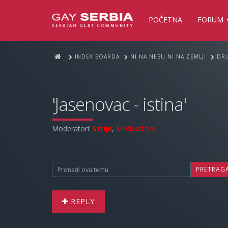
POČETNA
FORUM
INDEX BOARDA
NI NA NEBU NI NA ZEMLJI
DRU
'Jasenovac - istina'
Moderatori:
Stripi
,
Moderators
PRETRAG
REPLY