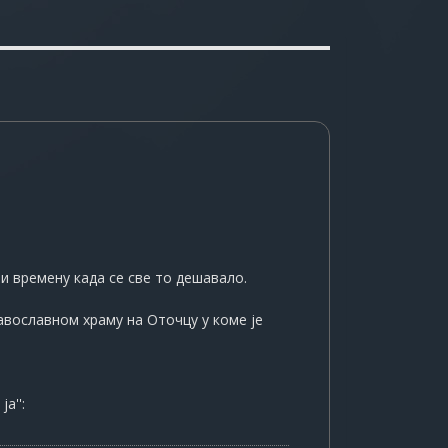
и времену када се све то дешавало.
авославном храму на Оточцу у коме је
а'':