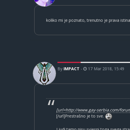
koliko mi je poznato, trenutno je prava istin
By
IMPACT
-
17 Mar 2018, 15:49
[url=http://www.gay-serbia.com/for
[/url]Prestrašno je to sve.
Ljudi tamo nisu svjesni toga svega str