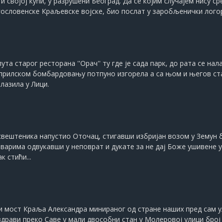
 својој кући, у разрушени Београд. Да се којим случајем нису с
гословенске Краљевске војске, био послат у заробљенички лого
та старог ресторана ''Орач'' ту где је сада парк, до рата се 
априлском бомбардовању потпуно изгорела а са њом и његов стан
алазила у Лици.
свештеника напустио Оточац, стигавши избријан возом у Земун 
варима одвукавши у неповрат и дукате за не дај Боже ушивене у
к стићи...
и мост Краља Александра минираног од стране наших пред сам у
драви преко Саве у мали двособни стан у Молеровој улици број 