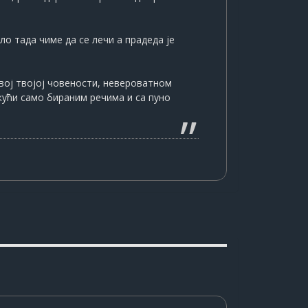
ло тада чиме да се лечи а прадеда је
свој твојој човености, невероватном
ј кући само бираним речима и са пуно