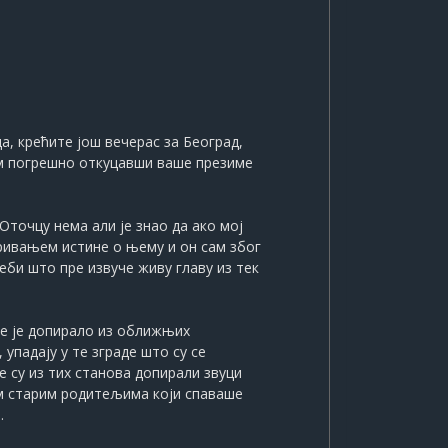
а, крећите још вечерас за Београд,
ћом погрешно откуцавши ваше презиме
Оточцу нема али је знао да ако мој
кривањем истине о њему и он сам због
себи што пре извуче живу главу из тек
је је допирало из оближњих
упадају у те зграде што су се
е су из тих станова допирали звуци
им старим родитељима који спаваше
.