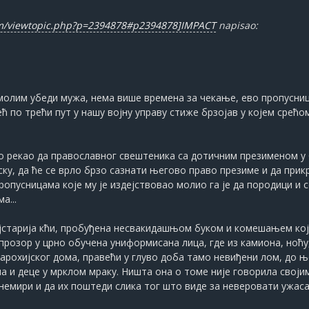
um/viewtopic.php?p=2394878#p2394878]IMPACT
napisao:
е молим убеди мужа, нема више времена за чекање, ево пропусниц
већ по трећи пут у нашу војну управу стиже брзојав у којем сре
рао рекао да православног свештеника са дотичним презименом у 
ску, да ће се врло брзо сазнати његово право презиме и да при
пропусницама које му је издејствовао молио га је да породици и 
а...
ајстарија кћи, пробуђена несвакидашњом буком и комешањем ко
прозор у црно обучена униформисана лица, где из камиона, ноћу, 
парохијског дома, правећи у глуво доба тамо невиђени лом, до њ
на и деце у мрклом мраку. Ништа она о томе није говорила свој
узнемири и да их поштеди слика тог што виде за неверовати ужаса