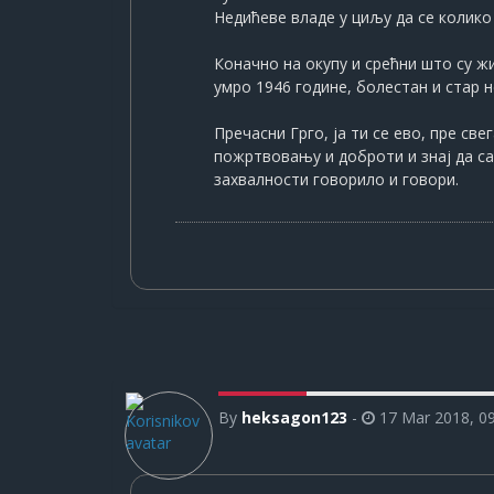
Недићеве владе у циљу да се колик
Коначно на окупу и срећни што су жи
умро 1946 године, болестан и стар 
Пречасни Грго, ја ти се ево, пре св
пожртвовању и доброти и знај да сад 
захвалности говорило и говори.
By
heksagon123
-
17 Mar 2018, 0