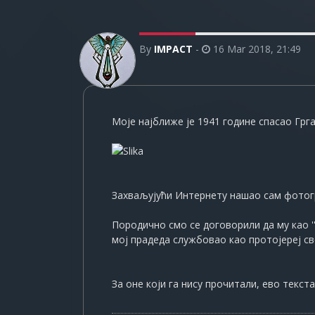
By
IMPACT
-
16 Mar 2018, 21:49
Моје најближе је 1941 године спасао Грг
Захваљујући Интернету нашао сам фотогр
Породично смо се договорили да му као '
мој прадеда службовао као протојереј св
За оне који га нису прочитали, ево текста 