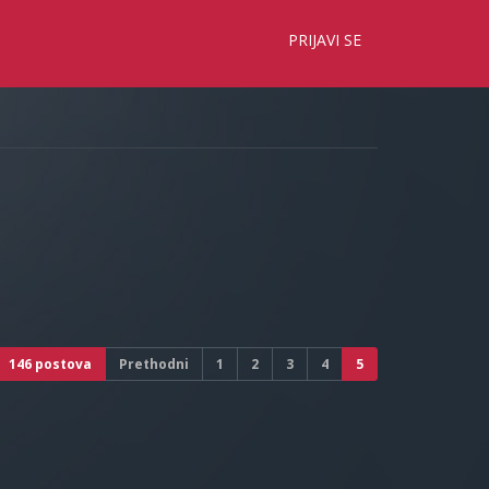
×
PRIJAVI SE
146 postova
Prethodni
1
2
3
4
5