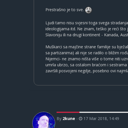
Prestrašno je to sve.
Ljudi tamo nisu svjesni toga svega stradanj
ideologijama itd. Ne znam, teško je reći što je
Slavoniju ili na drugi kontinent - Kanada, Aus
Muškarci sa majčine strane familije su bježali 
sa partizanima) ali nije se radilo o bližim r
Nijemci- ne znamo ništa više o tome niti uzro
umrla ubrzo, sa ostalom braćom i sestrama se 
završili posvojeni negdje, posebno ovi najml
By
2kune
-
17 Mar 2018, 14:49