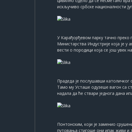
цивилно одело да се несметано врати
искључиво србске националности Ју
У Карађорђевом парку тачно преко пу
Министарства Индустрије која је у 
вести о породици која се још увек н
Прадеда је послушавши католичког 
Тамо му Усташе одузеше вагон са ст
надала да ће ствари једнога дана ипа
Понтонским, који је заменио срушен
путовања стигоше они ипак живи и з