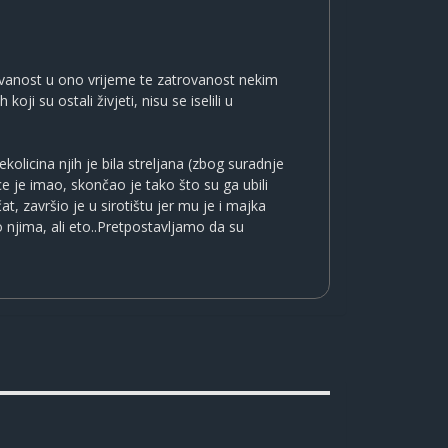
zovanost u ono vrijeme te zatrovanost nekim
ji su ostali živjeti, nisu se iselili u
ekolicina njih je bila streljana (zbog suradnje
ce je imao, skončao je tako što su ga ubili
, završio je u sirotištu jer mu je i majka
o njima, ali eto..Pretpostavljamo da su