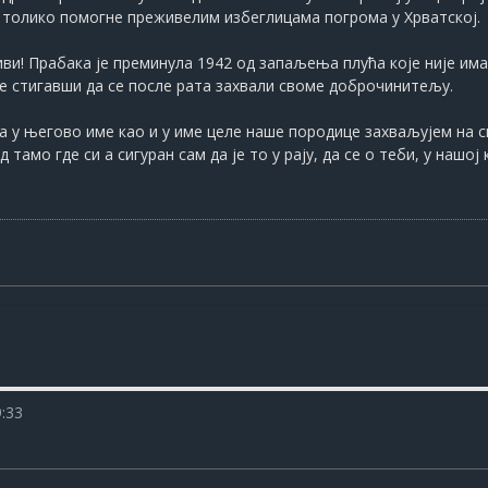
о толико помогне преживелим избеглицама погрома у Хрватској.
ви! Прабака је преминула 1942 од запаљења плућа које није има
не стигавши да се после рата захвали своме доброчинитељу.
ега у његово име као и у име целе наше породице захваљујем на 
тамо где си а сигуран сам да је то у рају, да се о теби, у нашо
9:33