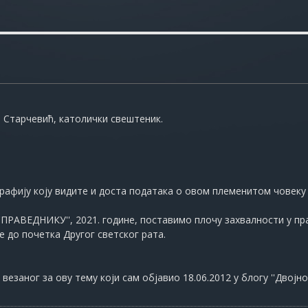
а Старчевић, католички свештеник.
афију коју видите и доста података о овом племенитом човеку 
'ПРАВЕДНИКУ'', 2021. године, поставимо плочу захвалности у пр
е до почетка Другог светског рата.
везаног за ову тему који сам објавио 18.06.2012 у блогу ''Двојно ј