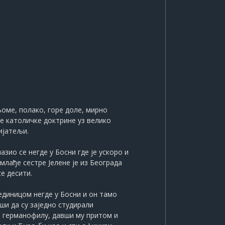
њоме, полако, горе доле, мирно
е католичке доктрине уз велико
ијатељи.
азио се негде у Босни где је ускоро и
лађе сестре Јелене је из Београда
е десити.
јединицом негде у Босни и он тамо
ши да су заједно студирали
и германофилу, давши му притом и