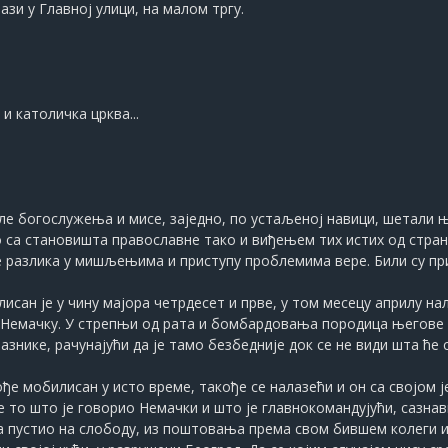
зи у Главној улици, на малом тргу.
 и католичка црква...
сле богослужења и мисе, заједно, по устаљеној навици, шетали 
 са становишта православне тако и виђењем тих истих од стран
разлика у мишљењима и приступу проблемима вере. Били су пр
исан је у чину мајора четрдесет и прве, у том месецу априлу нал
 Немачку. У стрепњи од рата и бомбардовања породица његове м
нике, рачунајући да је тамо безбедније док се не види шта ће с
ође мобилисан у исто време, такође се налазећи и он са својом 
е то што је говорио Немачки и што је главнокомандујући, сазнав
ога пустио на слободу, из поштовања према свом бившем колеги 