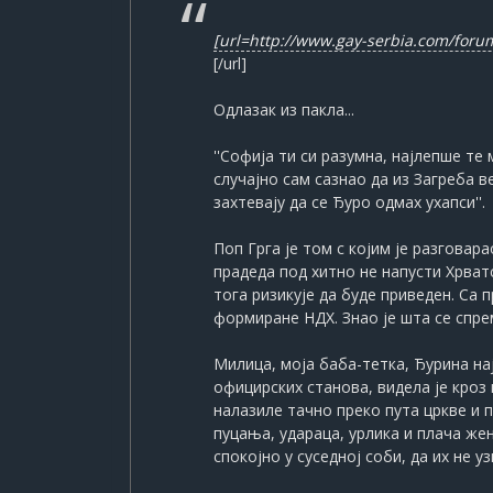
[url=http://www.gay-serbia.com/for
[/url]
Одлазак из пакла...
''Софија ти си разумна, најлепше т
случајно сам сазнао да из Загреба 
захтевају да се Ђуро одмах ухапси''.
Поп Грга је том с којим је разгова
прадеда под хитно не напусти Хрват
тога ризикује да буде приведен. Са 
формиране НДХ. Знао је шта се спрем
Милица, моја баба-тетка, Ђурина н
официрских станова, видела је кроз 
налазиле тачно преко пута цркве и 
пуцања, удараца, урлика и плача же
спокојно у суседној соби, да их не 