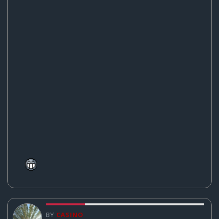
BY
CASINO