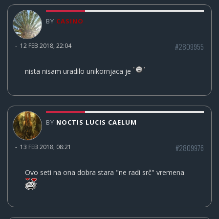
BY
CASINO
#2809955
-
12 FEB 2018, 22:04
nista nisam uradilo unikornjaca je
BY
NOCTIS LUCIS CAELUM
#2809976
-
13 FEB 2018, 08:21
Ovo seti na ona dobra stara "ne radi srč" vremena