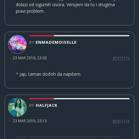
dolazi od sigurnih izvora. Verujem da to i drugima
pravi problem.
BY
ENMADEMOISELLE
#2811713
-
23 MAR 2018, 23:02
^ jap, taman dođoh da napišem.
BY
HALFJACK
#2811714
-
23 MAR 2018, 23:13