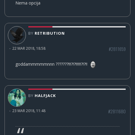
Nema opcija
BY
RETRIBUTION
#2811659
-
22 MAR 2018, 18:58
goddammmmmnnn ???????!!!?!?!!!!!!?!?!!
BY
HALFJACK
#2811680
-
23 MAR 2018, 11:48