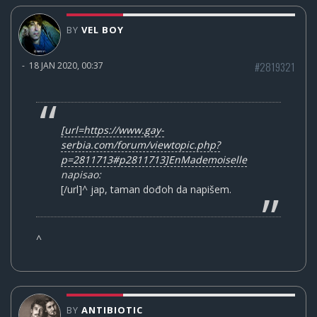
BY
VEL BOY
#2819321
-
18 JAN 2020, 00:37
[url=https://www.gay-
serbia.com/forum/viewtopic.php?
p=2811713#p2811713]EnMademoiselle
napisao:
[/url]^ jap, taman dođoh da napišem.
^
BY
ANTIBIOTIC