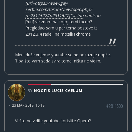
[url=https://www.gay-
serbia.com/forum/viewtopic.php?
p=2811527#p2811527]Casino
napisao:
[/url]Ne znam na kojoj temi tacno?
Pregledao sam u par tema postove iz
2012,3,4 rade i na mozilli i chrome
Meni duže vrijeme youtube se ne pokazuje uopće.
Tipa što vam sada svira tema, ništa ne vidim.
BY
NOCTIS LUCIS CAELUM
#2811699
-
23 MAR 2018, 16:18
Vi što ne vidite youtube koristite Operu?