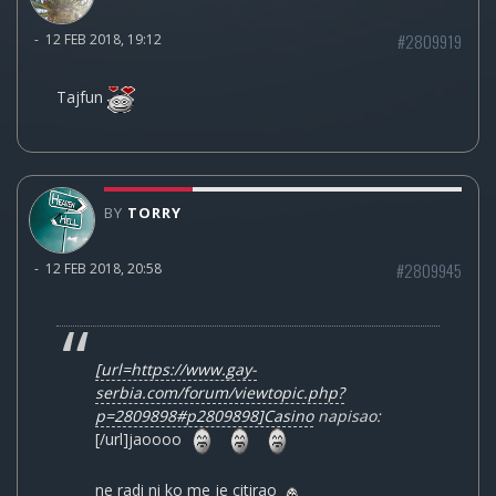
#2809919
-
12 FEB 2018, 19:12
Tajfun
BY
TORRY
#2809945
-
12 FEB 2018, 20:58
[url=https://www.gay-
serbia.com/forum/viewtopic.php?
p=2809898#p2809898]Casino
napisao:
[/url]jaoooo
ne radi ni ko me je citirao