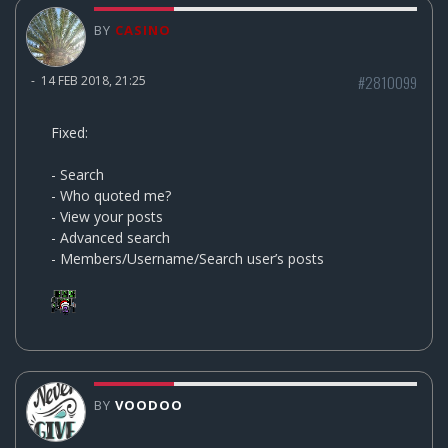
BY
CASINO
#2810099
-
14 FEB 2018, 21:25
Fixed:
- Search
- Who quoted me?
- View your posts
- Advanced search
- Members/Username/Search user’s posts
BY
VOODOO