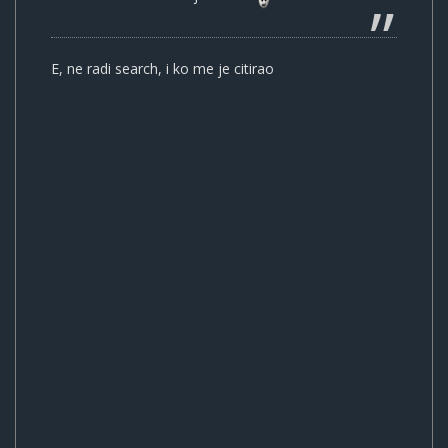
E, ne radi search, i ko me je citirao