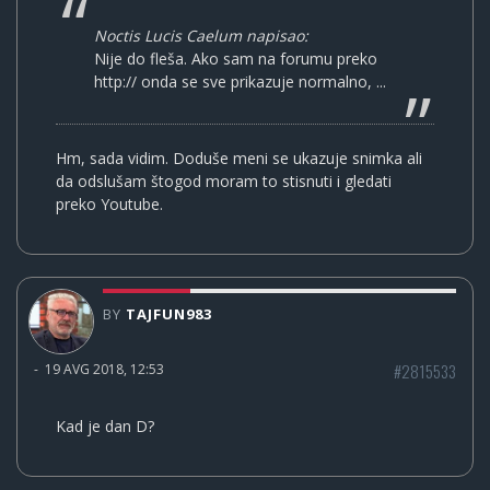
Noctis Lucis Caelum napisao:
Nije do fleša. Ako sam na forumu preko
http:// onda se sve prikazuje normalno, ...
Hm, sada vidim. Doduše meni se ukazuje snimka ali
da odslušam štogod moram to stisnuti i gledati
preko Youtube.
BY
TAJFUN983
#2815533
-
19 AVG 2018, 12:53
Kad je dan D?