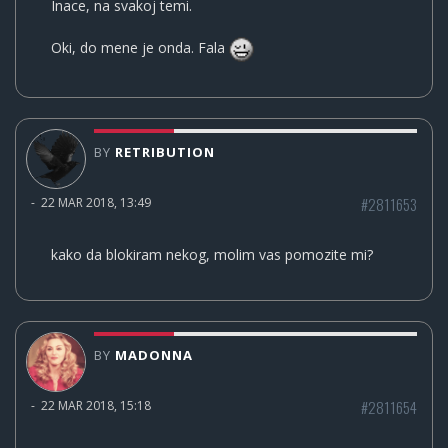
Inace, na svakoj temi.
Oki, do mene je onda. Fala
BY
RETRIBUTION
#2811653
-
22 MAR 2018, 13:49
kako da blokiram nekog, molim vas pomozite mi?
BY
MADONNA
#2811654
-
22 MAR 2018, 15:18