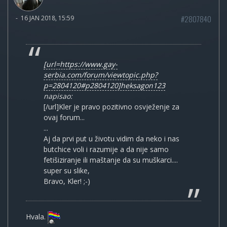
#2807840
-
16 JAN 2018, 15:59
[url=https://www.gay-
serbia.com/forum/viewtopic.php?
p=2804120#p2804120]heksagon123
napisao:
[/url]Kler je pravo pozitivno osvježenje za
ovaj forum...
...
Aj da prvi put u životu vidim da neko i nas
butchice voli i razumije a da nije samo
fetišiziranje ili maštanje da su muškarci....
super su slike,
Bravo, Kler! ;-)
Hvala.