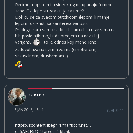
Recimo, uopste mi u videokrug ne upadaju femme
zene. Ok, lepe su, sta cu ja sa time?
Dok cu se za svakom butchicom (lepom ili manje
lepom) okrenuti sa zainteresovanoscu.
Predugo sam samo sa butchicama bila u vezama da
bih posle njih mogla da predjem na neku lajt
varijantu
, to je odnos koji mene licno
zadovoljava na svim nivoima (emotivnom,
sekusalnom, drustvenom...).
BY
KLER
#2807844
-
16 JAN 2018, 16:14
https://scontent.fbeg4-1.fna.fbcdn.net/ ...
e=5AF0E51C
" target="_blank