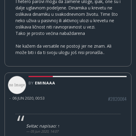
I hetero parovi mogu da zamene uloge, ipak, one su i
dalje uglavnom podeljene. Dinamika u krevetu ne
oslikava dinamiku u svakodnevnom životu. Time što
neko uživa u pasivnoj ili aktivnoj ulozi u krevetu ne
oslikava ličnost niti ravnopravnost u vezi.
Tako je prosto većina nabaždarena
Ne kažem da versatile ne postoji jer ne znam. Ali
može biti i da ti svoju ulogu još nisi pronašla..
BY
EMINAAA
#2820064
-
06 JUN 2020, 00:53
Svitac
napisao:
↑
05 Jun 2020, 14:07