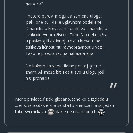
девојке?
I hetero parovi mogu da zamene uloge,
ipak, one su i dalje uglavnom podeljene.
Dinamika u krevetu ne oslikava dinamiku u
svakodnevnom životu. Time što neko uživa
u pasivnoj ili aktivnoj ulozi u krevetu ne
oslikava ličnost niti ravnopravnost u vezi.
Tako je prosto većina nabaždarena
Ne kažem da versatile ne postoji jer ne
znam. Ali može biti i da ti svoju ulogu još
nisi pronašla..
Mene privlace,fizicki gledano,zene koje izgledaju
..zenstveno,dakle zna se sta to znaci...a i ja izgledam
tako,svi mi kazu
dakle ne nisam butch