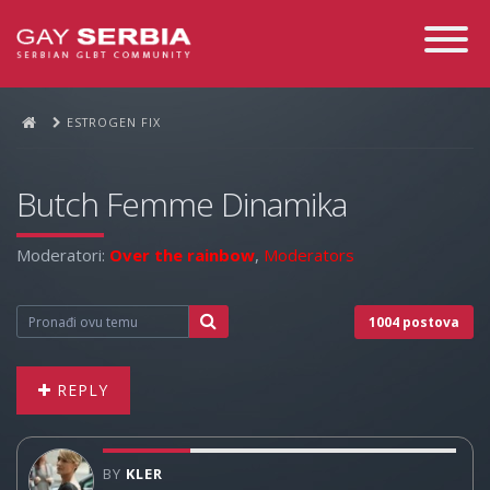
Toggle
Navigati
ESTROGEN FIX
Butch Femme Dinamika
Moderatori:
Over the rainbow
,
Moderators
1004 postova
REPLY
BY
KLER