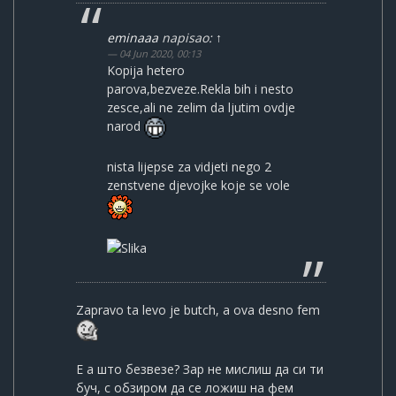
eminaaa
napisao:
↑
04 Jun 2020, 00:13
Kopija hetero
parova,bezveze.Rekla bih i nesto
zesce,ali ne zelim da ljutim ovdje
narod
nista lijepse za vidjeti nego 2
zenstvene djevojke koje se vole
Zapravo ta levo je butch, a ova desno fem
Е а што безвезе? Зар не мислиш да си ти
буч, с обзиром да се ложиш на фем