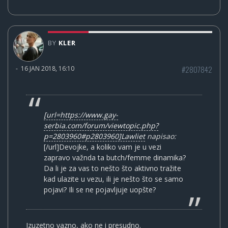
BY
KLER
#2807842
-
16 JAN 2018, 16:10
[url=https://www.gay-
serbia.com/forum/viewtopic.php?
p=2803960#p2803960]Lawliet
napisao:
[/url]Devojke, a koliko vam je u vezi
zapravo važnda ta butch/femme dinamika?
Da li je za vas to nešto što aktivno tražite
kad ulazite u vezu, ili je nešto što se samo
pojavi? Ili se ne pojavljuje uopšte?
Izuzetno vazno, ako ne i presudno.