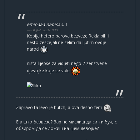
eminaaa
napisao:
↑
04 Jun 2020, 00:13
Kopija hetero parova,bezveze.Rekla bih i
nesto zesce,ali ne zelim da ljutim ovdje
narod
nista lijepse za vidjeti nego 2 zenstvene
djevojke koje se vole
Zapravo ta levo je butch, a ova desno fem
Е а што безвезе? Зар не мислиш да си ти буч, с
обзиром да се ложиш на фем девојке?