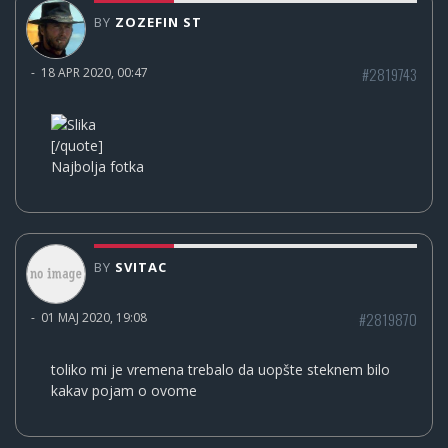
BY
ZOZEFIN ST
#2819743
-
18 APR 2020, 00:47
[/quote]
Najbolja fotka
BY
SVITAC
#2819870
-
01 MAJ 2020, 19:08
toliko mi je vremena trebalo da uopšte steknem bilo
kakav pojam o ovome