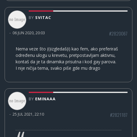
BY
SVITAC
#2820067
-
06 JUN 2020, 20:03
Nema veze što (i)izgledaš(i) kao fem, ako preferiraš
određenu ulogu u krevetu, pretpostavljam aktivnu,
kontaš da je ta dinamika prisutna i kod gay parova.
I nije ničija tema, svako piše gde mu drago
BY
EMINAAA
#2821187
-
25 JUL 2021, 22:10