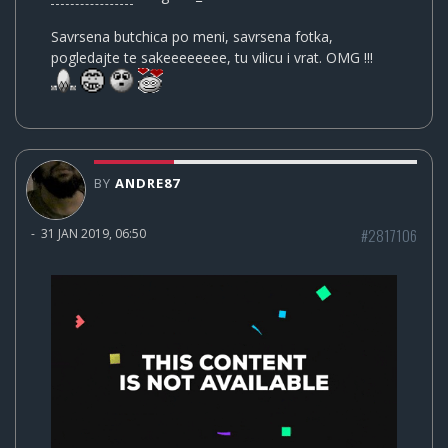
Savrsena butchica po meni, savrsena fotka,
pogledajte te sakeeeeeeee, tu vilicu i vrat. OMG !!!
BY
ANDRE87
#2817106
-
31 JAN 2019, 06:50