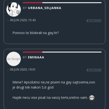
BY
URBANA_SELJANKA
#2820065
-
06 JUN 2020, 15:43
Ponovo te blokirali na gay.hr?
BY
EMINAAA
#2820066
-
06 JUN 2020, 19:01
Mene? Apsolutno ne,ne pisem na gay sajtovima,ovo
je drugi tek nakon 5,6 god
Hajde necu vise pisat na vasoj temi,sretno vam.