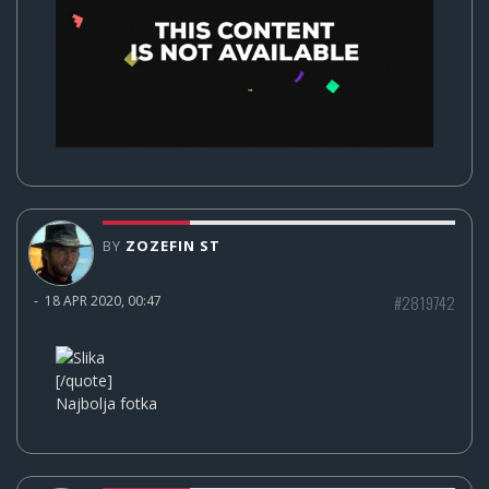
BY
ZOZEFIN ST
#2819742
-
18 APR 2020, 00:47
[/quote]
Najbolja fotka