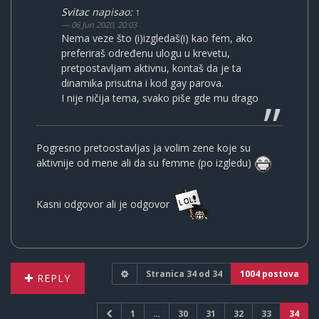
Svitac
napisao:
↑
06 Jun 2020, 20:03
Nema veze što (i)izgledaš(i) kao fem, ako
preferiraš određenu ulogu u krevetu,
pretpostavljam aktivnu, kontaš da je ta
dinamika prisutna i kod gay parova.
I nije ničija tema, svako piše gde mu drago
Pogresno pretoostavljas ja volim zene koje su
aktivnije od mene ali da su femme (po izgledu)
Kasni odgovor ali je odgovor
Stranica
34
od
34
1004 postova
REPLY
1
…
30
31
32
33
34