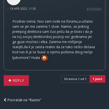
#2834860
-
18 APR 2022, 11:35
Pozdrav svima. Nov sam ovde na forumu,a učlanio
sam se jer me zanima 1 stvar. Naime, za jednog
prelepog direktora sam čuo priču da je bisex i da je
na toj svojoj direktorskoj poziciji već godinama jer
ga guze moćnici i elita. Zanima me mišljenje
starijih,da li je zaista realno da se tako nešto dešava
kod nas ili je ta 'buva' o njemu puštena zbog nečije
ljubomore? Hvala
Stranica
1
od
1
1 post
REPLY
Povratak na “Razno”