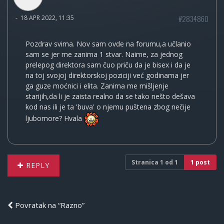
#2834860
-
18 APR 2022, 11:35
Pozdrav svima. Nov sam ovde na forumu,a učlanio
sam se jer me zanima 1 stvar. Naime, za jednog
prelepog direktora sam čuo priču da je bisex i da je
na toj svojoj direktorskoj poziciji već godinama jer
ga guze moćnici i elita. Zanima me mišljenje
starijih,da li je zaista realno da se tako nešto dešava
kod nas ili je ta 'buva' o njemu puštena zbog nečije
ljubomore? Hvala
Stranica
1
od
1
1 post
REPLY
Povratak na “Razno”