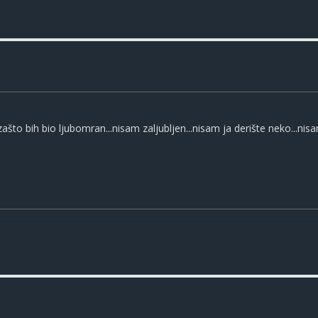
to bih bio ljubomran...nisam zaljubljen...nisam ja derište neko...nis