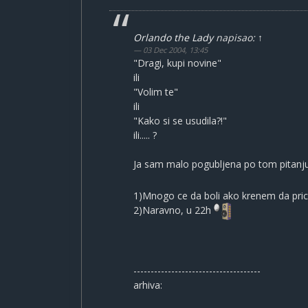
Orlando the Lady
napisao:
↑
03 Dec 2004, 13:45
"Dragi, kupi novine"
ili
"Volim te"
ili
"Kako si se usudila?!"
ili..... ?
Ja sam malo pogubljena po tom pitanj
1)Mnogo ce da boli ako krenem da pri
2)Naravno, u 22h
-------------------------------------
arhiva: