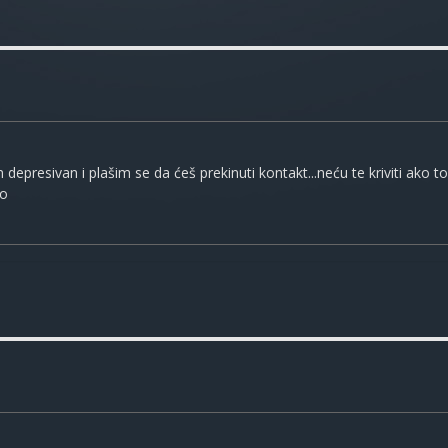
presivan i plašim se da ćeš prekinuti kontakt...neću te kriviti ako t
io