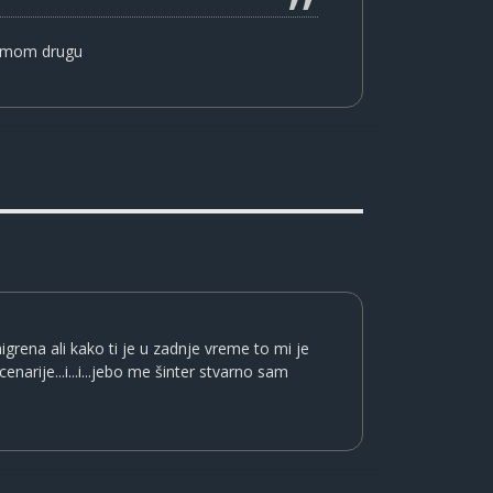
la mom drugu
igrena ali kako ti je u zadnje vreme to mi je
arije...i...i...jebo me šinter stvarno sam