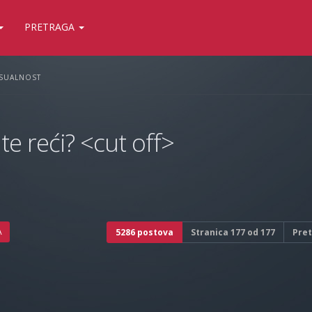
PRETRAGA
KSUALNOST
te reći? <cut off>
A
5286 postova
Stranica
177
od
177
Pre