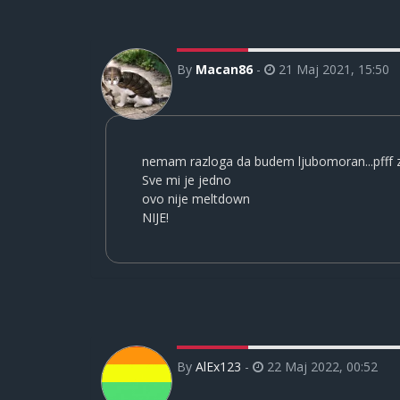
By
Macan86
-
21 Maj 2021, 15:50
nemam razloga da budem ljubomoran...pfff zaš
Sve mi je jedno
ovo nije meltdown
NIJE!
By
AlEx123
-
22 Maj 2022, 00:52