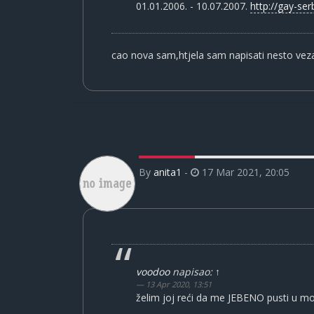
01.01.2006. - 10.07.2007.
http://gay-ser
cao nova sam,htjela sam napisati nesto veza
By
anita1
-
17 Mar 2021, 20:05
voodoo
napisao:
↑
13 Apr 2020, 13:51
želim joj reći da me JEBENO pusti u mo