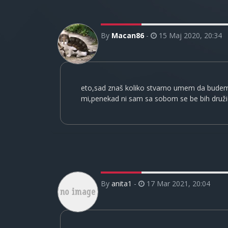
By
Macan86
-
15 Maj 2020, 20:34
eto,sad znaš koliko stvarno umem da budem de
mi,penekad ni sam sa sobom se be bih druž
By
anita1
-
17 Mar 2021, 20:04