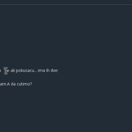
u
ali pokusacu... ima ih dve:
cam.A da cutimo?