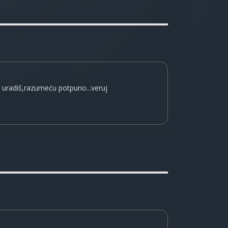
o uradiš,razumeću potpuno...veruj