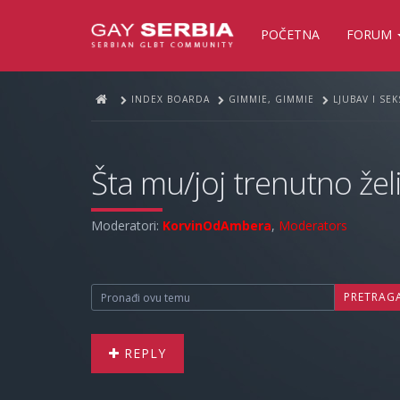
POČETNA
FORUM
INDEX BOARDA
GIMMIE, GIMMIE
LJUBAV I SE
Šta mu/joj trenutno želi
Moderatori:
KorvinOdAmbera
,
Moderators
PRETRAG
REPLY