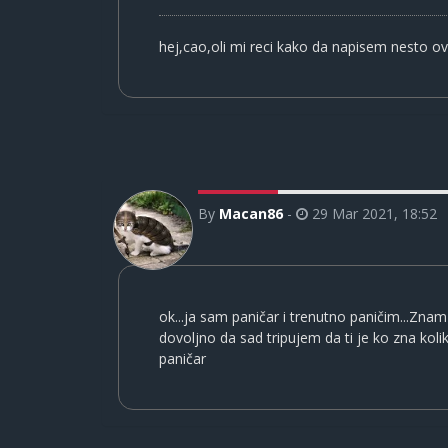
hej,cao,oli mi reci kako da napisem nesto ov
By
Macan86
-
29 Mar 2021, 18:52
ok...ja sam paničar i trenutno paničim...Znam
dovoljno da sad tripujem da ti je ko zna koli
paničar