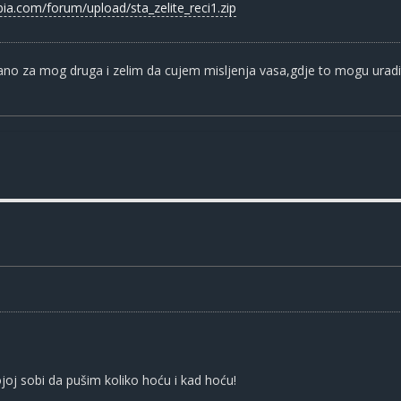
bia.com/forum/upload/sta_zelite_reci1.zip
no za mog druga i zelim da cujem misljenja vasa,gdje to mogu uradit
joj sobi da pušim koliko hoću i kad hoću!