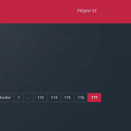
×
PRIJAVI SE
thodni
1
…
173
174
175
176
177