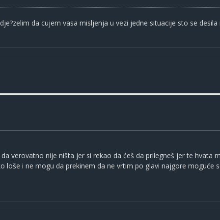
dje?zelim da cujem vasa misljenja u vezi jedne situacije sto se desi
 da verovatno nije ništa jer si rekao da ćeš da prilegneš jer te hvata m
ko loše i ne mogu da prekinem da ne vrtim po glavi najgore moguće scen