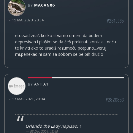
BY
MACAN86
#2819965
-
15 MAJ 2020, 20:34
eto,sad znaš koliko stvarno umem da budem
depresivan i plašim se da ćeš prekinuti kontakt...neću
te kriviti ako to uradiš,razumeću potpuno...veruj
mi,penekad ni sam sa sobom se be bih družio
BY
ANITA1
#2820853
-
17 MAR 2021, 20:04
Orlando the Lady
napisao:
↑
03 Dec 2004, 13:45