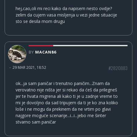
hej,cao,oli mi reci kako da napisem nesto ovdje?
zelim da cujem vasa misljenja u vezi jedne situacije
sto se desila mom drugu
BY
MACAN86
#2820883
-
29 MAR 2021, 18:52
ok...ja sam paničar i trenutno paničim...Znam da
verovatno nije ništa jer si rekao da ćeš da prilegneš
jer te hvata migrena ali kako ti je u zadnje vreme to
mi je dovoljno da sad tripujem da ti je ko zna koliko
loše i ne mogu da prekinem da ne vrtim po glavi
najgore moguće scenarije...i...i...jebo me šinter
stvarno sam paničar