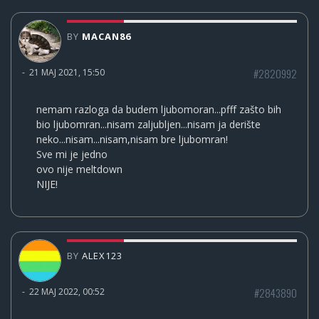
BY
MACAN86
#2820992
-
21 MAJ 2021, 15:50
nemam razloga da budem ljubomoran...pfff zašto bih
bio ljubomran...nisam zaljubljen...nisam ja derište
neko...nisam...nisam,nisam bre ljubomran!
Sve mi je jedno
ovo nije meltdown
NIJE!
BY
ALEX123
#2843890
-
22 MAJ 2022, 00:52