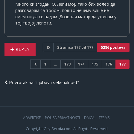
Много си згодан, О. Лепи мој, тако бих волео да
разговарам са тобом, пошто нечему више не
смем ни да се надам. Дозволи макар да уживам у
тој твојој лепоти.
Stranica
177
od
177
5286 postova
REPLY
1
…
173
174
175
176
177
Povratak na “Ljubav i seksualnost”
ADVERTISE
POLISA PRIVATNOSTI
DMCA
TERMS
Copyright Gay-Serbia.com. All Rights Reserved.