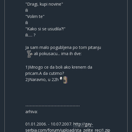
"Dragi, kupi novine"
ili
"Volim te"
ili
"Kako si se usudila?!"
ili..... ?
Ja sam malo pogubljena po tom pitanju
ali pokusacu... ima ih dve:
1)Mnogo ce da boli ako krenem da
pricam.A da cutimo?
2)Naravno, u 22h
-------------------------------------
arhiva:
01.01.2006. - 10.07.2007.
http://gay-
serbia.com/forum/upload/sta_zelite_reci1.zip