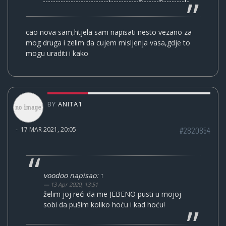
cao nova sam,htjela sam napisati nesto vezano za
mog druga i zelim da cujem misljenja vasa,gdje to
mogu uraditi i kako
BY
ANITA1
#2820854
-
17 MAR 2021, 20:05
voodoo
napisao:
↑
13 Apr 2020, 13:51
želim joj reći da me JEBENO pusti u mojoj
sobi da pušim koliko hoću i kad hoću!