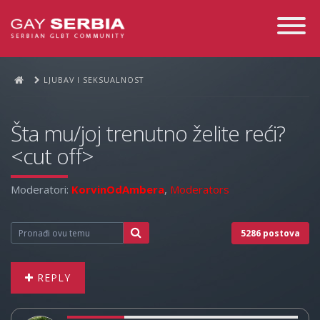
Toggle
Navigati
LJUBAV I SEKSUALNOST
Šta mu/joj trenutno želite reći?
<cut off>
Moderatori:
KorvinOdAmbera
,
Moderators
5286 postova
REPLY