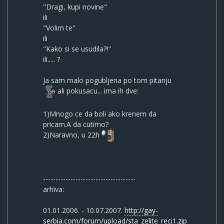
"Dragi, kupi novine"
ili
"Volim te"
ili
"Kako si se usudila?!"
ili..... ?
Ja sam malo pogubljena po tom pitanju
ali pokusacu... ima ih dve:
1)Mnogo ce da boli ako krenem da
pricam.A da cutimo?
2)Naravno, u 22h
-------------------------------------
arhiva:
01.01.2006. - 10.07.2007.
http://gay-
serbia.com/forum/upload/sta_zelite_reci1.zip