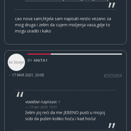
cao nova sam,htjela sam napisati nesto vezano za
mog druga i zelim da cujem misljenja vasa,gdje to
mogu uraditi i kako
BY
ANITA1
#2820854
-
17 MAR 2021, 20:05
voodoo
napisao:
↑
13 Apr 2020, 13:51
želim joj reći da me JEBENO pusti u mojoj
sobi da pušim koliko hoću i kad hoću!