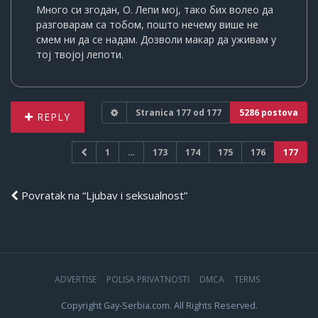
Много си згодан, О. Лепи мој, тако бих волео да
разговарам са тобом, пошто нечему више не
смем ни да се надам. Дозволи макар да уживам у
тој твојој лепоти.
Stranica
177
od
177
5286 postova
REPLY
1
…
173
174
175
176
177
Povratak na “Ljubav i seksualnost”
ADVERTISE
POLISA PRIVATNOSTI
DMCA
TERMS
Copyright Gay-Serbia.com. All Rights Reserved.