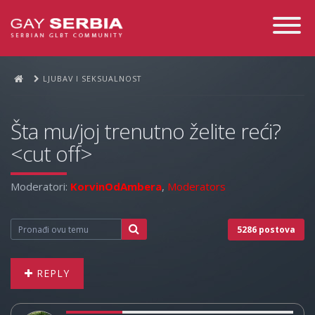
Toggle
Navigati
LJUBAV I SEKSUALNOST
Šta mu/joj trenutno želite reći?
<cut off>
Moderatori:
KorvinOdAmbera
,
Moderators
5286 postova
REPLY