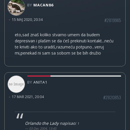
BY
MACAN86
#2819965
-
15 MAJ 2020, 20:34
eto,sad znaš koliko stvarno umem da budem
depresivan i plašim se da ćeš prekinuti kontakt...neću
te kriviti ako to uradiš,razumeću potpuno...veruj
mi,penekad ni sam sa sobom se be bih družio
BY
ANITA1
#2820853
-
17 MAR 2021, 20:04
Orlando the Lady
napisao:
↑
03 Dec 2004, 13:45