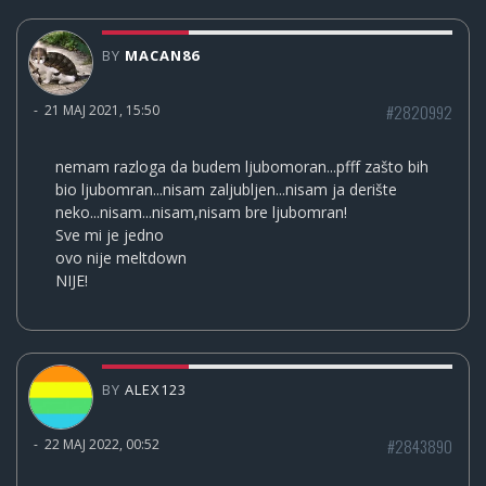
BY
MACAN86
#2820992
-
21 MAJ 2021, 15:50
nemam razloga da budem ljubomoran...pfff zašto bih
bio ljubomran...nisam zaljubljen...nisam ja derište
neko...nisam...nisam,nisam bre ljubomran!
Sve mi je jedno
ovo nije meltdown
NIJE!
BY
ALEX123
#2843890
-
22 MAJ 2022, 00:52