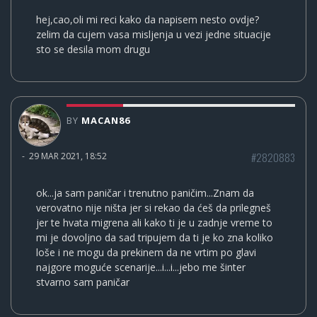
hej,cao,oli mi reci kako da napisem nesto ovdje?
zelim da cujem vasa misljenja u vezi jedne situacije
sto se desila mom drugu
BY
MACAN86
#2820883
-
29 MAR 2021, 18:52
ok...ja sam paničar i trenutno paničim...Znam da
verovatno nije ništa jer si rekao da ćeš da prilegneš
jer te hvata migrena ali kako ti je u zadnje vreme to
mi je dovoljno da sad tripujem da ti je ko zna koliko
loše i ne mogu da prekinem da ne vrtim po glavi
najgore moguće scenarije...i...i...jebo me šinter
stvarno sam paničar