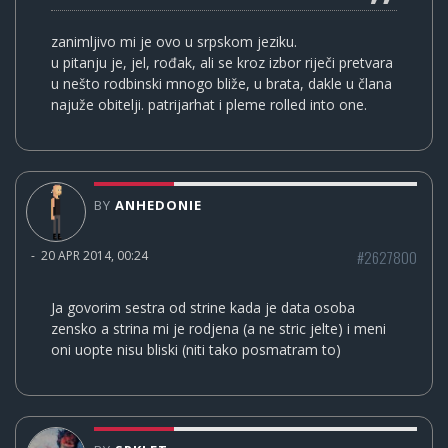
zanimljivo mi je ovo u srpskom jeziku.
u pitanju je, jel, rođak, ali se kroz izbor riječi pretvara
u nešto rodbinski mnogo bliže, u brata, dakle u člana
najuže obitelji. patrijarhat i pleme rolled into one.
BY
ANHEDONIE
#2627800
-
20 APR 2014, 00:24
Ja govorim sestra od strine kada je data osoba
zensko a strina mi je rodjena (a ne stric jelte) i meni
oni uopte nisu bliski (niti tako posmatram to)