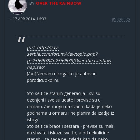
BY
OVER THE RAINBOW
#2626932
-
17 APR 2014, 16:33
[url=http://gay-
serbia.com/forum/viewtopic.php?
p=2569538#p2569538]Over the rainbow
napisao:
[/url]Nemam nikoga ko je autovan
porodici/okolini.
Sto se tice starijih generacija - svi su
ozenjeni i sve su udate i previse su u
ormaru. /ne mogu da svarim kada je neko
godinama u ormaru i ne planira da izadje iz
istog/
Sto se tice brace i sestara - previse su mali
da shvate i iskazu sve to, a od nekolicine
starijih - za sada ne izgleda kao da neko