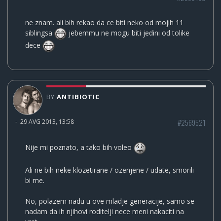
ne znam. ali bih rekao da ce biti neko od mojih 11
siblingsa
jebemmu ne mogu biti jedini od tolike
dece
BY
ANTIBIOTIC
#2569521
-
29 AVG 2013, 13:58
Nije mi poznato, a tako bih voleo
Ali ne bih neke klozetirane / ozenjene / udate, smorili
bi me.
No, polazem nadu u ove mladje generacije, samo se
nadam da ih njihovi roditelji nece meni nakaciti na