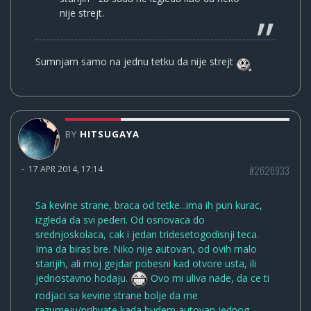
nije strejt.
Sumnjam samo na jednu tetku da nije strejt
BY
HITSUGAYA
#2626933
-
17 APR 2014, 17:14
Sa kevine strane, braca od tetke...ima ih pun kurac,
izgleda da svi pederi. Od osnovaca do
srednjoskolaca, cak i jedan tridesetogodisnji teca.
Ima da biras bre. Niko nije autovan, od ovih malo
starijih, ali moj gejdar pobesni kad otvore usta, ili
jednostavno hodaju.
Ovo mi uliva nade, da ce ti
rodjaci sa kevine strane bolje da me
razumeju/prihvate kada budem autovan jednog