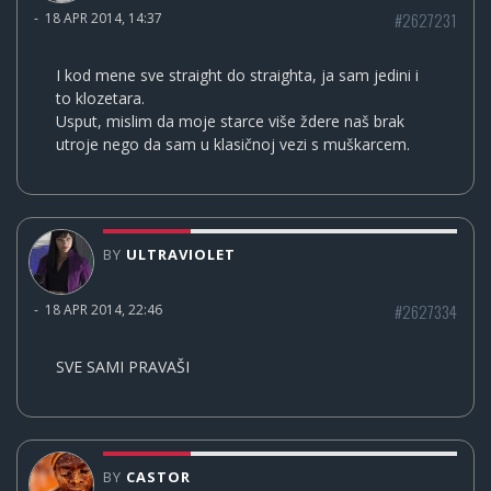
#2627231
-
18 APR 2014, 14:37
I kod mene sve straight do straighta, ja sam jedini i
to klozetara.
Usput, mislim da moje starce više ždere naš brak
utroje nego da sam u klasičnoj vezi s muškarcem.
BY
ULTRAVIOLET
#2627334
-
18 APR 2014, 22:46
SVE SAMI PRAVAŠI
BY
CASTOR