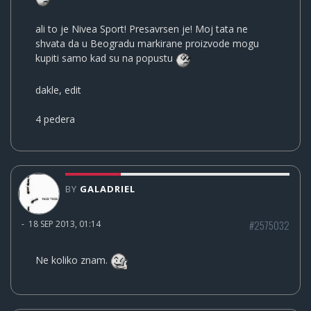
ali to je Nivea Sport! Presavrsen je! Moj tata ne
shvata da u Beogradu markirane proizvode mogu
kupiti samo kad su na popustu
dakle, edit
4 pedera
BY
GALADRIEL
#2575032
-
18 SEP 2013, 01:14
Ne koliko znam.