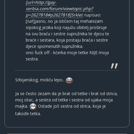
[url=http://gay-
serbia.com/forum/viewtopic.php?
p=2627818#p2627818]Srklet
napisao:
[/url]jasno, no ja ističem taj mehanizam
srpskog jezika koji najužu obitelj proširuje
na svu braću i sestre supružnika te djecu te
braće i sestara, koja postaju braća i sestre
djece spomenutih supružnika.
ono fuck off - kćerka moje tetke NIJE moja
sestra.
Srbijanskog, moliću lepo..
Ja se često zezam da je brat od tetke i brat od strica,
moj otac, a sestra od tetke i sestra od ujaka moja
majka.
Ostade još sestra od strica, koja je
takođe tetka.