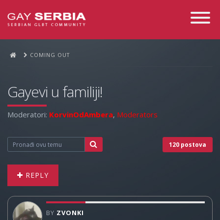
Toggle
Navigati
COMING OUT
Gayevi u familiji!
Moderatori:
KorvinOdAmbera
,
Moderators
120 postova
REPLY
BY
ZVONKI