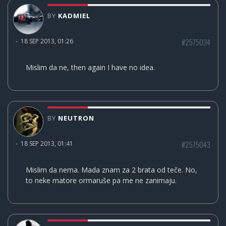
BY
KADMIEL
#2575034
-
18 SEP 2013, 01:26
Mislim da ne, then again I have no idea.
BY
NEUTRON
#2575043
-
18 SEP 2013, 01:41
Mislim da nema. Mada znam za 2 brata od teče. No,
to neke matore ormaruše pa me ne zanimaju.