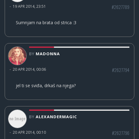
#2627789
-
19 APR 2014, 23:51
Sumnjam na brata od strica :3
BY
MADONNA
#2627794
-
20 APR 2014, 00:06
jel ti se sviđa, drkaš na njega?
BY
ALEXANDERMAGIC
#2627796
-
20 APR 2014, 00:10