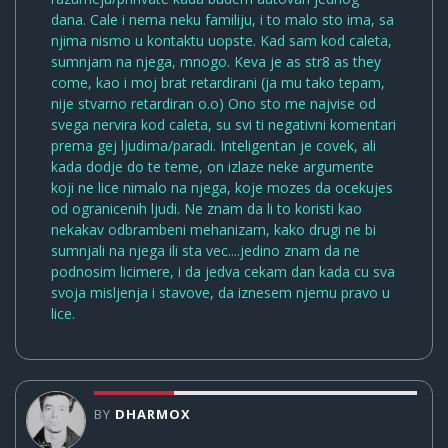
dana. Cale i nema neku familiju, i to malo sto ima, sa
njima nismo u kontaktu uopste. Kad sam kod caleta,
sumnjam na njega, mnogo. Keva je as str8 as they
come, kao i moj brat retardirani (ja mu tako tepam,
nije stvarno retardiran o.o) Ono sto me najvise od
svega nervira kod caleta, su svi ti negativni komentari
prema gej ljudima/paradi. Inteligentan je covek, ali
kada dodje do te teme, on izlaze neke argumente
koji ne lice nimalo na njega, koje mozes da ocekujes
od ogranicenih ljudi. Ne znam da li to koristi kao
nekakav odbrambeni mehanizam, kako drugi ne bi
sumnjali na njega ili sta vec....jedino znam da ne
podnosim licimere, i da jedva cekam dan kada cu sva
svoja misljenja i stavove, da iznesem njemu pravo u
lice.
BY
DHARMOX