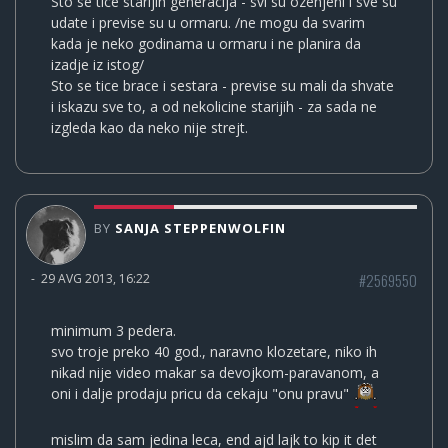
Sto se tice starijih generacija - svi su ozenjeni i sve su
udate i previse su u ormaru. /ne mogu da svarim
kada je neko godinama u ormaru i ne planira da
izadje iz istog/
Sto se tice brace i sestara - previse su mali da shvate
i iskazu sve to, a od nekolicine starijih - za sada ne
izgleda kao da neko nije strejt.
BY
SANJA STEPPENWOLFIN
#2569550
-
29 AVG 2013, 16:22
minimum 3 pedera.
svo troje preko 40 god., naravno klozetare, niko ih
nikad nije video makar sa devojkom-paravanom, a
oni i dalje prodaju pricu da cekaju "onu pravu"
mislim da sam jedina leca, end ajd lajk to kip it det