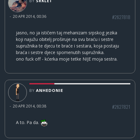
BY
SRKLET
#2627818
-
20 APR 2014, 00:36
jasno, no ja ističem taj mehanizam srpskog jezika
koji najužu obitelj proširuje na svu braću i sestre
supružnika te djecu te braće i sestara, koja postaju
braća i sestre djece spomenutih supružnika.
ono fuck off - kćerka moje tetke NIJE moja sestra.
BY
ANHEDONIE
#2627821
-
20 APR 2014, 00:38
A to. Pa da.