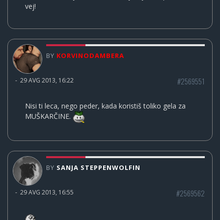
vej!
BY
KORVINODAMBERA
#2569551
-
29 AVG 2013, 16:22
Nisi ti leca, nego peder, kada koristiš toliko gela za
MUŠKARČINE.
BY
SANJA STEPPENWOLFIN
#2569562
-
29 AVG 2013, 16:55