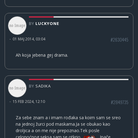
BY
LUCKYONE
#2630445
-
01 MAJ 2014, 03:04
Ah koja jebena gej drama.
BY
SADIKA
#2849735
-
15 FEB 2024, 12:10
Za sebe znam a i imam rođaka sa koim sam se sreo
na jednoj žurci pod maskama.Ja se obukao kao
droljica a on me nije prepoznao.Tek posle
celonoćnog seksa sam se otkrio.
Inače