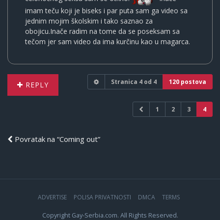
imam teču koji je biseks i par puta sam ga video sa
jednim mojim školskim i tako saznao za
obojicu.Inače radim na tome da se poseksam sa
tečom jer sam video da ima kurčinu kao u magarca.
Stranica
4
od
4
120 postova
REPLY
1
2
3
4
Povratak na “Coming out”
ADVERTISE
POLISA PRIVATNOSTI
DMCA
TERMS
Copyright Gay-Serbia.com. All Rights Reserved.