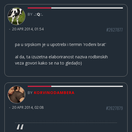
BY
.:Q:.
#2627877
-
20 APR 2014, 01:54
pa u srpskom je u upotrebi i termin 'rođeni brat'
al da, ta izuzetna elaboriranost naziva rodbinskih
veza govori kako se na to gleda(lo)
BY
KORVINODAMBERA
#2627879
-
20 APR 2014, 02:08