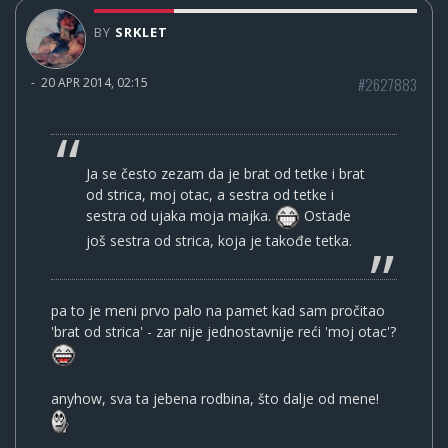
BY
SRKLET
#2627883
-
20 APR 2014, 02:15
Ja se često zezam da je brat od tetke i brat
od strica, moj otac, a sestra od tetke i
sestra od ujaka moja majka.
Ostade
još sestra od strica, koja je takođe tetka.
pa to je meni prvo palo na pamet kad sam pročitao
'brat od strica' - zar nije jednostavnije reći 'moj otac'?
anyhow, sva ta jebena rodbina, što dalje od mene!