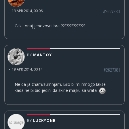
#2627380
-
19 APR 2014, 00:06
Cak i onaj jebozovni brat??????????????
BY
MANTOY
#2627381
-
19 APR 2014, 00:14
Ne da ja znam/sumnjam. Bilo bi mi mnogo lakse
kada ne bi bio jedini da skine majku sa vrata.
BY
LUCKYONE