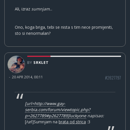
Ali, izraz
sumnjam
...
Ono, koga briga, tebi se nista s tim nece promijeniti,
sto si nenormalan?
BY
SRKLET
#2627797
-
20 APR 2014, 00:11
[url=http://www.gay-
serbia.com/forum/viewtopic.php?
p=2627789#p2627789]luckyone
napisao:
[/url]Sumnjam na
brata od strica
:3