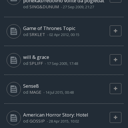
ponekad/redovno volite da pogledat
od
SING&DUNUM
-
27 Sep 2009, 21:27
Game of Thrones Topic
od
SRKLET
-
02 Apr 2012, 00:15
will & grace
od
SPLIFF
-
17 Sep 2005, 17:48
Sense8
od
MAGE
-
14 Jul 2015, 00:48
American Horror Story: Hotel
od
GOSSIP
-
28 Apr 2015, 10:02