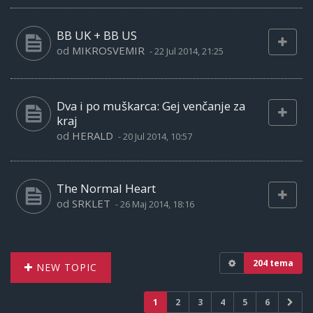
BB UK + BB US
od
MIKROSVEMIR
-
22 Jul 2014, 21:25
Dva i po muškarca: Gej venčanje za
kraj
od
HERALD
-
20 Jul 2014, 10:57
The Normal Heart
od
SRKLET
-
26 Maj 2014, 18:16
204 tema
NEW TOPIC
1
2
3
4
5
6