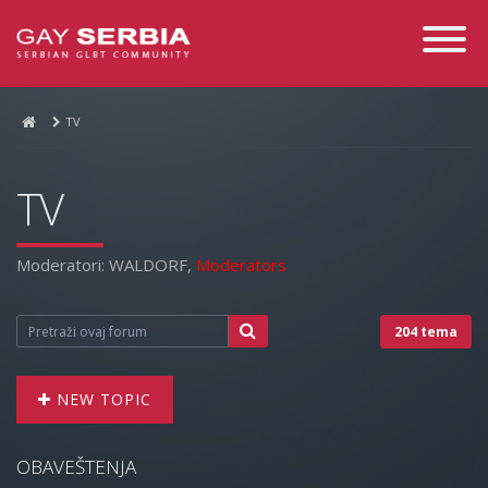
Toggle
Navigati
TV
TV
Moderatori:
WALDORF
,
Moderators
204 tema
NEW TOPIC
OBAVEŠTENJA