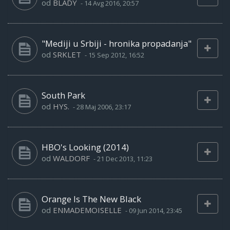
od
BLADY
-
14 Avg 2016, 20:57
"Mediji u Srbiji - hronika propadanja"
od
SRKLET
-
15 Sep 2012, 16:52
South Park
od
HYS.
-
28 Maj 2006, 23:17
HBO's Looking (2014)
od
WALDORF
-
21 Dec 2013, 11:23
Orange Is The New Black
od
ENMADEMOISELLE
-
09 Jun 2014, 23:45