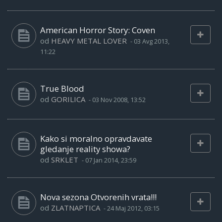
American Horror Story: Coven
od
HEAVY METAL LOVER
-
03 Avg 2013,
11:22
True Blood
od
GORILICA
-
03 Nov 2008, 13:52
Kako si moralno opravdavate
gledanje reality showa?
od
SRKLET
-
07 Jan 2014, 23:59
Nova sezona Otvorenih vrata!!!
od
ZLATNAPTICA
-
24 Maj 2012, 03:15