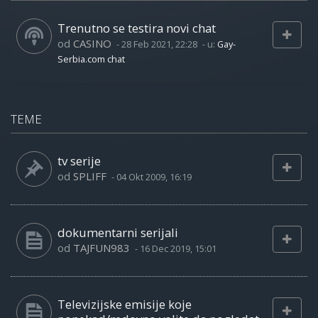
Trenutno se testira novi chat
od
CASINO
-
28 Feb 2021, 22:28
- u:
Gay-
Serbia.com chat
TEME
tv serije
od
SPLIFF
-
04 Okt 2009, 16:19
dokumentarni serijali
od
TAJFUN983
-
16 Dec 2019, 15:01
Televizijske emisije koje